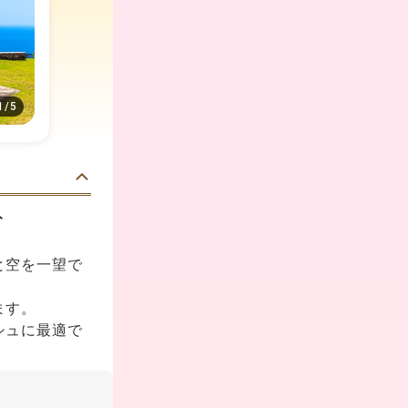
1
/
5
ト
と空を一望で
ます。
シュに最適で