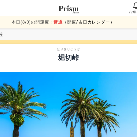
お知
本日(
8
/
9
)の開運度：
普通
（
開運/吉日カレンダー
）
峠
ほりきりとうげ
堀切峠