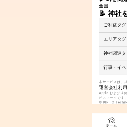
全国
📝 神
ご利益タグ
エリアタグ
神社関連タ
行事・イベ
本サービスは、
運営会社
利
Apple および A
ビスマークです。And
© KINTO Technol
ホーム