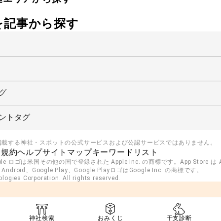
社を記事から探す
グ
ントタグ
掲載する神社・スポットの公式サービスおよび公認サービスではありません。
用規約
ヘルプ
サイトマップ
キーワードリスト
pple ロゴは米国その他の国で登録された Apple Inc. の商標です。App Store は Ap
roid、Google Play、Google PlayロゴはGoogle Inc. の商標です。
ogies Corporation. All rights reserved.
神社検索
おみくじ
干支診断