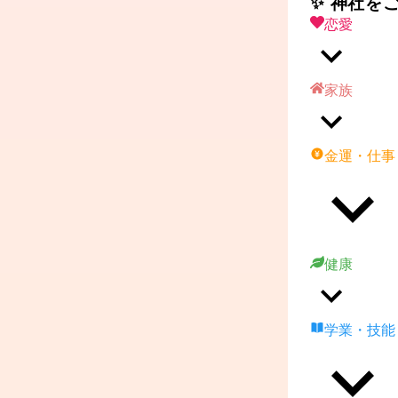
✨ 神社を
恋愛
家族
金運・仕事
健康
学業・技能