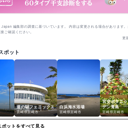
sm Japan 編集部の調査に基づいています。 内容は変更される場合があります
直接ご確認ください。
更
スポット
宮交ボタニッ
道の駅フェニックス
白浜海水浴場
デン青島
宮崎県宮崎市
宮崎県宮崎市
宮崎県宮崎市
スポットをすべて見る