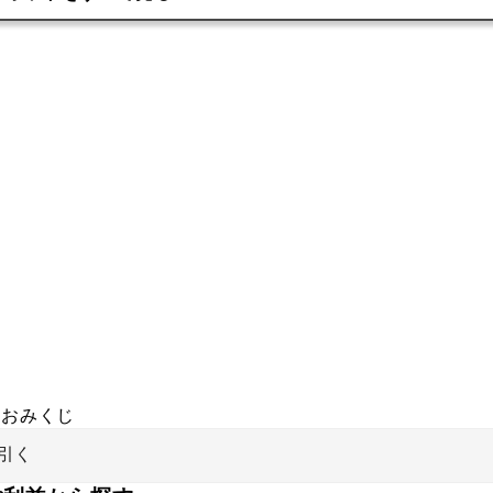
おみくじ
引く