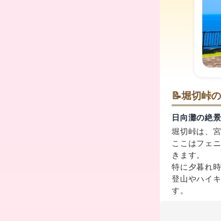
📝
堀切峠の
日向灘の絶
堀切峠は、
ここはフェ
きます。
特に夕暮れ
登山やハイ
す。