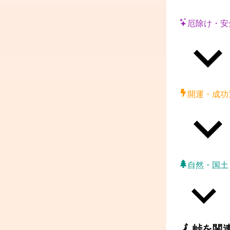
厄除け・安
開運・成功
自然・国土
🗾
峠
を関