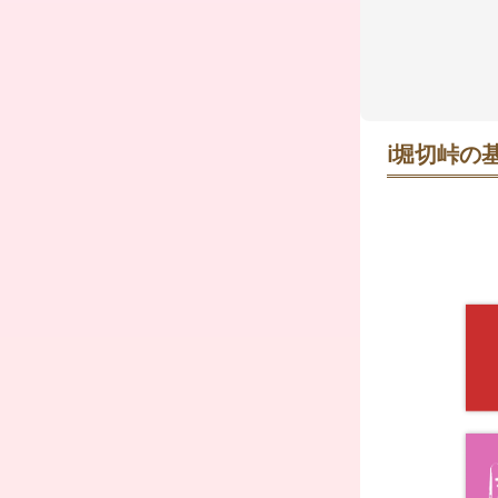
ℹ️
堀切峠の基