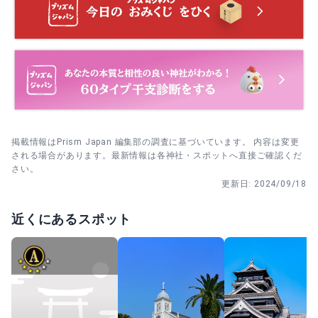
・6月30日 夏越の大祓｜14:00。茅の輪くぐりで後半年の健
3. 参拝時間は4/1〜10/15は5:30〜18:00、10/16〜3/31は
康を祈る。
6:00〜17:30。予定に合わせて早めの時間帯を選ぶとゆっく
り回りやすい。
・9月中旬 例大祭｜献幣祭・神幸式・奉賽祭。随兵・飾り
馬でにぎわう。
4. 御朱印は参拝後、社務所または授与所で。御朱印帳がな
くても書き置きがあるので、まずは受付で相談を。
・11月15日 七五三祝祭｜家族で健やかな成長を祈る一日。
掲載情報はPrism Japan 編集部の調査に基づいています。 内容は変更
される場合があります。最新情報は各神社・スポットへ直接ご確認くだ
さい。
更新日:
2024/09/18
近くにあるスポット