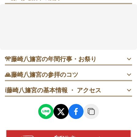
街なかの森で朱色の楼門に出会い、心をそっと鎮める
ひととき
市の中心部にほど近く、一の鳥居から続く参道を抜け
ると朱塗りの楼門と回廊が迎えてくれます。境内は落
ち着いて参拝できると評判で、静けさの中で気持ちを
整えやすい空間。安産や交通安全、厄除けなどの願い
に寄り添ってきた歴史も感じられます。御朱印は社務
所または授与所で受けられ、オリジナル御朱印帳や書
🎌
藤崎八旛宮の年間行事・お祭り
き置きも用意。アクセスは電停・バス停から徒歩圏内
で、参拝時間も明確なので予定が立てやすいですよ🍀
・1月1日 歳旦祭｜6:00から新年最初の神事。清々しい朝に
🙏
藤崎八旛宮の参拝のコツ
一年の平安を祈る。
1. 一の鳥居で一礼し、参道→二の鳥居→楼門→拝殿の順で
ℹ️
藤崎八旛宮の基本情報 ・ アクセス
進む。拝殿前で姿勢を正してから祈る。
・2月2日 節分祭（星祭）｜14:00。季節の節目に厄を祓
う。
2. 鳥居の前後で一礼を忘れずに。行きも帰りも静かに頭を
・4月13〜15日 藤祭｜春の大祭。創建の故事にちなみ五穀
下げ、心を落ち着けて境内を後にする。
豊穣を祈願。