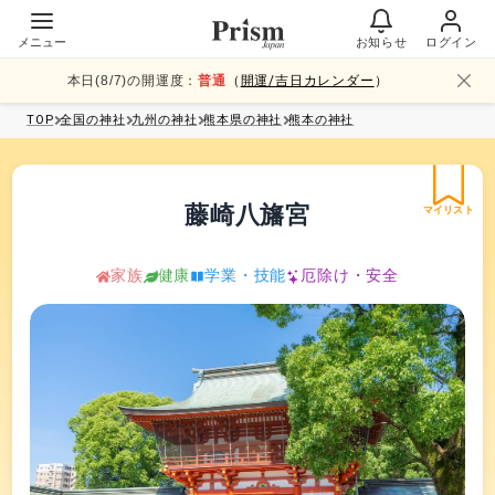
メニュー
お知らせ
ログイン
本日(
8
/
7
)の開運度：
普通
（
開運/吉日カレンダー
）
TOP
全国
の神社
九州
の神社
熊本県
の神社
熊本
の神社
藤崎八旛宮
マイリスト
家族
健康
学業・技能
厄除け・安全