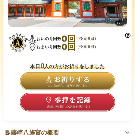
1
/
5
0
回
おいのり回数
（今日
0
回
）
0
回
おまいり回数
（今日
0
回
）
0
本日
人の方がお祈りをしました
📝
藤崎八旛宮の概要