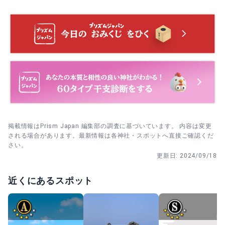
て楽しめます。写真は参拝後に。
・4月下旬〜5月下旬の日曜（大潮） 桜井二見ヶ浦大注連縄
八方除祈願
掛祭｜2025年は4/27に予定。縄の制作8:00〜12:00、掛け
八方除祈願は、方角に関わる災いを広く祓う願い。引越し
替え13:00〜15:30。人気行事のため、朝の制作時間から見
や新生活の前に受ける人も。要予約・随時受付、拝殿で執
拝殿→岩戸宮→駐車場の順に戻り、海中鳥居へ移動。人が
学すると全体の流れを楽しめます。
り行われます（初穂料5,000円〜の案内あり）。
増える前の午前や、夕方早めの時間が見学しやすいです。
家内安全祈願
家族の健康と平穏を願う家内安全祈願。家族での昇殿も安
心の雰囲気です。要予約・随時受付、拝殿にて（初穂料
5,000円〜の案内あり）。
商売繁昌祈願
掲載情報はPrism Japan 編集部の調査に基づいています。 内容は変更
事業の発展や社運隆昌を願う商売繁昌祈願。法人・個人と
される場合があります。最新情報は各神社・スポットへ直接ご確認くだ
もに受けられます。要予約・随時受付、拝殿にて（初穂料
さい。
5,000円〜の案内あり）。
更新日:
2024/09/18
近くにあるスポット