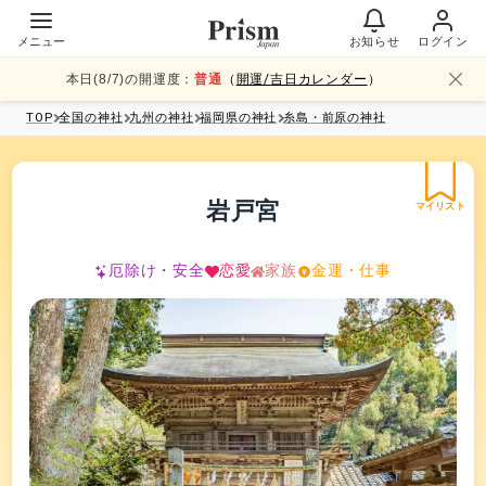
メニュー
お知らせ
ログイン
本日(
8
/
7
)の開運度：
普通
（
開運/吉日カレンダー
）
TOP
全国
の神社
九州
の神社
福岡県
の神社
糸島・前原
の神社
岩戸宮
マイリスト
厄除け・安全
恋愛
家族
金運・仕事