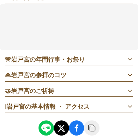
海と森に抱かれた“岩の聖域（せいいき）”で、祈りが
澄む糸島の朝
海に近い静けさと古い森に包まれる境内に立つと、す
っと心が落ち着く。江戸期の社殿が今も息づき、春は
桜がやさしく迎えてくれる。参拝は楼門をくぐり手水
で清め、拝殿から本殿裏の岩戸宮へすすむ順が心地よ
い。良縁や厄除け、商売繁盛などの願いにも寄り添っ
てくれそう。7月2日早朝の岩戸開き神事は特別な空気
🎌
岩戸宮の年間行事・お祭り
が漂うため、時間にゆとりを持って訪れたい。🌅
・1月1〜3日 正月岩戸開き｜岩戸宮の開扉神事期間。扉前
🙏
岩戸宮の参拝のコツ
での参拝は可能ですが神窟内は立入不可。三が日は常時賑
わうため、元旦の早朝（8:00〜10:00）が比較的ゆったりと
楼門→手水→拝殿の順に参拝し、本殿裏の岩戸宮で一礼。7
参拝できます。
🤝
岩戸宮のご祈祷
月2日は午前4時の開門前に現地到着が安心です。
厄除祈願
ℹ️
岩戸宮の基本情報 ・ アクセス
・4月3日 大神宮祭｜櫻井大神宮の例祭日。祭典や神幸行列
朝のうちに楼門を一礼してくぐり、手水で清めてから本殿
厄除祈願は、災厄からの守りと一年の無事を願うご祈祷。
が予定され、参道は賑やかに。徒歩参拝が便利で、開始前
へ。龍の前で一呼吸置いて二拝二拍手一拝を丁寧に。
要予約で随時受付、拝殿で丁寧に斎行されます（初穂料は
の9時台に到着して拝殿周辺を下見しておくと落ち着いて参
5,000円〜の案内あり）。
列できます。
開門直後に参拝→絵馬掛け→桜の古木へと回ると落ち着い