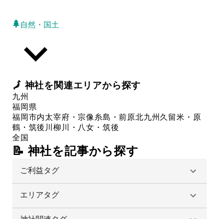
自然・国土
🗾
神社
を関連エリアから探す
九州
福岡県
福岡市内
太宰府・宗像
糸島・前原
北九州
久留米・原
鶴・筑後川
柳川・八女・筑後
全国
📝 神社を記事から探す
ご利益タグ
エリアタグ