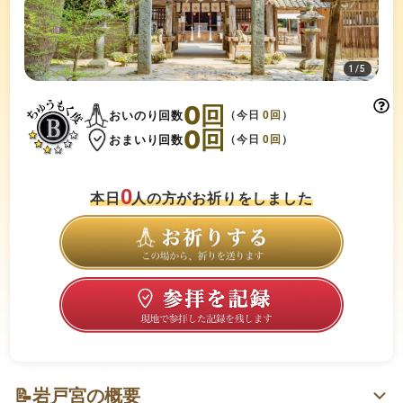
1
/
5
0
回
おいのり回数
（今日
0
回
）
0
回
おまいり回数
（今日
0
回
）
0
本日
人の方がお祈りをしました
📝
岩戸宮の概要