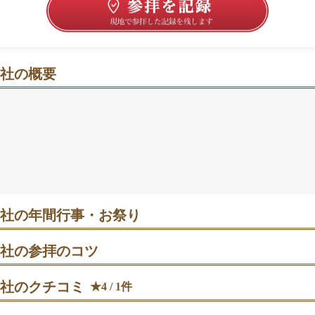
社の概要
（れいすい）に心がほどける山あい時間
をくぐれば、古木に抱かれた静けさが広がります。秋は紅葉
のにぎわいと対照的な落ち着きがうれしい場所。裏手の金剛
伝わります。紅葉は11月下旬が目安、平日の午後はゆった
ら約10分でアクセスしやすい🍁
社の年間行事・お祭り
日 例祭｜毎年同日に斎行。境内で五穀豊穣と国家安泰を祈る神事が執
のなかで参拝しやすい（拝観無料）。
社の参拝のコツ
→参道→本殿で拝礼→裏手の金剛水へ巡る流れで回ると、気持ちが整い
社のクチコミ
★4 / 1件
旬 紅葉と九年庵公開期｜紅葉の見頃と重なり参拝者が増える時期。平
回れるという声も。
例年11月下旬が目安。九年庵の公開期は人が増えるため、平日の午後