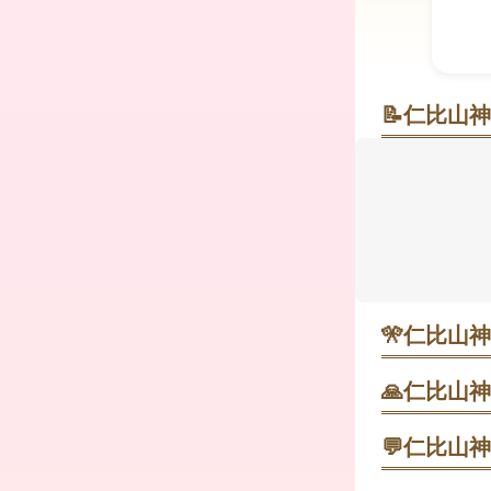
📝
仁比山神
紅葉と霊水
朱塗りの門
め、九年庵
を願う参拝も
東脊振ICか
🎌
仁比山神
・ 4月26
着いた雰囲気
🙏
仁比山神
1. 仁王門
💬
仁比山神
・ 11月下
較的ゆったり
CHAR
2. 紅葉は