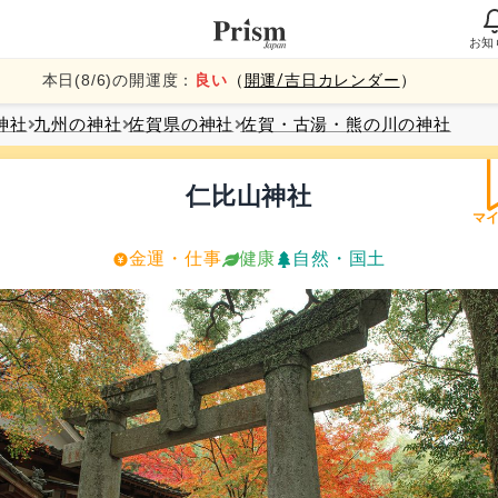
お知
本日(
8
/
6
)の開運度：
良い
（
開運/吉日カレンダー
）
神社
九州
の神社
佐賀県
の神社
佐賀・古湯・熊の川
の神社
仁比山神社
マ
金運・仕事
健康
自然・国土