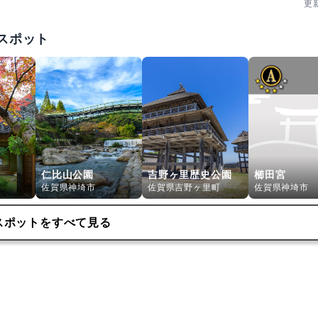
更
スポット
仁比山公園
吉野ヶ里歴史公園
櫛田宮
佐賀県神埼市
佐賀県吉野ヶ里町
佐賀県神埼市
スポットをすべて見る