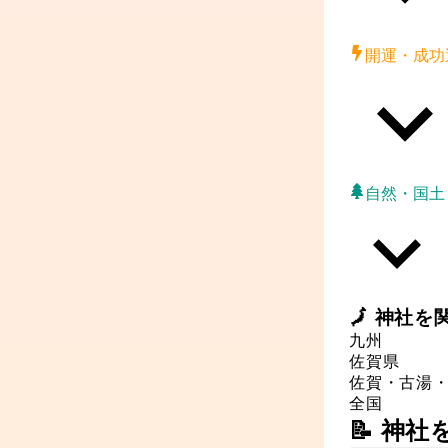
開運・成功
自然・国土
🗾
神社
を
九州
佐賀県
佐賀・古湯
全国
📝 神