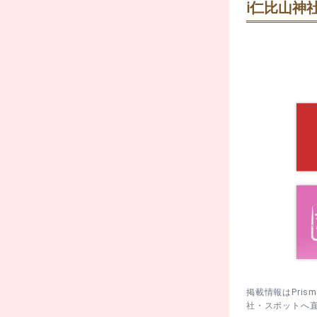
ℹ️
仁比山神社
きやすい。
3. 参拝後
画に。
掲載情報はPri
社・スポットへ