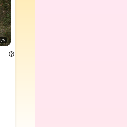
1
/
5