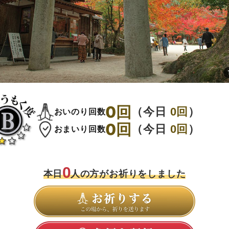
0
回
（今日
0
回
）
おいのり回数
0
回
（今日
0
回
）
おまいり回数
0
本日
人の方がお祈りをしました