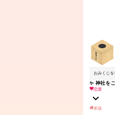
おみくじを
✨ 神社を
恋愛
家族