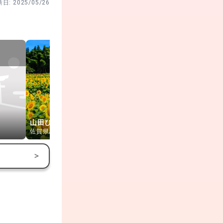
新日:
2025/05/26
山田ひまわり園
御手洗の滝
與止日女神
佐賀県みやき町
佐賀県鳥栖市
佐賀県佐賀市
>