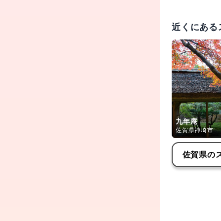
近くにある
九年庵
佐賀県神埼市
佐賀県
の