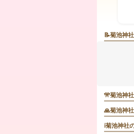
📝
菊池神社
桜と菊が彩
小高い丘に
が話題にな
る清らかな
も楽しみ。
ってくれそう
🎌
菊池神社
・ 1月1日
落ち着き、2
🙏
菊池神社
1. 広場側
影は他の参拝
ℹ️
菊池神社の
・ 11月1
くり見学しや