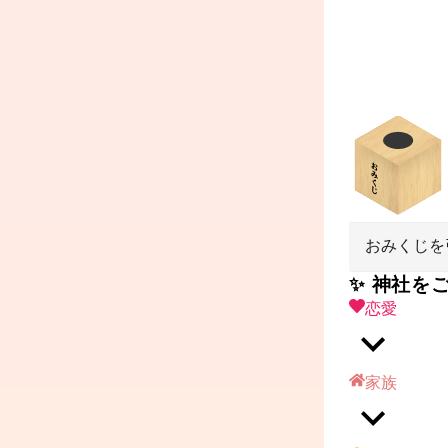
おみくじを
✨ 神社を
恋愛
家族