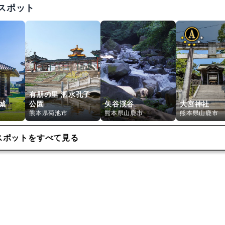
スポット
有朋の里 泗水孔子
城
公園
矢谷渓谷
大宮神社
熊本県菊池市
熊本県山鹿市
熊本県山鹿市
スポットをすべて見る