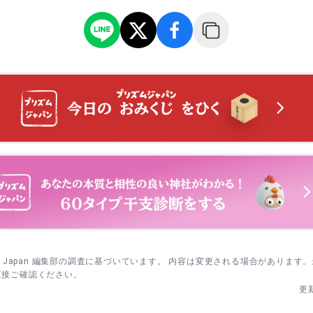
は西側から参道入口へ、車椅子や足元に不安がある方は東側の入りや
スムーズです。
は一礼し、二拝二拍手一拝の順で参拝。鈴や賽銭の前後は立ち止まり
ましょう。
に資料や像を見る場合は、拝殿前から時計回りに巡ると戻りやすい流
スポットを後回しに。
sm Japan 編集部の調査に基づいています。 内容は変更される場合があります
直接ご確認ください。
更