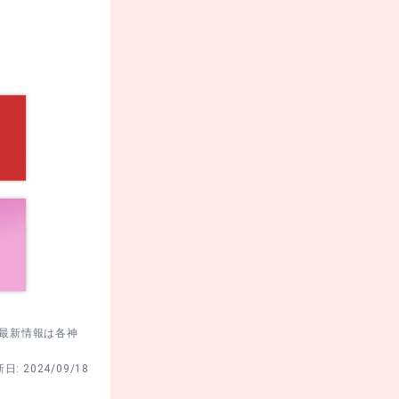
すいルートから
すぎず、後ろの
れです。混雑時
。最新情報は各神
新日:
2024/09/18