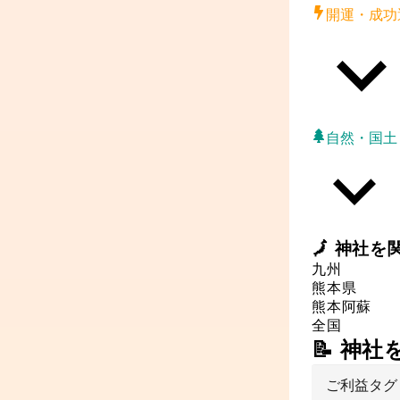
開運・成功
自然・国土
🗾
神社
を
九州
熊本県
熊本
阿蘇
全国
📝 神
ご利益タグ