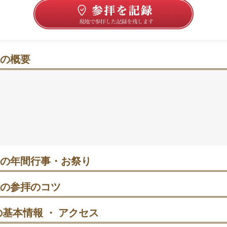
の概要
る丘の社で、静けさと歴史にふれる春秋さんぽ
のぼる参道と石段の先に、静けさが息づく社域が広がります
り、秋は菊の催しが境内を明るくします。手水舎では阿蘇の
水で気持ちを整え、本殿へ。十二支の木彫像や武将の騎馬像
車祓の案内や車椅子で入りやすい入口があり、家族連れの参
です🌸
の年間行事・お祭り
〜3日 初詣｜新年の参拝で家内安全や無病息災を祈る行事。元日深夜
日午前の一部時間帯も狙い目とされています。
の参拝のコツ
の参道入口から石段を上がり、手水舎で身を清めてから神門へ進みま
者を優先し、短時間で切り上げるのが吉。
基本情報 ・ アクセス
日〜3日 菊まつり｜境内に菊の展示が並ぶ人気の催し。初日の午後や平
すく、閉場前の時間帯は混雑がやわらぐことも。