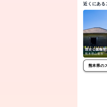
近くにある
歴史公園鞠智
熊本県山鹿市
熊本県
の