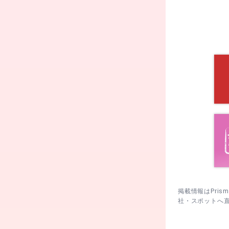
2. 車の方
境内へ入ると
3. 本殿で
人に道を譲り
4. 参拝後
は人気の撮影
掲載情報はPri
社・スポットへ