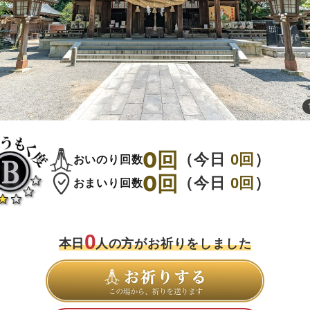
0
回
（今日
0
回
）
おいのり回数
0
回
（今日
0
回
）
おまいり回数
0
本日
人の方がお祈りをしました