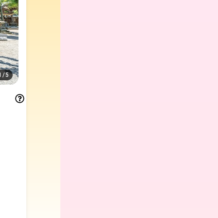
1
/
5