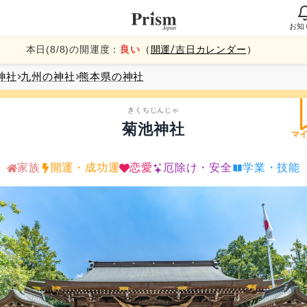
お知
本日(
8
/
8
)の開運度：
良い
（
開運/吉日カレンダー
）
神社
九州
の神社
熊本県
の神社
きくちじんじゃ
菊池神社
マ
家族
開運・成功運
恋愛
厄除け・安全
学業・技能