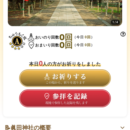
1
/
4
0
回
おいのり回数
（今日
0
回
）
0
回
おまいり回数
（今日
0
回
）
0
本日
人の方がお祈りをしました
📝
眞田神社の概要