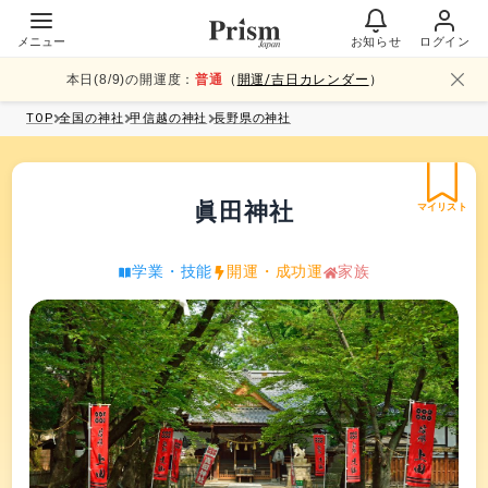
メニュー
お知らせ
ログイン
本日(
8
/
9
)の開運度：
普通
（
開運/吉日カレンダー
）
TOP
全国
の神社
甲信越
の神社
長野県
の神社
眞田神社
マイリスト
学業・技能
開運・成功運
家族