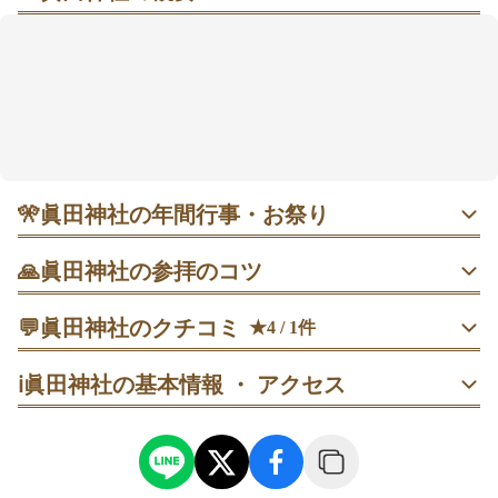
眞田神社は、長野県上田市にある神社です。
上田城跡公園内に位置し、歴代の上田城主である真田
氏、仙石氏、藤井松平氏をご祭神としてお祀りしてい
ます。
境内には、若き日の真田幸村をモデルにした像や、伊
勢神宮内宮遙拝所、「真田井戸」などがあります。
特に、真田幸村が身に着けたと言われる巨大な朱塗り
🎌
眞田神社の年間行事・お祭り
の兜も展示されており、その大きさに圧倒されます。
1〜3月 受験シーズンは「落ちない城」の縁起から参拝が増
🙏
眞田神社の参拝のコツ
える時期。混雑が気になる日は朝の早め、または平日午前
が安心です。
東虎口櫓門から入ったら、鳥居→手水舎→拝殿の順に進
💬
眞田神社のクチコミ
★4 / 1件
み、拝殿参拝を済ませてから末社へ回ります。
4月 桜の時期は境内や城跡公園の景色が華やかで散策向
40代
男性
こうへい
ℹ️
眞田神社の基本情報 ・ アクセス
き。春の花の話題もあるため、参拝＋公園歩きをセットに
拝殿で参拝→一礼して下がる→狛犬→大兜の順に回り、撮
すると楽しみが広がりそうです。
影は人の流れが切れたタイミングで行います。
10月中旬 秋季例大祭は例年秋に行われ、開催中は混み合う
拝殿で参拝→境内奥へ進む→真田井戸の前で一礼→願いご
ことも。紅葉の時期とも重なりやすいので、参拝は午前中