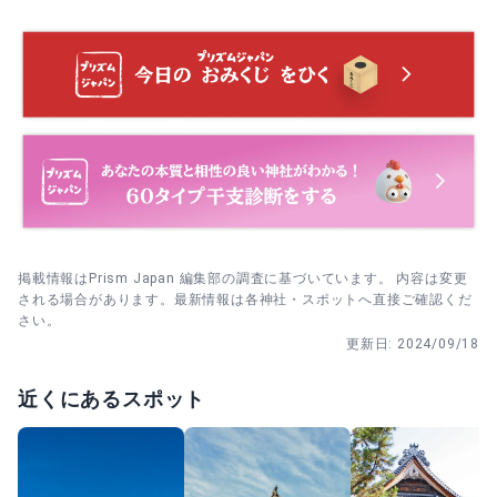
とを短くまとめて祈ります。
にして境内散策をゆっくり入れるのも手です。
拝殿で参拝→社務所横のおみくじコーナーへ→ガチャみく
じ／傘みくじの順に選び、内容を読んでから持ち帰りか結
ぶか決めます。
参拝前後どちらでも良いので授与所で御朱印を預ける→末
社を巡る→最後に授与所で受け取ってから退出します。
掲載情報はPrism Japan 編集部の調査に基づいています。 内容は変更
される場合があります。最新情報は各神社・スポットへ直接ご確認くだ
さい。
更新日:
2024/09/18
近くにあるスポット