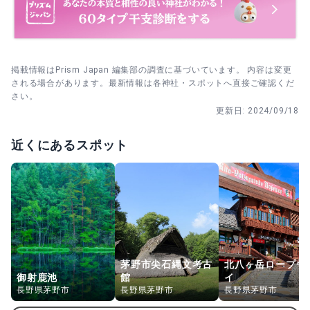
掲載情報はPrism Japan 編集部の調査に基づいています。 内容は変更
される場合があります。最新情報は各神社・スポットへ直接ご確認くだ
さい。
更新日:
2024/09/18
近くにあるスポット
茅野市尖石縄文考古
北八ヶ岳ロープウ
御射鹿池
館
イ
長野県茅野市
長野県茅野市
長野県茅野市