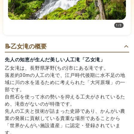
1
/
3
📝
乙女滝の概要
先人の知恵が生んだ美しい人工滝「乙女滝」
乙女滝は、長野県茅野(ちの)市にある滝です。
落差約30mの人工の滝で、江戸時代後期に水不足の地
域に川の水を送るために考えられた「大河原堰」の一
部です。
自然石を使って水の勢いを抑える工夫がされているた
め、滝壺がないのが特徴です。
先人の工夫と技術が詰まった史跡であり、かんがい農
業の発展に貢献している貴重な場所であることから
「世界かんがい施設遺産」に認定・登録されていま
す。