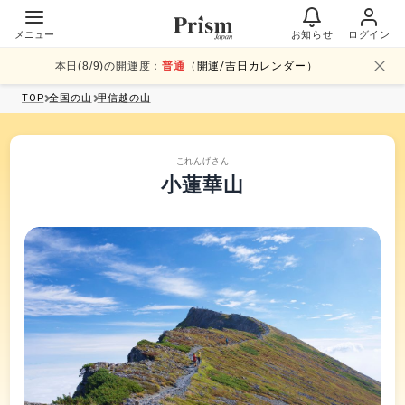
メニュー
お知らせ
ログイン
本日(
8
/
9
)の開運度：
普通
（
開運/吉日カレンダー
）
TOP
全国
の山
甲信越
の山
これんげさん
小蓮華山