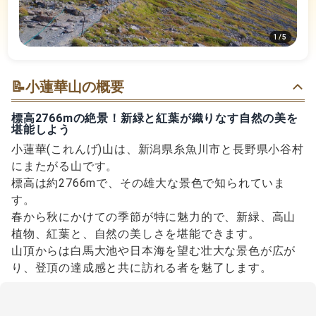
1
/
5
📝
小蓮華山の概要
標高2766mの絶景！新緑と紅葉が織りなす自然の美を
堪能しよう
小蓮華(これんげ)山は、新潟県糸魚川市と長野県小谷村
にまたがる山です。
標高は約2766mで、その雄大な景色で知られていま
す。
春から秋にかけての季節が特に魅力的で、新緑、高山
植物、紅葉と、自然の美しさを堪能できます。
山頂からは白馬大池や日本海を望む壮大な景色が広が
り、登頂の達成感と共に訪れる者を魅了します。