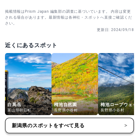
掲載情報はPrism Japan 編集部の調査に基づいています。 内容は変更
される場合があります。最新情報は各神社・スポットへ直接ご確認くだ
さい。
更新日:
2024/09/18
近くにあるスポット
白馬岳
栂池自然園
栂池ロープウェイ
富山県朝日町
長野県小谷村
長野県小谷村
新潟県
のスポットをすべて見る
>