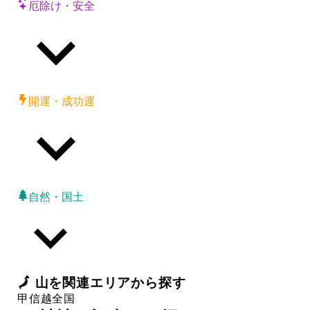
厄除け・安全
開運・成功運
自然・国土
🗾
山
を関連エリアから探す
甲信越
全国