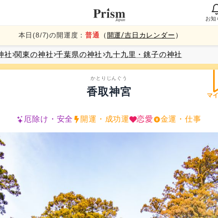
お知
本日(
8
/
7
)の開運度：
普通
（
開運/吉日カレンダー
）
神社
関東
の神社
千葉県
の神社
九十九里・銚子
の神社
かとりじんぐう
香取神宮
マ
厄除け・安全
開運・成功運
恋愛
金運・仕事