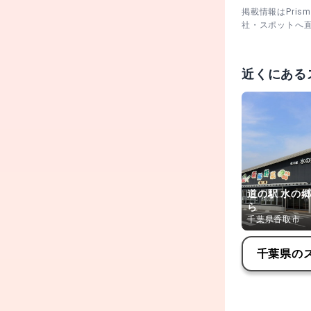
掲載情報はPri
社・スポットへ
近くにある
道の駅 水の
ら
千葉県香取市
千葉県
の