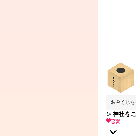
おみくじを
✨ 神社を
恋愛