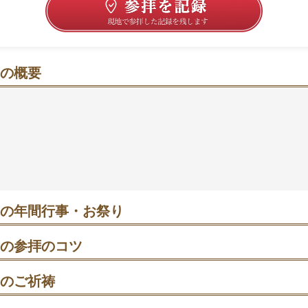
の概要
い森に気持ちを整え、勝利と安心をそっと願う参拝時間
北東へ約20km、利根川支流沿いの森にたたずむ古社。朱
の対比が美しく、早朝は静けさが心地よい。勝負運や交通安
要石や御神木にも手を合わせたくなる。津宮浜鳥居から入る
整えるのもおすすめ。御朱印は本宮や奥宮でめぐりを楽しむ
とし団子にほっとするひと息を🍃
の年間行事・お祭り
日 例祭｜午前10時、所要約1時間。祭典中は一部立入不可。守札・祈
一時的に変更されます（当日の掲示を確認）。 ・ 4月15日 神幸祭
の参拝のコツ
行列が境内〜表参道を巡行。第1駐車場は祭場に、参道両脇からの見
から先に津宮浜鳥居へ立ち寄り一礼→本宮の駐車場へ移動→参道を歩
026年 午年 式年神幸祭｜甲冑姿など歴史装束の大行列が約4キロ巡る
のご祈祷
は市の告知で確認を。