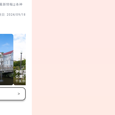
。最新情報は各神
新日:
2024/09/18
伊能忠敬銅像(佐原
水郷佐原あやめパー
公園)
ク
水郷潮来あ
千葉県香取市
千葉県香取市
茨城県潮来市
>