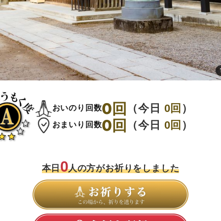
0
回
（今日
0
回
）
おいのり回数
0
回
（今日
0
回
）
おまいり回数
0
本日
人の方がお祈りをしました