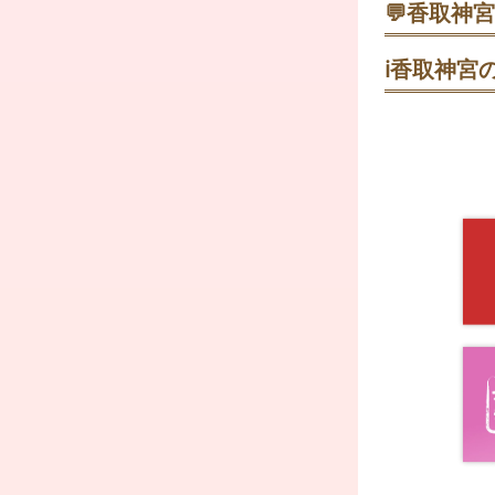
💬
香取神宮
第1駐車場に
個人祈祷｜厄
で、目安30
六平太
ℹ️
香取神宮の
本宮参拝のあ
お宮参り祈
お宮参り祈祷
拝殿に参拝後
ベビードレス
流れ星キャン
へ。
本宮参拝→御