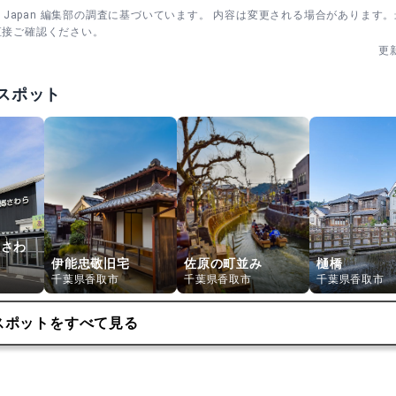
sm Japan 編集部の調査に基づいています。 内容は変更される場合があります
直接ご確認ください。
更
スポット
郷さわ
伊能忠敬旧宅
佐原の町並み
樋橋
千葉県香取市
千葉県香取市
千葉県香取市
スポットをすべて見る