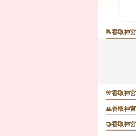
📝
香取神宮
朱の門と深
成田空港から
塗りの社殿
で知られ、
で気持ちを
は参道で厄落
🎌
香取神宮
・ 4月14
時間や場所が
🙏
香取神宮
要約2時間。
佐原香取IC
す。 ・ 2
かう。
🤝
香取神宮
ます。開催年
個人祈祷