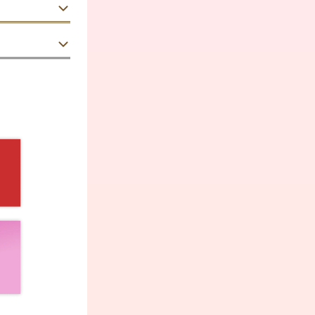
む。
。受付は当日
50代
男性
退く。
り、希望者は
て次の場所
40代
男性