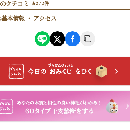
のクチコミ
★2 / 2件
停めたら参道商店街を歩き、朱塗りの大鳥居→楼門→拝殿の順で進
除け・商売繁盛・交通安全・合格祈願・安産など幅広い願いに対応
分ほど。複数祈願も可能です（内容数で初穂料が変わります）。
基本情報 ・ アクセス
と奥宮へ進み、要石の前で一礼→深呼吸→心中で願いを伝えてから
祷
｜初宮詣の祝祷。当日受付で約30分、神楽殿で執行。服装案内があ
、進行のじゃまにならない位置で三本杉を見上げて深呼吸→一礼し
の貸出もできます。
パー
朱印→お守り授与の順に回った後、参道の店で団子をいただく。