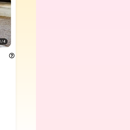
1
/
4