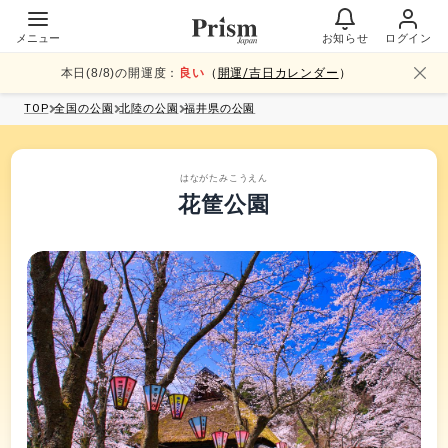
メニュー
お知らせ
ログイン
本日(
8
/
8
)の開運度：
良い
（
開運/吉日カレンダー
）
TOP
全国
の公園
北陸
の公園
福井県
の公園
はながたみこうえん
花筐公園