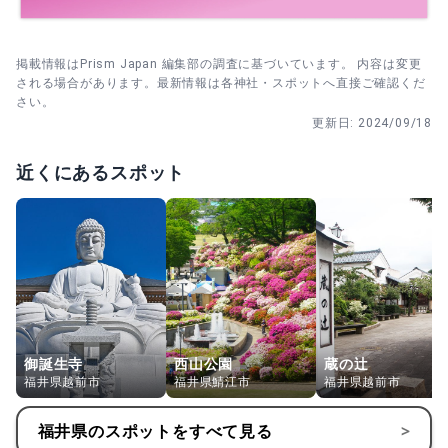
掲載情報はPrism Japan 編集部の調査に基づいています。 内容は変更
される場合があります。最新情報は各神社・スポットへ直接ご確認くだ
さい。
更新日:
2024/09/18
近くにあるスポット
御誕生寺
西山公園
蔵の辻
福井県越前市
福井県鯖江市
福井県越前市
福井県
のスポットをすべて見る
>