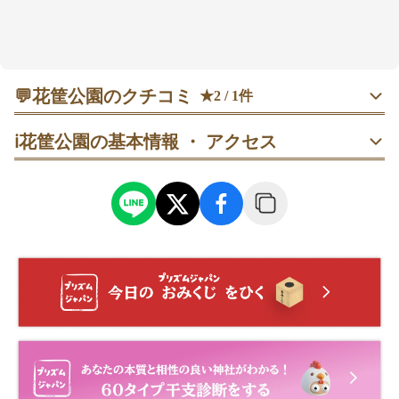
💬
花筐公園のクチコミ
★2 / 1件
60代
男性
りゅうパパ
ℹ️
花筐公園の基本情報 ・ アクセス