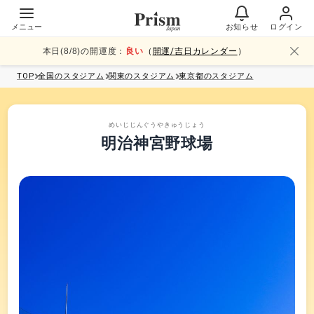
メニュー
お知らせ
ログイン
本日(
8
/
8
)の開運度：
良い
（
開運/吉日カレンダー
）
TOP
全国
のスタジアム
関東
のスタジアム
東京都
のスタジアム
めいじじんぐうやきゅうじょう
明治神宮野球場