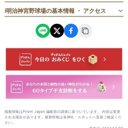
30代
男性
うーまろ
ℹ️
明治神宮野球場の基本情報 ・ アクセス
訪問日：
2024/07/24
オールスターの観戦で初めて中に入りました！

試合は歴史的な乱打戦でとても盛り上がりました。

しばらく遠ざかってましたがまた定期的に観戦したいと思い
ました！
女性
rk
大学野球やプロ野球の観戦で何回か行っています！

アクセスが良いので、会社帰りに会社仲間とふらっとプロ野
掲載情報はPrism Japan 編集部の調査に基づいています。 内容は変更
球観戦に行けました！良い思い出です！🍺
される場合があります。最新情報は各神社・スポットへ直接ご確認くだ
さい。