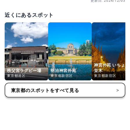
更新日:
2024/12/03
もっとみる
近くにあるスポット
神宮外苑 いちょう
秩父宮ラグビー場
明治神宮外苑
並木
東京都港区
東京都新宿区
東京都新宿区
東京都
のスポットをすべて見る
>