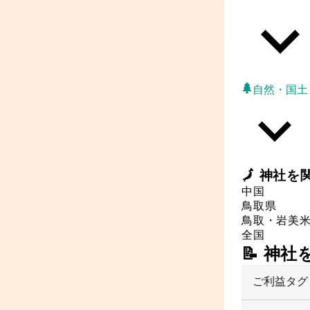
自然・国土
🗾
神社
を
中国
鳥取県
鳥取・岩美
全国
📝 神
ご利益タグ