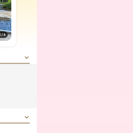
1
/
4
。
、豊かな自然
。