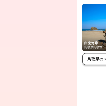
白兎海岸
鳥取県鳥取市
鳥取県
の