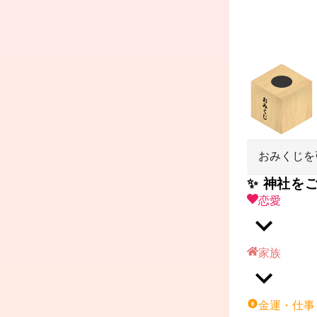
おみくじを
✨ 神社を
恋愛
家族
金運・仕事