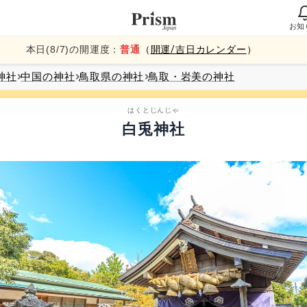
お知
本日(
8
/
7
)の開運度：
普通
（
開運/吉日カレンダー
）
神社
中国
の神社
鳥取県
の神社
鳥取・岩美
の神社
はくとじんじゃ
白兎神社