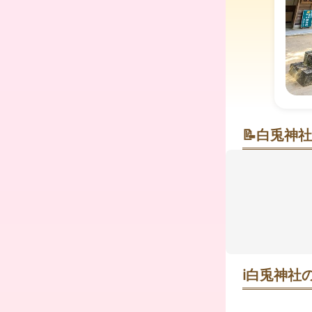
📝
白兎神社
因幡の白う
白兎(はくと
『古事記』
この神社は
に囲まれて
訪れる人々
ℹ️
白兎神社の