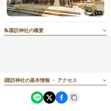
1
/
5
📝
諏訪神社の概要
歴史と自然が織りなす神秘の「諏訪神社」
諏訪神社は、鳥取県智頭(ちづ)町にある神社です。
諏訪大社の分霊を奉るために1278年に建てられまし
た。
この神社は、その歴史的背景と美しい自然環境で知ら
れ、四季折々の景色が楽しめる場所としても評価が高
いです。
ℹ️
諏訪神社の基本情報 ・ アクセス
また、申年と寅年の4月には、杉の木を伐りだして町内
を練り歩く「柱祭り」が開催されています。