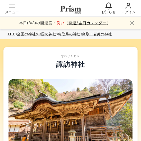
メニュー
お知らせ
ログイン
本日(
8
/
8
)の開運度：
良い
（
開運/吉日カレンダー
）
TOP
全国
の神社
中国
の神社
鳥取県
の神社
鳥取・岩美
の神社
すわじんじゃ
諏訪神社