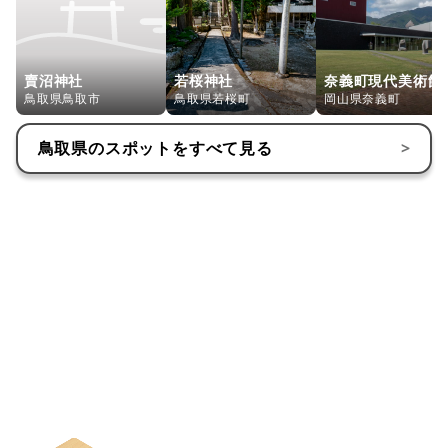
賣沼神社
若桜神社
奈義町現代美術館
鳥取県鳥取市
鳥取県若桜町
岡山県奈義町
鳥取県
のスポットをすべて見る
>