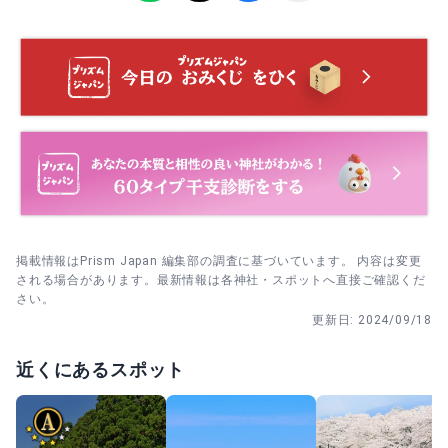
けたらその場で一礼します。
夏詣の開催時期に合わせて参拝し、境内装飾を見てから社
務所で授与品を確認します。
授与所で御朱印帳を選び、参拝後にそのまま祈祷受付で御
朱印をお願いして記録をスタートします。
掲載情報はPrism Japan 編集部の調査に基づいています。 内容は変更
される場合があります。最新情報は各神社・スポットへ直接ご確認くだ
さい。
更新日:
2024/09/18
近くにあるスポット