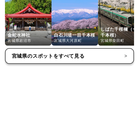
しばた千桜橋（一
金蛇水神社
白石川堤一目千本桜
千本桜）
宮城県岩沼市
宮城県大河原町
宮城県柴田町
宮城県
のスポットをすべて見る
>