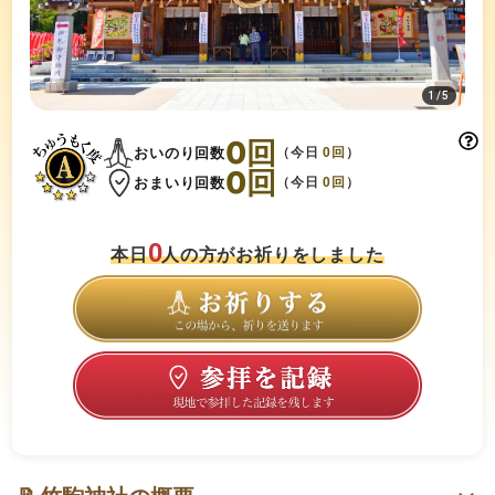
1
/
5
0
回
おいのり回数
（今日
0
回
）
0
回
おまいり回数
（今日
0
回
）
0
本日
人の方がお祈りをしました