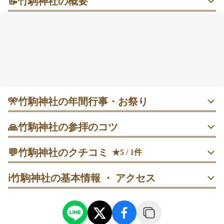
📝
竹駒神社の概要
朱の大鳥居と稲穂（いなほ）紋に迎えられる、稲荷
（いなり）参り
宮城県南部に鎮座する竹駒神社は、
朱塗りの大鳥居
と、江戸時代後期に建てられたという
本殿
が印象に残
りやすい一社です。境内には稲穂紋や白狐像など、稲
荷信仰らしいシンボルも点在し、歩くだけでも気持ち
が整っていく感覚があるかもしれません🍀。商売繁
盛・五穀豊穣（ごこくほうじょう）・子宝と安産・交
🎌
竹駒神社の年間行事・お祭り
通安全・良縁成就など、暮らしや節目の願いに寄り添
うご神徳が語られています。岩沼駅から徒歩圏内で、
7月1日 夏詣｜風鈴と風車の境内演出が話題。限定御朱印や
🙏
竹駒神社の参拝のコツ
涼守が登場した年もあります🎐。 12月1日 月次祭｜月の節
参拝のついでに御朱印や授与品を選ぶ楽しみも広がり
目にお参りしたい人向き。 12月4日 煤払い神事｜年末の切
ます⛩️。
鳥居の前で一礼してから境内へ入り、参拝後にもう一度だ
り替えに。 12月22日 冬至入祭｜季節の節目の参拝に。 12
💬
竹駒神社のクチコミ
★5 / 1件
け振り返って一礼します。
月31日 師走大祓｜一年の区切りに。 12月31日 除夜祭｜大
みそかの締めくくりに。
40代
男性
ダヲダヲ
ℹ️
竹駒神社の基本情報 ・ アクセス
拝殿で参拝してから、本殿の方向へ視線を整えて一呼吸置
き、境内散策へ移ります。
拝殿参拝の後に境内を一周し、稲穂紋→白狐像の順で見つ