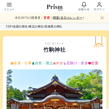
メニュー
お知らせ
ログイン
本日(
8
/
7
)の開運度：
普通
（
開運/吉日カレンダー
）
TOP
全国
の神社
東北
の神社
宮城県
の神社
たけこまじんじゃ
マイリスト
竹駒神社
金運・仕事
自然・国土
家族
厄除け・安全
恋愛