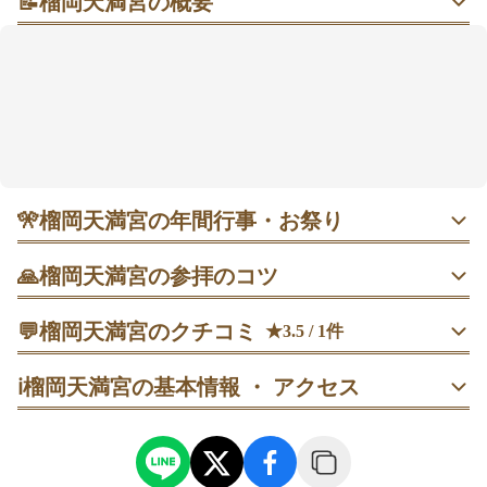
📝
榴岡天満宮の概要
朱の門と梅のしるしに、学びの願いをそっと託す
駅から歩いて立ち寄りやすく、**朱塗りの唐門（から
もん）
と
総欅造りの本殿（照星閣〈しょうせいか
く〉）**が目印の境内です。春は早咲きの梅や樹齢350
年超のシダレザクラ、秋は紅葉が彩り、短い時間でも
季節を感じられそう。
学業成就・合格祈願
を中心に、
仕事の節目や家族の願いにも寄り添うといわれていま
🎌
榴岡天満宮の年間行事・お祭り
す。参拝は「鳥居→手水→拝殿→牛像」の順に回ると
迷いにくく、最後に撫で牛で健康祈願を添えるのも◎
1月1日 初詣｜0時開門、深夜〜夜明け前が比較的ゆった
🍀 御朱印は授与所で受けられます。
🙏
榴岡天満宮の参拝のコツ
り。
鳥居をくぐったら手水で手を清め、唐門の前で一礼してか
💬
榴岡天満宮のクチコミ
★3.5 / 1件
ら拝殿へ進む。
1月14日 どんと祭｜18〜21時、防寒必須。
40代
男性
うーまろ
ℹ️
榴岡天満宮の基本情報 ・ アクセス
訪問日：
2025/05/29
拝殿で参拝してから、境内の木々や本殿のたたずまいを外
1月25日 鷽替神事｜10〜12時、午前は混みがち。
からゆっくり眺め、最後に門のほうへ戻る。
出張のついでに寄りました。

学問のご利益があるということで受験の成功を祈る絵馬など
が多かったです。

3月17日〜4月17日 桜詣｜満開期は平日早朝が狙い目。
拝殿で参拝を済ませてから牛像へ行き、気になるところを
なぜだか本殿へ繋がる門が閉まっていて、近くまで行けなか