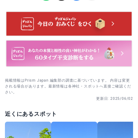
やさしく撫でて一礼する。
ったのが少し残念でした。
6月30日 夏越の祓｜平日昼は落ち着きやすい。
参拝後に境内を一周するつもりで歩き、句碑を見つけたら
立ち止まって文字を追い、最後に鳥居側へ戻る。
7月24〜25日 夏祭｜夜の催し、早めに到着すると動きやす
い。
掲載情報はPrism Japan 編集部の調査に基づいています。 内容は変更
される場合があります。最新情報は各神社・スポットへ直接ご確認くだ
さい。
更新日:
2025/06/02
近くにあるスポット