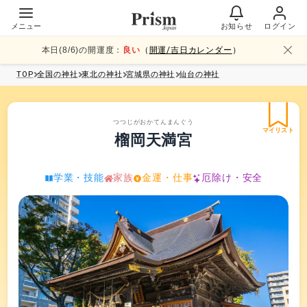
メニュー
お知らせ
ログイン
本日(
8
/
6
)の開運度：
良い
（
開運/吉日カレンダー
）
TOP
全国
の神社
東北
の神社
宮城県
の神社
仙台
の神社
つつじがおかてんまんぐう
マイリスト
榴岡天満宮
学業・技能
家族
金運・仕事
厄除け・安全