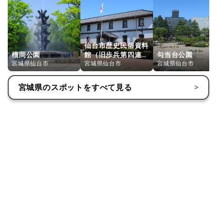
仙台市歴史民俗資料
榴岡公園
館（旧歩兵第四連隊
勾当台公園
宮城県仙台市
兵舎 ）
宮城県仙台市
宮城県仙台市
宮城県
のスポットをすべて見る
>