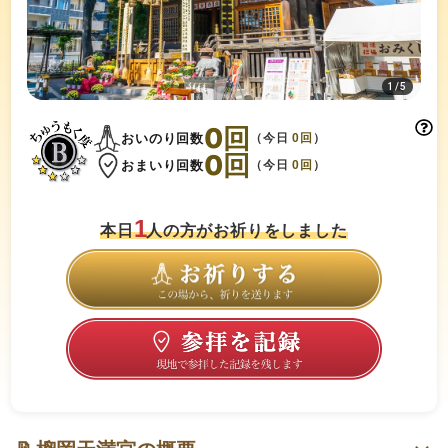
1
/
5
0
回
おいのり回数
（今日
0
回
）
0
回
おまいり回数
（今日
0
回
）
1
本日
人の方がお祈りをしました