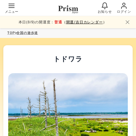
メニュー
お知らせ
ログイン
本日(
8
/
9
)の開運度：
普通
（
開運/吉日カレンダー
）
TOP
全国
の遊歩道
トドワラ