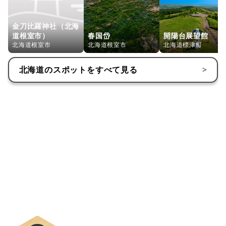
金刀比羅神社（北海
道根室市）
春国岱
開陽台展望館
北海道根室市
北海道根室市
北海道標津町
北海道
のスポットをすべて見る
>