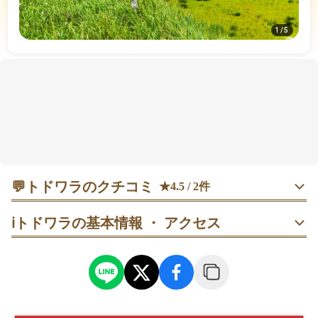
1
/
5
💬
トドワラのクチコミ
★4.5 / 2件
40代
男性
こうへい
ℹ️
トドワラの基本情報 ・ アクセス
この世の果てのような景色が楽しめます。基本的にはネイチ
ャーセンターから徒歩。
30代
男性
かんダダ