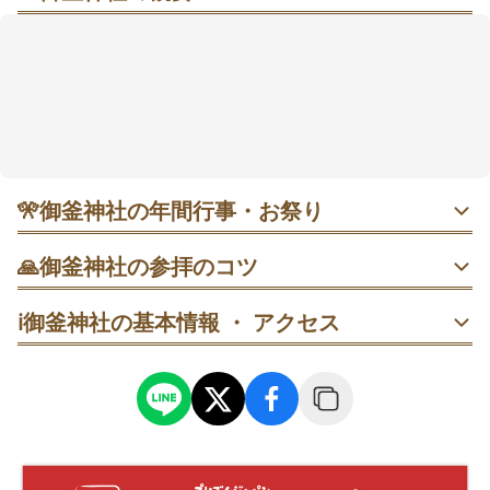
四口の神釜と朱色の鳥居で、鹽土老翁神（しおつちお
じのかみ）の“塩の記憶”に触れる
朱色の鳥居と小さな社殿が、住宅街の一角に静かに佇
む場所です。境内では四口の神釜が大きなシンボル
で、神秘的な空気を感じる人もいるようです。朝8時頃
は人が少なめとされ、落ち着いて手を合わせやすいの
も魅力かもしれません🍀。本塩釜駅から徒歩約5分とさ
れ、短い時間でも立ち寄りやすい距離感です。例祭の
🎌
御釜神社の年間行事・お祭り
時期は混み合うことがあるため、平日午前に寄ると過
ごしやすいこともあります。
・ 7月4〜6日 藻塩焼神事｜古代の製塩方法を伝える神事。
🙏
御釜神社の参拝のコツ
4日は藻塩刈神事、5日は水替神事、6日に藻塩焼神事と例
祭が予定。祭礼期間は参拝者が増えやすいので、通常参拝
本殿へ参拝してから、四口の神釜の前で一礼し、少し距離
は平日早朝が無難です。
ℹ️
御釜神社の基本情報 ・ アクセス
を取って静かに拝観します。
鳥居の前で立ち止まり、参拝前に一礼→参拝後にもう一度
同じ場所で撮影、の順で残します。
予定日を確認してから訪問し、到着したら先に本殿へ参拝