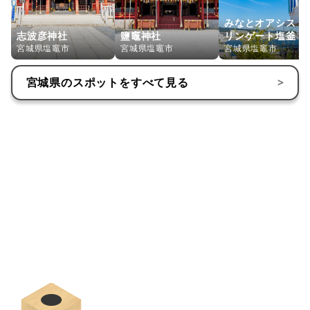
みなとオアシス・
志波彦神社
鹽竈神社
リンゲート塩釜
宮城県塩竈市
宮城県塩竈市
宮城県塩竈市
宮城県
のスポットをすべて見る
>