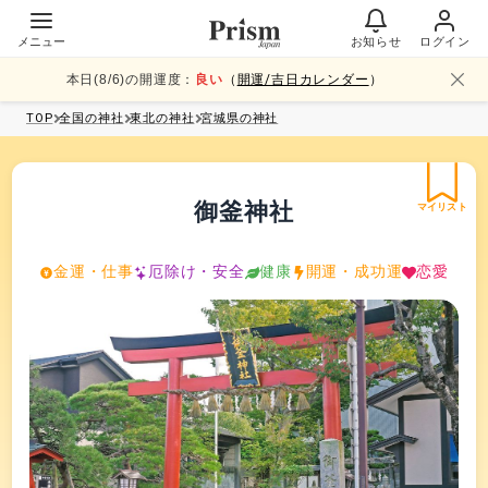
メニュー
お知らせ
ログイン
本日(
8
/
6
)の開運度：
良い
（
開運/吉日カレンダー
）
TOP
全国
の神社
東北
の神社
宮城県
の神社
御釜神社
マイリスト
金運・仕事
厄除け・安全
健康
開運・成功運
恋愛