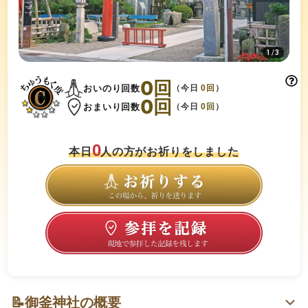
1
/
3
0
回
おいのり回数
（今日
0
回
）
0
回
おまいり回数
（今日
0
回
）
0
本日
人の方がお祈りをしました
📝
御釜神社の概要