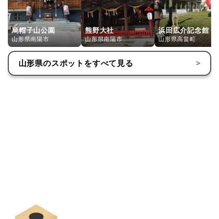
烏帽子山公園
熊野大社
浜田広介記念館
山形県南陽市
山形県南陽市
山形県高畠町
山形県
のスポットをすべて見る
>