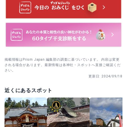
にまとめる。
朝の早い時間に到着→先に拝殿へ参拝→末社巡り→最後に
桜の景色を楽しむ順にする。
掲載情報はPrism Japan 編集部の調査に基づいています。 内容は変更
される場合があります。最新情報は各神社・スポットへ直接ご確認くだ
さい。
更新日:
2024/09/18
近くにあるスポット