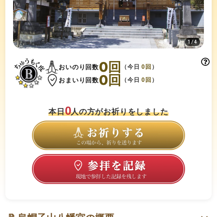
1
/
4
0
回
おいのり回数
（今日
0
回
）
0
回
おまいり回数
（今日
0
回
）
0
本日
人の方がお祈りをしました