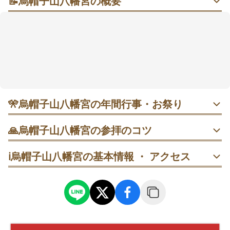
📝
烏帽子山八幡宮の概要
一本石の大鳥居をくぐって、静けさに会いにいく⛩️
赤湯温泉街に寄り添うようにたたずみ、参道に立つ
石
造りの大鳥居
がまず目を引きます。境内は
寂静で荘厳
な空気が広がるとされ、石段を上っていく時間そのも
のが小さなリセットになりそうです。基本の回り方
は、本殿参拝のあとに末社巡りまでで所要は約30分。
春は
千本桜シーズン
で混みやすいようなので、早朝や
🎌
烏帽子山八幡宮の年間行事・お祭り
平日を選ぶと歩きやすいかもしれません🍀
・ 4月18日 大鳥居しめ縄掛替神事｜開始直後は混みやすい
🙏
烏帽子山八幡宮の参拝のコツ
ので、終了間際の観覧も選択肢。
駐車場から大鳥居前へ→くぐる前に一礼→参道を進んで石
ℹ️
烏帽子山八幡宮の基本情報 ・ アクセス
段へ、の順で回る。
・ 4月上旬 千本桜シーズン｜混雑が激しいため、早朝また
は平日が歩きやすい。
体力に合わせて、行きは裏手の車道→拝殿参拝→帰りに石
段を下りて大鳥居前へ、の順にする。
・ 9月第2土日 例大祭｜期間中は混雑しやすく、早朝参拝が
比較的空いている。
拝殿へ参拝→末社を順に回る→拝殿前に戻って一礼、の順