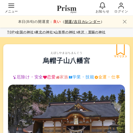
メニュー
お知らせ
ログイン
本日(
8
/
6
)の開運度：
良い
（
開運/吉日カレンダー
）
TOP
全国
の神社
東北
の神社
山形県
の神社
米沢・置賜
の神社
えぼしやまはちまんぐう
マイリスト
烏帽子山八幡宮
厄除け・安全
恋愛
家族
学業・技能
金運・仕事