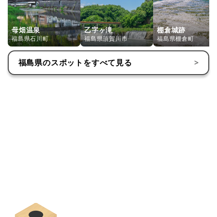
母畑温泉
乙字ヶ滝
棚倉城跡
福島県石川町
福島県須賀川市
福島県棚倉町
福島県
のスポットをすべて見る
>