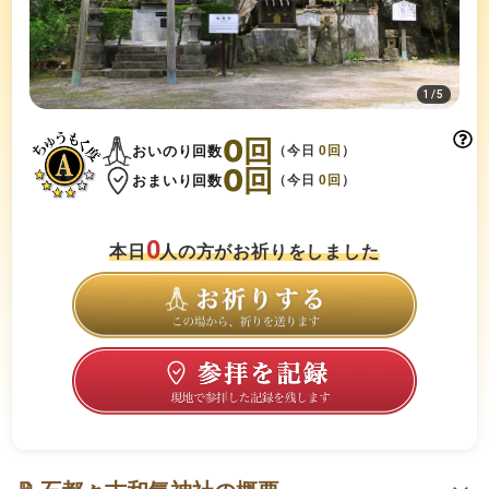
1
/
5
0
回
おいのり回数
（今日
0
回
）
0
回
おまいり回数
（今日
0
回
）
0
本日
人の方がお祈りをしました