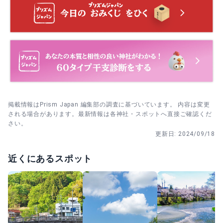
石段を登る途中で、右左どちらの脇にも目を向けながら進
みます。見つけた石は立ち止まって眺め、次の一歩を踏み
出してから本殿へ向かう順番が気持ちよく続きます。
混雑を避けたい日は、早い時間に到着して石段をゆっくり
登り、そのまま本殿へ。参拝後に参道を戻りながら巨石を
探すと、静けさを保ったまま散策できます。
例大祭の日は、先に本殿へ参拝してから町内の行事へ向か
掲載情報はPrism Japan 編集部の調査に基づいています。 内容は変更
う順番がスムーズです。混雑が気になる場合は、夜の時間
される場合があります。最新情報は各神社・スポットへ直接ご確認くだ
帯を避けて早めに動くと回りやすくなります。
さい。
更新日:
2024/09/18
近くにあるスポット