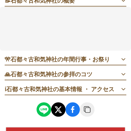
📝
石都々古和気神社の概要
白い石段と巨石（きょせき）めぐりで、森の静けさに
ほどけていく参拝
白い石段
をゆっくり登りながら、鏡石（かがみい
し）・亀石（かめいし）・飛翔狛犬（ひしょうこまい
ぬ）を探して進む“散策型”の参拝が似合いそうです🍀
早朝や平日は静かに手を合わせやすく、良縁・厄除
け・商売繁盛・五穀豊穣など、いろいろな願いに寄り
添う場所として知られています。駅から歩いて山上へ
🎌
石都々古和気神社の年間行事・お祭り
向かう時間も、気持ちの切り替えになりそうです。
・ 1月1〜3日 初詣｜参道約900mで狛犬や巨石を巡るルー
🙏
石都々古和気神社の参拝のコツ
トが紹介される。静かに参拝したいなら早朝や平日が狙い
目。
参道を登り切る前に一度立ち止まり、石段と社殿を見渡し
ℹ️
石都々古和気神社の基本情報 ・ アクセス
てから本殿へ。参拝後に同じ場所へ戻って、行きと帰りの
景色の違いも比べてみてください。
・ 9月第2土曜日 例大祭｜神輿や山車が町内を練り歩くと紹
介される伝統行事。夜の神輿パレードは混雑することも。
麓から登り始めたら、最初に飛翔狛犬を探して一礼。見つ
けたら、そのまま石段を焦らず登って本殿へ向かう流れが
回りやすいです。