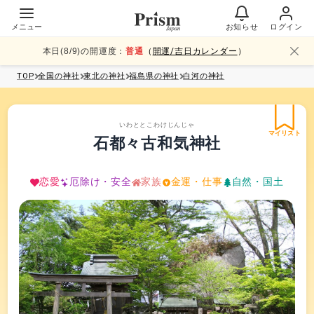
メニュー
お知らせ
ログイン
本日(
8
/
9
)の開運度：
普通
（
開運/吉日カレンダー
）
TOP
全国
の神社
東北
の神社
福島県
の神社
白河
の神社
いわととこわけじんじゃ
マイリスト
石都々古和気神社
恋愛
厄除け・安全
家族
金運・仕事
自然・国土