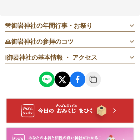
拝と軽い登拝の両方を楽しめるのが魅力です。厄除け
や商売繁盛、安産、合格など幅広い願いにそっと寄り
添うと話題。季節の限定御朱印や御開帳も見逃せませ
ん。JR駅からバス約35分、車は早朝が狙い目🍃
🎌
御岩神社の年間行事・お祭り
・ 1月1日 歳旦祭｜新年の祭典。早朝は比較的動きやすく、
🙏
御岩神社の参拝のコツ
午前後半〜正午は混雑しやすい（6:00〜8:00が狙い目）。
1. JR日立駅からはバス（約35分）かタクシーを利用。時刻
ℹ️
御岩神社の基本情報 ・ アクセス
表を確認し、帰りの便も先にチェックしておくと安心で
・ 2月 節分祭｜追儺の行事。豆まきは始まりの時間を少し
す。
外すと巡りやすい。
2. 休日は駐車場が早朝に埋まりやすいので、朝一番の参拝
・ 4月第3土日 春季回向祭｜斎神社回向殿で祖霊供養。大日
がおすすめ。混雑時は県道沿いの臨時駐車場も案内に従っ
如来像の御開帳あり、土日は混みがち。
て利用を。
・ 8月1日 夏山禅定祭｜登拝期間の開始に合わせて参拝を。
3. 登拝は飲料水を持参。滑りにくい靴で、手水→拝殿参拝
山の心得を守って穏やかに。
→登拝開始の順に進むと流れが整います。
・ 10月第3土日 秋季回向祭｜秋の御開帳と特別御朱印の案
4. 山歩きは往復で2〜3時間目安。午前の早い時間に出発
内も。土日は混雑傾向。
し、昼前に下山して授与所や御朱印へ回ると余裕が生まれ