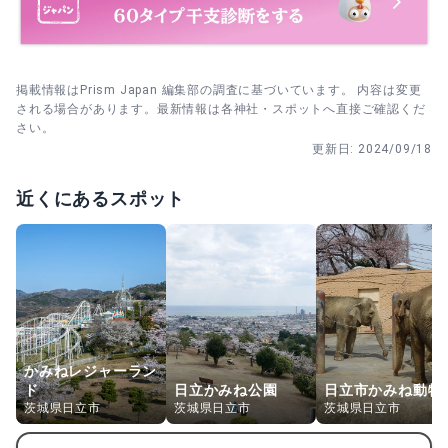
ます。
・ 10〜11月 七五三詣祭｜家族参拝が増える季節。晴れ着
姿で賑わいます。
掲載情報はPrism Japan 編集部の調査に基づいています。 内容は変更
される場合があります。最新情報は各神社・スポットへ直接ご確認くだ
・ 11月18日 新嘗祭｜新穀奉納に感謝する祭典。
さい。
更新日:
2024/09/18
近くにあるスポット
かみねレジャーラン
ド
日立かみね公園
日立市かみね動物
茨城県日立市
茨城県日立市
茨城県日立市