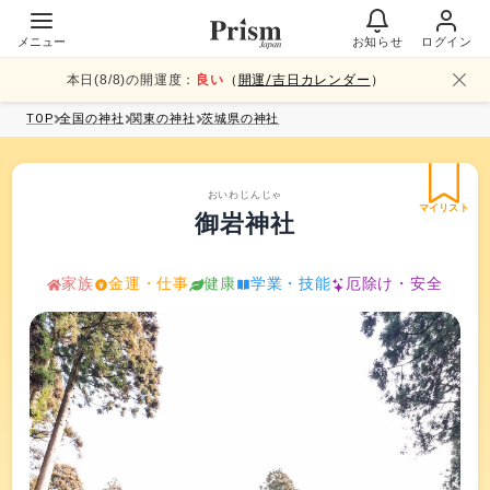
メニュー
お知らせ
ログイン
本日(
8
/
8
)の開運度：
良い
（
開運/吉日カレンダー
）
TOP
全国
の神社
関東
の神社
茨城県
の神社
おいわじんじゃ
マイリスト
御岩神社
家族
金運・仕事
健康
学業・技能
厄除け・安全