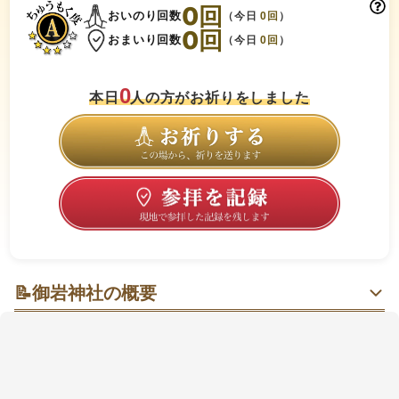
0
回
おいのり回数
（今日
0
回
）
0
回
おまいり回数
（今日
0
回
）
0
本日
人の方がお祈りをしました
📝
御岩神社の概要
太古の森に抱かれる“清（きよ）らかな山”で、静けさ
を吸い込むひととき
数百年の大木が守る森に一歩入ると、朝の空気がすっ
と澄んで心が落ち着く感じ。常陸国の霊山を背に、参