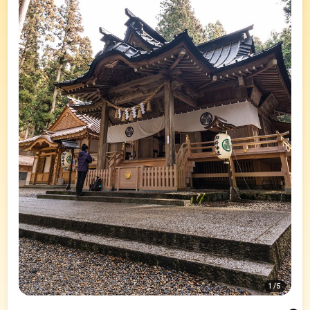
1
/
5