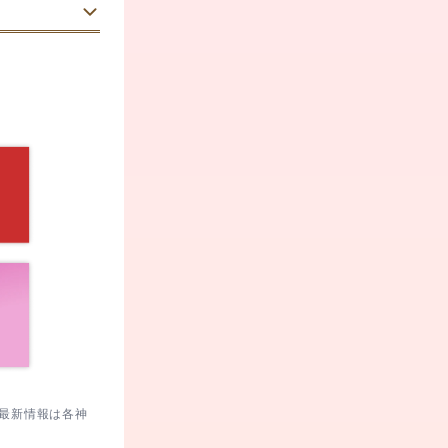
りにくい靴
られます。
問日：
2024/09/14
ムーズ。
がスムーズ。
と比較的並びや
台を望んでか
。
おすすめ。
公共交通が無
着いて回れま
。最新情報は各神