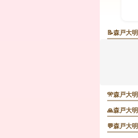
📝
森戸大明
海と夕照（
相模湾に突
す。晴れた
ず。縁結び
られます。朝
授与、釣り
スで向かい、
🎌
森戸大明
・ 1月1日
早朝の公共交
🙏
森戸大明
晴れた朝に本
と景色を満喫
💬
森戸大明
・ 1月1日
なーさん