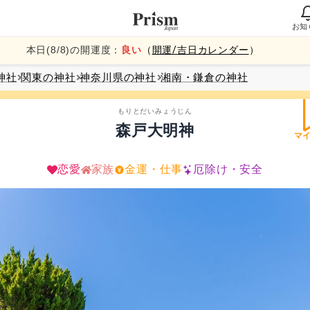
お知
本日(
8
/
8
)の開運度：
良い
（
開運/吉日カレンダー
）
神社
関東
の神社
神奈川県
の神社
湘南・鎌倉
の神社
もりとだいみょうじん
森戸大明神
マ
恋愛
家族
金運・仕事
厄除け・安全