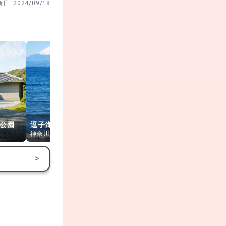
新日:
2024/09/18
較的見やすい。
めの段取り
ます。昼前後
公園
逗子海岸
大崎公園
披露山公園
神奈川県逗子市
神奈川県逗子市
神奈川県逗子
>