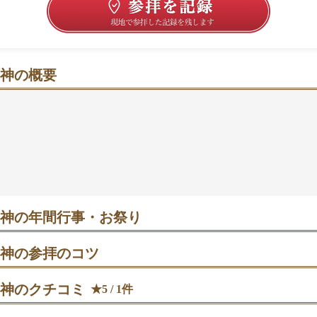
神の概要
ゆうばえ）が導く、祈りと絶景をゆったり味わう時間
き出す海辺の境内は、朱塗りの社殿と水平線が調和する開放
日には富士山や江の島まで望める景色が、心をふっと軽くし
や良縁、子宝・安産、商売繁盛、交通安全まで幅広い願いに
は潮風が心地よく、夕方は“森戸の夕照”が印象的。御朱印
竿で引くユニークなおみくじも楽しみの一つです。逗子・葉
のんびり歩いて参拝すると景色もご利益も味わいやすいかも
神の年間行事・お祭り
 氏子安泰祈念祭｜新年の平穏無事を祈る年頭の神事。夜明け前後は人
通利用が安心。
神の参拝のコツ
殿へ参拝→境内裏の海側へ移動→夕方に再訪して“森戸の夕照”を眺
できます。
神のクチコミ
★5 / 1件
 歳旦祭｜皇室の繁栄を祈る祭典。元旦は混雑必至、参拝は時間に余裕