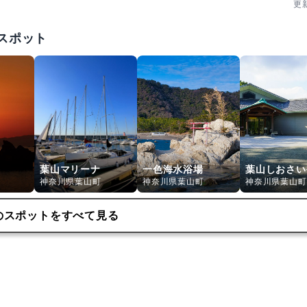
更
 湯立神楽奉納｜無病息災や五穀豊穣を祈る神楽。午前中の回なら比
スポット
 一心泣き相撲｜赤ちゃんの健やかな成長を願う行事。申込・見学は早
終日曜 ビッグハヤママーケット｜地域の物産市で境内広場が活気づき
葉山マリーナ
一色海水浴場
葉山しおさい
神奈川県葉山町
神奈川県葉山町
神奈川県葉山町
のスポットをすべて見る