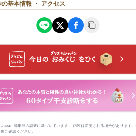
の基本情報 ・ アクセス
で清める→みそぎ橋→海辺で手を清め→本殿参拝の順に。足元は滑
・15日 月首祭・月次祭｜9時斎行。朝の参列で一日を落ち着いて始め
訪
日 左義長神事｜古御札のお焚き上げ。持参は前日までの社頭受付がス
→おせき稲荷→授与所の順に。絵馬は参拝の最後に奉納すると流れ
土日 特別護摩焚上神事｜厄除・開運の護摩祈祷。午前中の回を狙う
舞台前広場から磯辺へ下り、海側の眺望スポットで名島の鳥居と灯
ましょう。
 節分祭｜豆まきと厄除。開始直後は賑わうため少し時間をずらすと◎
 七夕まつり｜笹飾りやお菓子の配布も。午後は混むため早めの参拝が
 宵宮祭｜翌日の例大祭に奉告。交通規制が見込まれるため早い時間の
 例大祭｜秋の大祭で町内外から賑わい。前後の日の参拝にすると落ち
sm Japan 編集部の調査に基づいています。 内容は変更される場合があります
直接ご確認ください。