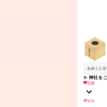
おみくじを
✨ 神社を
恋愛
家族