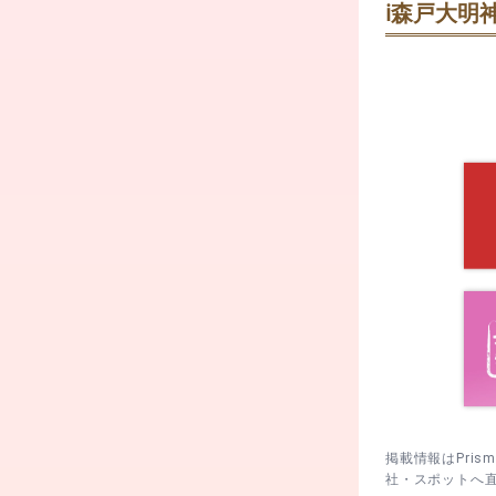
ℹ️
森戸大明神
鳥居→手水舎
・ 毎月1日
で。
吉だった
・ 1月14
本殿→水天宮
・ 1月最終
本殿参拝後、
すい。
ら境内に戻り
・ 2月3日
・ 7月7日
・ 9月7日
難。
・ 9月8日
す。
掲載情報はPri
社・スポットへ