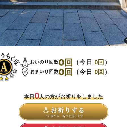
0
回
（今日
0
回
）
おいのり回数
0
回
（今日
0
回
）
おまいり回数
0
本日
人の方がお祈りをしました