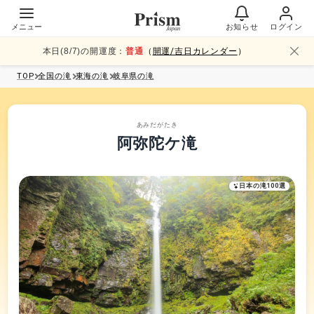
メニュー
お知らせ
ログイン
本日(
8
/
7
)の開運度：
普通
（
開運/吉日カレンダー
）
TOP
全国
の滝
東海
の滝
岐阜県
の滝
あみだがたき
阿弥陀ケ滝
日本の滝100選