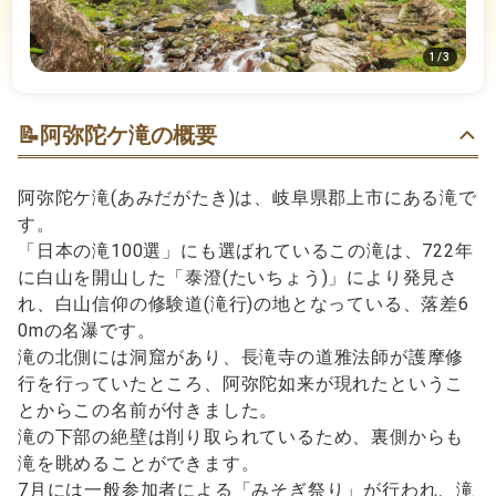
1
/
3
📝
阿弥陀ケ滝の概要
阿弥陀ケ滝(あみだがたき)は、岐阜県郡上市にある滝で
す。
「日本の滝100選」にも選ばれているこの滝は、722年
に白山を開山した「泰澄(たいちょう)」により発見さ
れ、白山信仰の修験道(滝行)の地となっている、落差6
0mの名瀑です。
滝の北側には洞窟があり、長滝寺の道雅法師が護摩修
行を行っていたところ、阿弥陀如来が現れたというこ
とからこの名前が付きました。
滝の下部の絶壁は削り取られているため、裏側からも
滝を眺めることができます。
7月には一般参加者による「みそぎ祭り」が行われ、滝