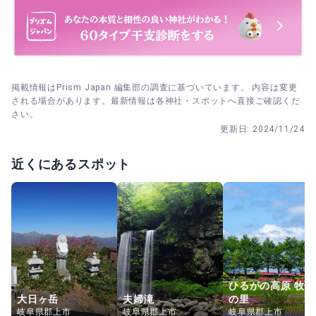
掲載情報はPrism Japan 編集部の調査に基づいています。 内容は変更
される場合があります。最新情報は各神社・スポットへ直接ご確認くだ
さい。
更新日:
2024/11/24
近くにあるスポット
ひるがの高原 牧歌
大日ヶ岳
夫婦滝
の里
岐阜県郡上市
岐阜県郡上市
岐阜県郡上市