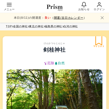
メニュー
お知らせ
ログイン
本日(
8
/
11
)の開運度：
良い
（
開運/吉日カレンダー
）
TOP
全国
の神社
東北
の神社
福島県
の神社
白河
の神社
けんかつらじんじゃ
マイリスト
剣桂神社
厄除
自然