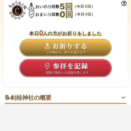
5
回
おいのり回数
（今日
0
回
）
0
回
おまいり回数
（今日
0
回
）
0
本日
人の方がお祈りをしました
📝
剣桂神社の概要
剣が差さる大桂と、森のしずけさに包まれるひととき
山あいの旧国道沿いに、
小さな社殿
と**樹齢約370年の
大きな桂（かつら）**が寄り添う場所です🍃 鬼神
（きじん）を剣で封じたという話が残り、災難除けや