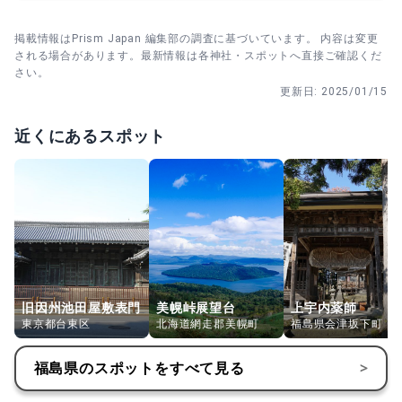
掲載情報はPrism Japan 編集部の調査に基づいています。 内容は変更
される場合があります。最新情報は各神社・スポットへ直接ご確認くだ
さい。
更新日:
2025/01/15
近くにあるスポット
旧因州池田屋敷表門
美幌峠展望台
上宇内薬師
東京都台東区
北海道網走郡美幌町
福島県会津坂下町
福島県
のスポットをすべて見る
>