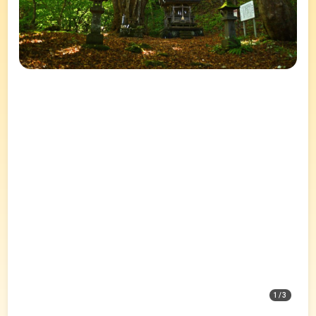
1
/
3