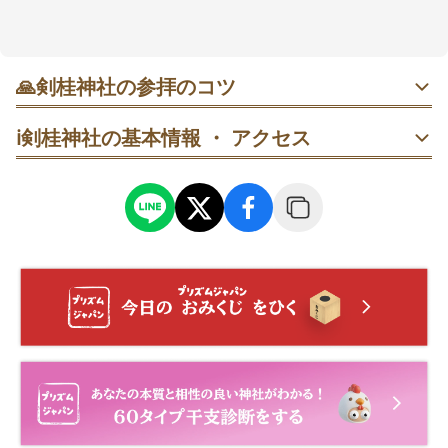
日々の無事を願う参拝先としても知られています。車
で立ち寄りやすい一方、冬季は通行止めの案内がある
ため、時期だけ先に確認しておくと安心かもしれませ
🙏
剣桂神社の参拝のコツ
ん🚗
社殿で参拝 → 大桂の前に移動 → 近づきすぎず、立ち止ま
ℹ️
剣桂神社の基本情報 ・ アクセス
って一礼してから眺める。
到着したら車を停める → 坂道をゆっくり上る → 社殿前で
立ち止まり、呼吸を整えてから参拝する。
訪問前に冬季（12〜3月）の通行可否を確認 → 当日は旧国
道289号経由の予定を早めに立てて向かう。