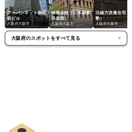
・ 10月17日 秋祭奉幣祭・例大祭｜秋の本祭。季節の節目
アーバンネット御堂
綿業会館（日本綿業
旧緒方洪庵住宅（
を祝う荘厳な一日です。
筋ビル
倶楽部）
塾）
大阪府大阪市
大阪府大阪市
大阪府大阪市
・ 12月7日 火焚祭（みかん撒き）｜祈願木を焚き上げた後
大阪府
のスポットをすべて見る
>
のみかん撒きが楽しい伝統行事。神事後は列に合わせて参
加を。
・ 12月31日 春待月大祓式｜大晦日の大祓。神職のみで執
行のため、事前に形代を納めて一年の感謝を伝えるのが
◎。