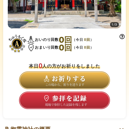
1
/
3
0
回
おいのり回数
（今日
0
回
）
0
回
おまいり回数
（今日
0
回
）
0
本日
人の方がお祈りをしました