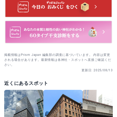
手水→拝殿の後、右手の大黒社→社務所隣の松之木神社の
・ 1月17日 お弓神事｜宮中の射礼に由来し、苦難を祓う神
順で参拝。願い事は要点を一つにまとめ、静かに心中で祈
事。境内での厳かな所作を間近で感じられます。
念します。
・ 2月3日 節分祭・鎮魂祭｜豆まきと鎮魂のまつり。夕方は
当日は本殿参拝→茅の輪へ進み、左・右・左の順でくぐり
賑わうため、昼過ぎまでの参拝がスムーズ。
ます。形代は案内の手順（撫でる→息を吹きかける→納め
る）に従ってお預けを。
・ 6月30日 水無月大祓（茅の輪くぐり）｜半年のけじめの
大祓。茅の輪が出る時間帯は混みやすく、早めの訪問が
掲載情報はPrism Japan 編集部の調査に基づいています。 内容は変更
◎。
される場合があります。最新情報は各神社・スポットへ直接ご確認くだ
さい。
・ 7月16日 夏祭宵宮祭｜前夜祭で神楽や神輿が行われま
更新日:
2025/08/13
す。翌日の本祭と合わせて雰囲気の違いを楽しむのも手。
近くにあるスポット
・ 7月17日 夏祭奉幣祭・堀江行宮祭｜本祭の日。渡御の活
気に触れたい人は時間に余裕を持って。
・ 10月16日 秋祭宵宮祭｜秋の前夜祭。落ち着いた境内で
神楽奉納をゆっくり鑑賞できます。