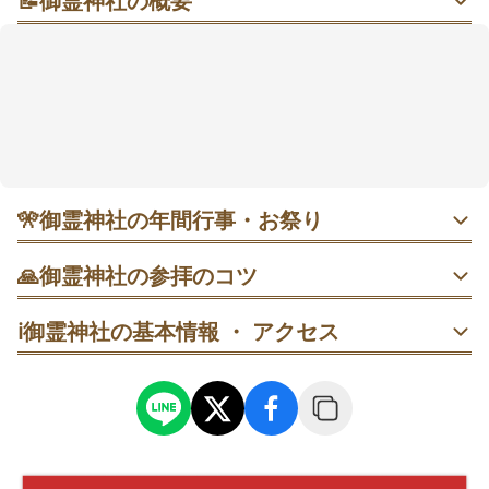
📝
御霊神社の概要
都会の静けさに寄り添う、美肌と厄除けをそっと願う
小さな社（やしろ）
ビジネス街の落ち着いた一角にあり、最寄駅から歩い
てすぐ。赤と白の近代的な社殿がすっきりと映えま
す。平日は会社員の参拝が多く、朝の時間はゆったり
巡れます。肌守りのクスノキや大黒天像に手を合わ
せ、厄除け・良縁・商売繁盛の願いをひとまとめに。
御朱印は社務所で受けられ、アクセスもわかりやすい
🎌
御霊神社の年間行事・お祭り
のが嬉しい🍃
・ 1月1日 歳旦祭｜新年の清々しい神事。早朝参拝が快適
🙏
御霊神社の参拝のコツ
で、午前は比較的落ち着き気味。静かな初詣に向きます。
本殿で参拝を済ませたら社務所横のクスノキへ。木肌に手
ℹ️
御霊神社の基本情報 ・ アクセス
のひらを当てて一礼し、最後に全景を撮影すると流れがス
・ 1月10日 恵美須神社祭｜商売繁盛で親しまれる祭典。開
ムーズです。
催日は前後することもあるため、直前の掲示を確認してお
くと安心。
平日午前（9時ごろ）を狙い、鳥居→左手の手水舎→拝殿の
順に。二拝二拍手一拝を丁寧に行い、境内を時計回りに一
・ 1月15日 小豆粥祭｜無病息災を願う行事。素朴な神事に
周します。
触れたい人におすすめの落ち着いた一日です。