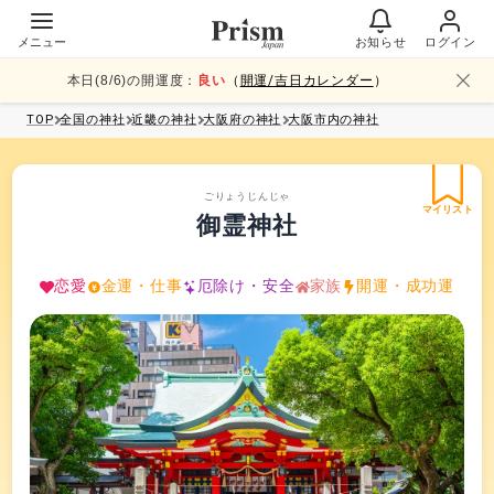
メニュー
お知らせ
ログイン
本日(
8
/
6
)の開運度：
良い
（
開運/吉日カレンダー
）
TOP
全国
の神社
近畿
の神社
大阪府
の神社
大阪市内
の神社
ごりょうじんじゃ
マイリスト
御霊神社
恋愛
金運・仕事
厄除け・安全
家族
開運・成功運