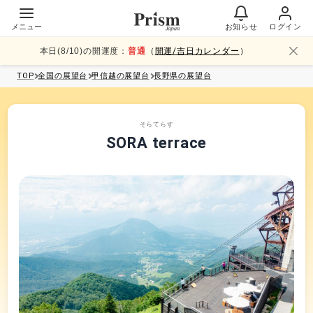
メニュー
お知らせ
ログイン
本日(
8
/
10
)の開運度：
普通
（
開運/吉日カレンダー
）
TOP
全国
の展望台
甲信越
の展望台
長野県
の展望台
そらてらす
SORA terrace