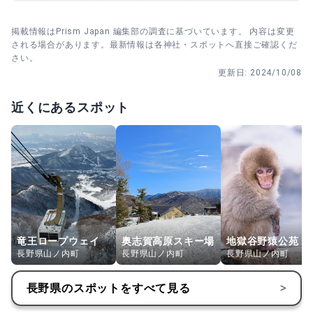
掲載情報はPrism Japan 編集部の調査に基づいています。 内容は変更
される場合があります。最新情報は各神社・スポットへ直接ご確認くだ
さい。
更新日:
2024/10/08
近くにあるスポット
竜王ロープウェイ
奥志賀高原スキー場
地獄谷野猿公苑
長野県山ノ内町
長野県山ノ内町
長野県山ノ内町
長野県
のスポットをすべて見る
>