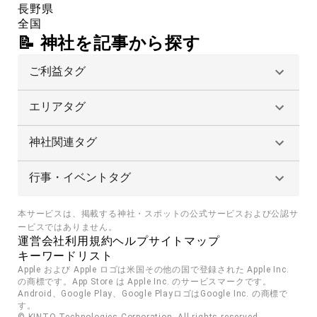
長野県
全国
📝 神社を記事から探す
ご利益タグ
エリアタグ
神社関連タグ
行事・イベントタグ
本サービスは、掲載する神社・スポットの公式サービスおよび公認サ
ービスではありません。
運営会社
利用規約
ヘルプ
サイトマップ
キーワードリスト
Apple および Apple ロゴは米国その他の国で登録された Apple Inc. 
の商標です。App Store は Apple Inc. のサービスマークです。
Android、Google Play、Google PlayロゴはGoogle Inc. の商標で
す。
© KINTO Technologies Corporation. All rights reserved.