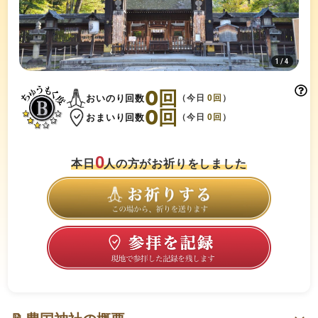
1
/
4
0
回
おいのり回数
（今日
0
回
）
0
回
おまいり回数
（今日
0
回
）
0
本日
人の方がお祈りをしました