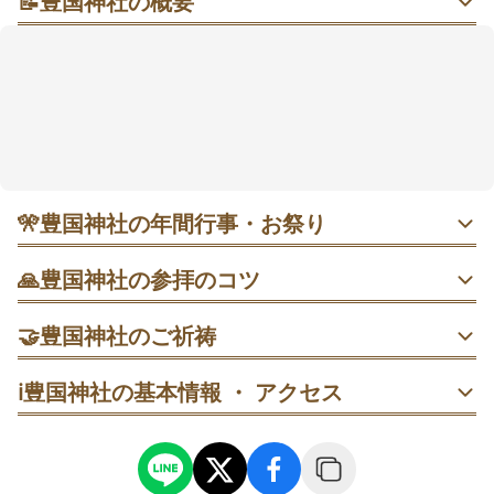
📝
豊国神社の概要
国宝の唐門と桃山（ももやま）の彩りに出世運をそっ
と重ねる朝さんぽ
京都・東山の静けさに包まれ、朱の社殿と国宝の唐門
が凜と立ちます。朝や平日は参拝者が少なく、手水舎
の金色の瓢箪がきらりと迎えてくれます。出世開運や
商売繁盛、良縁、厄除けと幅広い願いにそっと寄り添
う社。京都駅から市バス一本で「博物館三十三間堂
前」下車、徒歩すぐ。唐門で一礼して、手水→本殿の
🎌
豊国神社の年間行事・お祭り
順に参ると気持ちが整うかも🍀
・ 4月18日 豊国廟例祭｜廟前で斎行。隔年で裏千家家元の
🙏
豊国神社の参拝のコツ
献茶があるとされています。
正面で一礼→左右の彫刻を眺める→人の流れが切れた瞬間
🤝
豊国神社のご祈祷
に1枚→次に手水舎へ向かう。
・ 9月18日 本社例祭｜秀吉公の命日。舞楽奉納や翌日の献
茶祭が予定されます。
出世開運祈祷
ℹ️
豊国神社の基本情報 ・ アクセス
左手→右手→口→左手→柄杓の柄の順で清め、落ち着いた
出世開運祈祷。仕事の節目や挑戦の前に、静かに心を整え
歩調で本殿へ。
て祈る内容です。完全予約制、受付時間内での案内となり
・ 毎月8日 豊国さんのおもしろ市（骨董市）｜境内で骨董
ます。
や古書が並ぶ催し。
本殿参拝→絵馬記入→奉納→像や絵馬の前で素早く撮影。