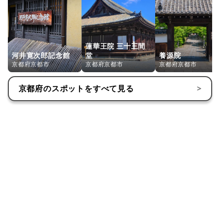
祈祷です。車両祈祷は相談を。
蓮華王院 三十三間
河井寛次郎記念館
堂
養源院
京都府京都市
京都府京都市
京都府京都市
京都府
のスポットをすべて見る
>