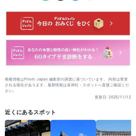
周囲の参拝に配慮して短時間で。
厄除け祈祷
・ 毎月18日 豊国さんのおもしろ市（フリーマーケット）｜
雑貨や手づくり品の出店が集まります。
厄除け祈祷。厄年や年度の切り替わりに、災いを遠ざけ穏
やかな日々を願います。予約のうえ本殿で執り行われま
本殿前で一礼→賽銭→鈴→二礼二拍手一礼→深呼吸。初詣
す。
期は開門直後の時間帯に。
・ 毎月28日 豊国さんのおもしろ市（手作り市）｜地元作家
の工芸品や雑貨が楽しめます。
家内安全祈祷
家内安全祈祷。家族の健康と安全、円満を願う方に。落ち
着いた雰囲気のなかで昇殿参拝します。
初宮祈祷
初宮祈祷。お宮参りに合わせ、健やかな成長を願って祈る
掲載情報はPrism Japan 編集部の調査に基づいています。 内容は変更
ご祈祷です。事前予約が必要です。
される場合があります。最新情報は各神社・スポットへ直接ご確認くだ
さい。
更新日:
2025/11/12
七五三祈祷
七五三祈祷。節目の歳にあわせて成長を寿ぎ、これからの
安全を願います。家族で昇殿可。
近くにあるスポット
交通安全祈祷
交通安全祈祷。日々の移動の無事を願う個人・家族向けの