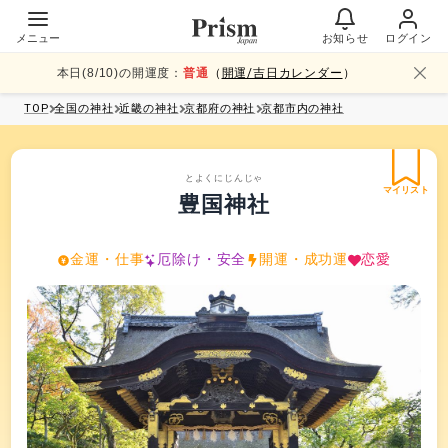
メニュー
お知らせ
ログイン
本日(
8
/
10
)の開運度：
普通
（
開運/吉日カレンダー
）
TOP
全国
の神社
近畿
の神社
京都府
の神社
京都市内
の神社
とよくにじんじゃ
マイリスト
豊国神社
金運・仕事
厄除け・安全
開運・成功運
恋愛