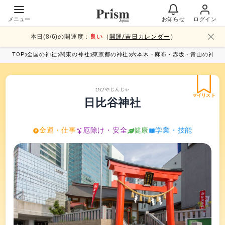
メニュー
お知らせ
ログイン
本日(
8
/
6
)の開運度：
良い
（
開運/吉日カレンダー
）
TOP
全国
の神社
関東
の神社
東京都
の神社
六本木・麻布・赤坂・青山
の神社
ひびやじんじゃ
マイリスト
日比谷神社
金運・仕事
厄除け・安全
健康
学業・技能