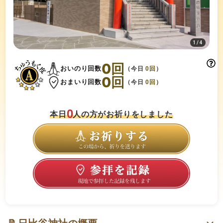
1
/
4
0
回
おいのり回数
（今日
0
回
）
0
回
おまいり回数
（今日
0
回
）
0
本日
人の方がお祈りをしました