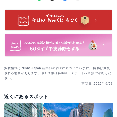
意。参拝後は足元に注意してゆっくり退堂を。
家族の健康と安全、日々の穏やかさを願うご祈祷。家族そ
ろって昇殿して受ける方も多い内容です。
4. 写真は参拝後に短時間で。人の流れを待ってから鳥居正
面→斜めの順で2〜3枚だけに絞るとスムーズです。
安産祈祷
お腹の赤ちゃんの健やかな成長と安産を願う祈祷。体調に
合わせ、無理のない時間帯での参拝がおすすめです。
掲載情報はPrism Japan 編集部の調査に基づいています。 内容は変更
される場合があります。最新情報は各神社・スポットへ直接ご確認くだ
さい。
更新日:
2025/10/03
近くにあるスポット