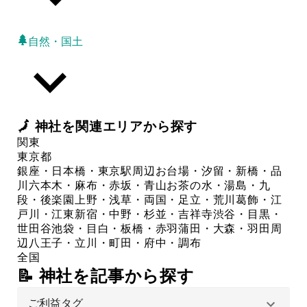
自然・国土
🗾
神社
を関連エリアから探す
関東
東京都
銀座・日本橋・東京駅周辺
お台場・汐留・新橋・品
川
六本木・麻布・赤坂・青山
お茶の水・湯島・九
段・後楽園
上野・浅草・両国・足立・荒川
葛飾・江
戸川・江東
新宿・中野・杉並・吉祥寺
渋谷・目黒・
世田谷
池袋・目白・板橋・赤羽
蒲田・大森・羽田周
辺
八王子・立川・町田・府中・調布
全国
📝 神社を記事から探す
ご利益タグ