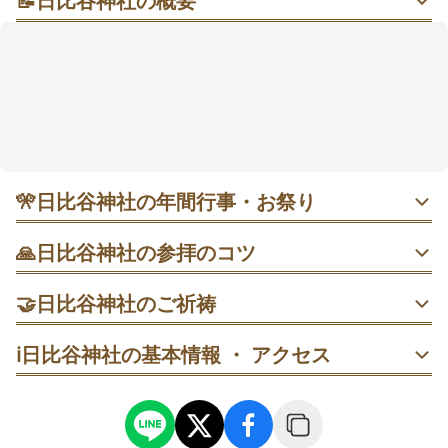
📝
日比谷神社の概要
ビル街に佇む朱の社で、朝にそっと願いを結ぶ
高層ビルに囲まれた一角に、朱塗りの社殿がきりりと
立ち、喧噪から離れた静けさが広がります。汐留や新
橋の駅から歩いてほど近く、通勤前に立ち寄る人も。
商売繁盛や厄除け、交通・旅行の無事など、日常の願
いに寄り添うと語られます。早朝は比較的すいてい
て、手水で整えてから落ち着いて参拝しやすいのがう
🎌
日比谷神社の年間行事・お祭り
れしいところ。鳥居と高層ビルのコントラストを写真
に収める楽しみもあります。
・ 1月1〜3日 元日祭｜三が日は初詣で混雑。参拝は朝か夕
🙏
日比谷神社の参拝のコツ
方が比較的スムーズで、授与所の列は日中に伸びがち。落
ち着いて参拝したいなら1月4日以降がおすすめ。短時間で
1. 鳥居→手水→拝殿の順で進む。手水は右手→左手→口→
済ませたい方は夕方の社務所終了前に到着を。
🤝
日比谷神社のご祈祷
柄杓の柄を清める流れで1分ほどでOK。
厄除祈祷
ℹ️
日比谷神社の基本情報 ・ アクセス
・ 5月第2金〜日 例大祭｜春の大祭。周辺からも人が集まり
2. できれば朝の到着を。人が少なく、落ち着いて二拝二拍
厄除祈祷。厄年や災いを遠ざけたい節目に、拝殿でのご祈
賑わいますが、夕方〜夜はやや余裕が出るという声も。周
手一拝を丁寧に行えます。
祷を受けられます（受付時間は案内に準じます）。
辺施設から眺めると“鯖稲荷”の伝承をイメージしやすいと
の案内あり。散策を合わせるなら日中の混雑を避けて。
3. 雨の日は静かに参拝しやすいので傘と滑りにくい靴を用
家内安全祈祷