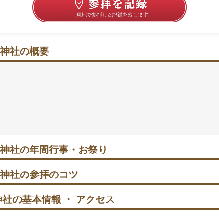
神社の概要
のぬくもりに、初夏と実りを待つ里の祈り
の馬が鈴を鳴らして歩む朝、やさしい音に心が整います。普
、五穀豊穣や豊作を願う気持ちにそっと寄り添ってくれる場
祭礼日に授与案内があり、特別な日の記念にも。アクセスはI
15分、盛岡駅からバス利用という選び方もできます。拝殿
るひとときが、旅の思い出をやわらかく残してくれるはず
神社の年間行事・お祭り
 元旦祭・馬の初詣｜午前の行列が見どころ。拝殿前は混雑するため早
甘酒接待の案内もあります。
神社の参拝のコツ
口で一礼→案内板を読んで背景を把握→拝殿で参拝→神馬像で水かけ
ます。
社の基本情報 ・ アクセス
日 どんと祭｜午前に神事、午後は田楽舞の奉納。焚き上げ札は前日ま
直後は比較的余裕あり。