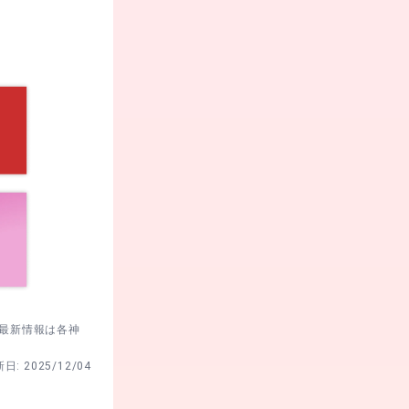
読経の時間も取
制、7時前後が
ど離れた駐車場
内の周回で待機
。最新情報は各神
新日:
2025/12/04