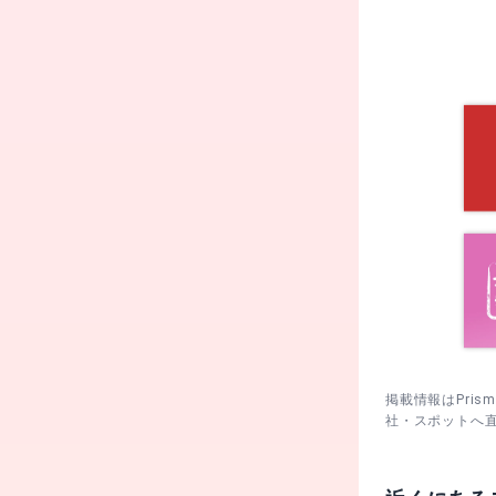
2. ゆっく
りやすいです
・ 6月第2
混雑ピークと
3. チャグ
とシャトルを
4. 元旦は
位置を確保し
掲載情報はPri
社・スポットへ