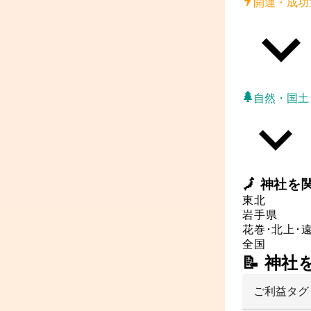
開運・成功
自然・国土
🗾
神社
を
東北
岩手県
花巻･北上･
全国
📝 神
ご利益タグ