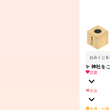
おみくじを
✨ 神社を
恋愛
家族
金運・仕事