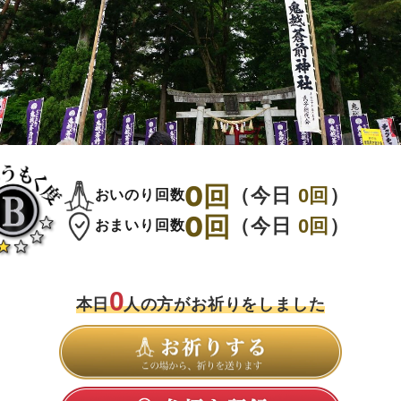
0
回
（今日
0
回
）
おいのり回数
0
回
（今日
0
回
）
おまいり回数
0
本日
人の方がお祈りをしました