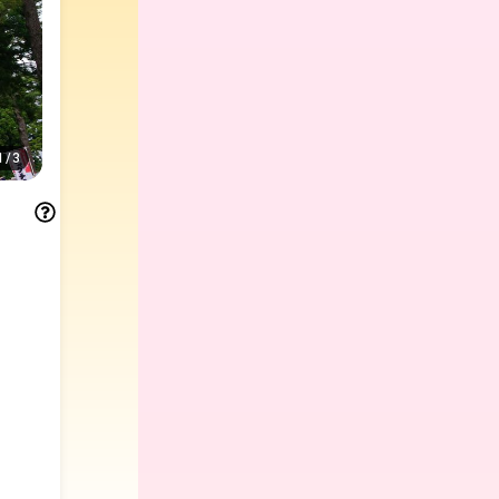
1
/
3