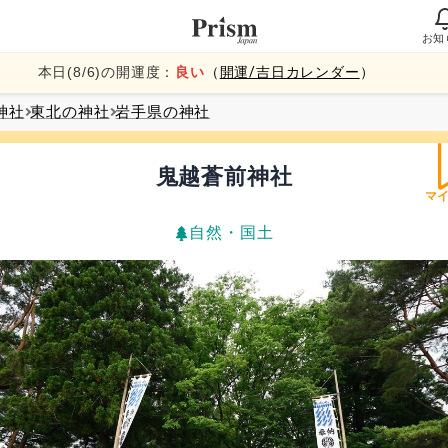
お知
本日(
8
/
6
)の開運度：
良い
（
開運/吉日カレンダー
）
神社
東北
の神社
岩手県
の神社
鬼越蒼前神社
マ
自然・国土