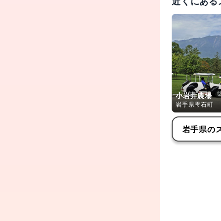
近くにある
小岩井農場
岩手県雫石町
岩手県
の