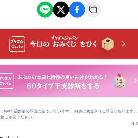
り過ごすなら平日の午前中が狙い目。行事のない日は静かで、写真や
。
土曜 チャグチャグ馬コ行進祭｜早朝から装飾馬が出発。午前は交通規
いう声も。準備時間の見学が狙い目です。
チャグ馬コ当日は周辺が交通規制。滝沢市役所やビッグルーフ滝沢な
利用しましょう。
朝から馬の参拝が行われるため早めに到着を。拝殿前は混むので、境
ておくと安心です。
sm Japan 編集部の調査に基づいています。 内容は変更される場合があります
直接ご確認ください。
更