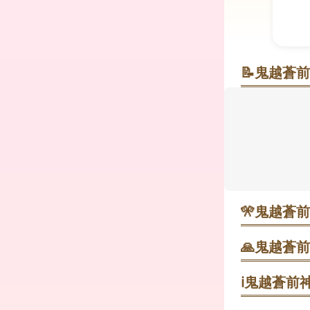
📝
鬼越蒼前
鈴の音と馬
色とりどり
かな境内で
元日と6月の
らタクシー約
で手を合わせ
🎌
鬼越蒼前
・ 1月1日
心。行事後に
🙏
鬼越蒼前
1. 参道入
と流れが整い
ℹ️
鬼越蒼前神
・ 1月10
があり、開始