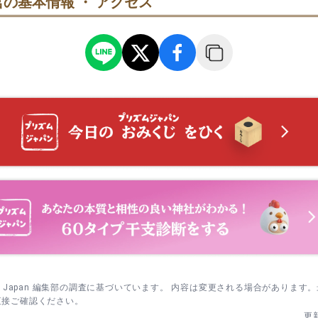
の基本情報 ・ アクセス
〜1月1日 年末年始｜大晦日は終夜開門、元日は夕方に閉門。0時前後
夜〜早朝は比較的歩きやすいことも。2日以降は通常開門に戻るた
本殿→末社の順で歩く。参拝は本殿を先に、その後に境内の末社へ
々しく新年の祈りを捧げられます。
 七五三詣｜11月中は予約制の祈祷を案内。土日昼は混雑しやすいため
受験期は午前の早い時間に本殿へ。祈った後は境内を一周して気持
直後が狙い目。本殿参拝を先に済ませ、境内の写真撮影は人の流れ
すと子どもも安心して過ごせます。
増える前に境内入り口で待ち合わせ。宵宮は開始前に、翌日の本宮
格祈願シーズン｜受験直前の参拝が増える時期。本殿前が混み合うこ
。
や平日午前なら比較的スムーズ。参拝後は境内を一周して気持ちを
短時間で立ち寄れます。
sm Japan 編集部の調査に基づいています。 内容は変更される場合があります
直接ご確認ください。
更