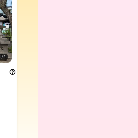
1
/
3