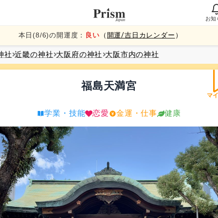
お知
本日(
8
/
6
)の開運度：
良い
（
開運/吉日カレンダー
）
神社
近畿
の神社
大阪府
の神社
大阪市内
の神社
福島天満宮
マ
学業・技能
恋愛
金運・仕事
健康