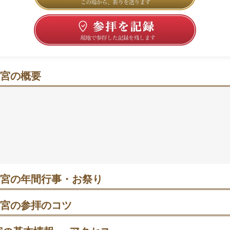
宮の概要
静けさに包まれて“学び”へ気持ちが向くまち中のオアシス
通りから一歩入ると、時間がゆっくり流れるような落ち着き
神さまと縁深く、受験期には合格祈願でにぎわうという声も
にも数えられ、学びへの一歩を後押ししてくれそう。JR新
数分で、手水→本殿→末社の順にさっと巡れるのも魅力。朝
心を整える“朝参り”も気持ちよさそうです🍀
宮の年間行事・お祭り
5日 夏祭り｜宵宮・本宮の2日間。地車や獅子舞、御神輿が巡り、夕方
から近いので公共交通がおすすめ。宵宮は開始前、本宮は午前中に
宮の参拝のコツ
いやすく、写真も落ち着いて撮れます。
あわせ、東鳥居から入り手水で清めてから本殿へ。短時間なら本殿
て巡る。