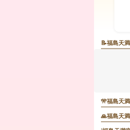
📝
福島天満
駅からすぐ、
にぎやかな
す。学問の
十五拝の札所
島から徒歩
た空気の中で
🎌
福島天満
7月24〜2
すい傾向。駅
🙏
福島天満
くと流れを追
開門の時間に
要点を押さえ