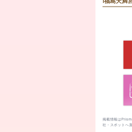
ℹ️
福島天満宮
12月31日
すい一方、深
鳥居→手水→
めに参ると清
ーズ。
11月15日
混雑しやすい
や土日の開門
ウン。
イミングに回
夕方の人出が
1〜3月 合
見をしておく
め、開門直後
間を含めても
掲載情報はPri
社・スポットへ