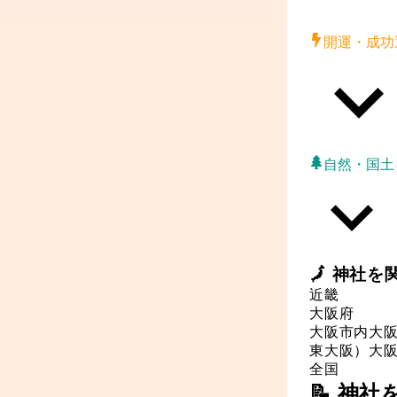
開運・成功
自然・国土
🗾
神社
を
近畿
大阪府
大阪市内
大
東大阪）
大
全国
📝 神