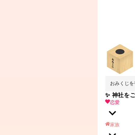
おみくじを
✨ 神社を
恋愛
家族