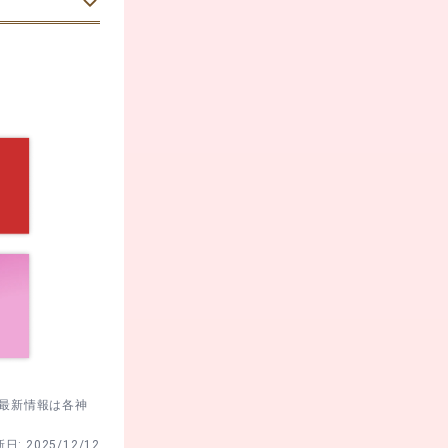
は行列になりや
め、午前の早
向かうとスム
、平日の午前
ちをクールダ
が落ち着くタ
は午前中に下
とがあるた
整え、移動時
。最新情報は各神
新日:
2025/12/12