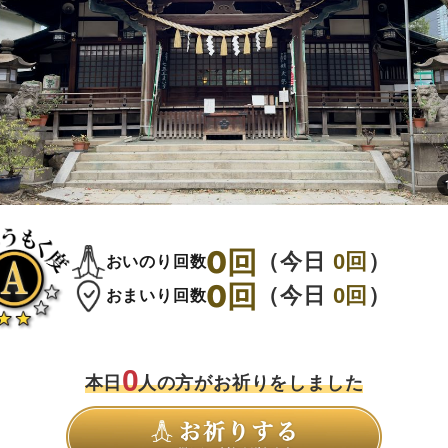
0
回
（今日
0
回
）
おいのり回数
0
回
（今日
0
回
）
おまいり回数
0
本日
人の方がお祈りをしました