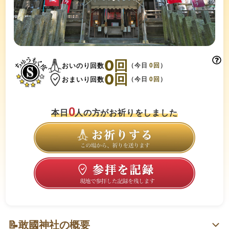
0
回
おいのり回数
（今日
0
回
）
0
回
おまいり回数
（今日
0
回
）
0
本日
人の方がお祈りをしました
📝
敢國神社の概要