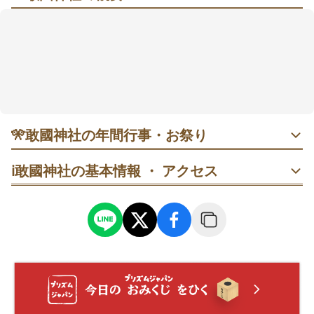
旅の前に立ち寄りたい、交通安全の願いに寄り添うお
参りスポット
長距離の運転や帰省シーズンの前に、交通安全を願っ
て足を運ぶ人がいるお参り先です。大彦命（おおひこ
のみこと）が交通安全の神として知られ、車や自転車
の無事故祈願、通勤・通学の無事、旅行安全まで幅広
い願いに寄り添ってくれそうです。拝殿前や朱塗りの
大鳥居も印象に残りやすく、参拝の節目を感じやすい
🎌
敢國神社の年間行事・お祭り
のも魅力。定番の交通安全御守とあわせて、出発前に
気持ちを整えたいときにも向いていそうです。
・年末年始やゴールデンウィークなど、帰省や旅行が増え
ℹ️
敢國神社の基本情報 ・ アクセス
る時期は、交通安全を願う参拝が特に増えやすいようで
す。名阪国道に近く、長距離運転の前に立ち寄る人がいる
点も特徴。混み合いそうな時期は、出発時刻の少し前に余
裕を持って訪れると、落ち着いて手を合わせやすそうで
す。