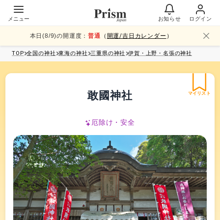
メニュー
お知らせ
ログイン
本日(
8
/
9
)の開運度：
普通
（
開運/吉日カレンダー
）
TOP
全国
の神社
東海
の神社
三重県
の神社
伊賀・上野・名張
の神社
敢國神社
マイリスト
厄除け・安全