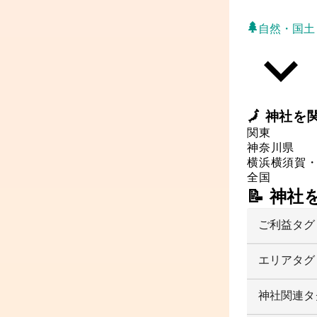
自然・国土
🗾
神社
を
関東
神奈川県
横浜
横須賀
全国
📝 神
ご利益タグ
エリアタグ
神社関連タ