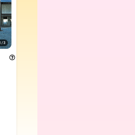
1
/
3