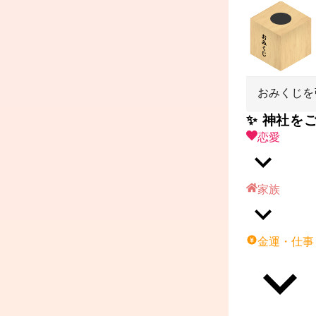
おみくじを
✨ 神社を
恋愛
家族
金運・仕事