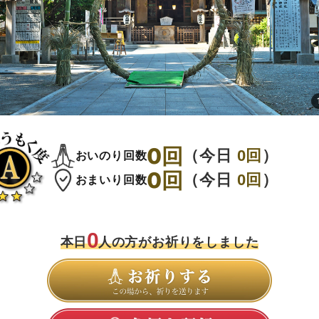
0
回
（今日
0
回
）
おいのり回数
0
回
（今日
0
回
）
おまいり回数
0
本日
人の方がお祈りをしました