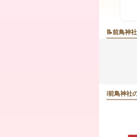
📝
前鳥神社
湘南の古社
相模川に近
す。主祭神
試験突破、
え、学業守
への気持ち
もしれませ
ℹ️
前鳥神社の