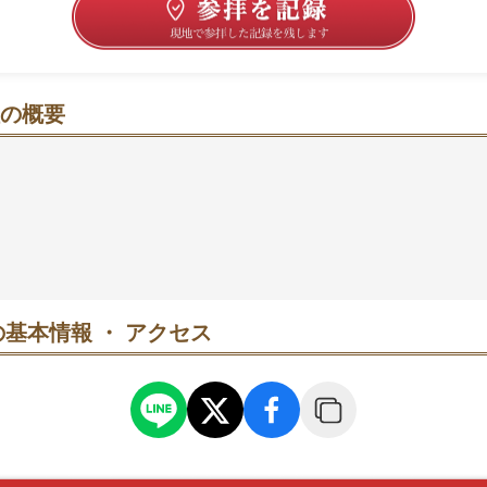
の概要
で、知識の道をそっと後押しする学びのスポット
い土地で古くから大切にされ、学問の神として長く親しまれ
の菟道稚郎子命（うじのわきいらつこのみこと）にちなみ、
学びの積み重ねを願う人が多く訪れます。受験シーズンには
や合格祈願のダルマ、奨学神社前の奉納物なども注目されて
を整えたい時や、次の一歩に弾みをつけたい時に心強く感じ
ん。
基本情報 ・ アクセス