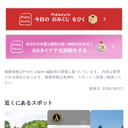
厄除祈願
3. 写真を撮るなら、朱塗りの橋と石段を順に回ると景色の
厄除祈願は、厄災除けや無病息災を願いたい時に受けられ
変化を楽しみやすいです。人が少ない時間帯なら立ち止ま
る祈祷です。本殿内で行われ、清潔な服装での参列案内が
りやすくなります。
あります。受付は要相談で、事前に確認しておくと安心で
す。
4. 晴れた日は帰り際に石段から市街地の眺めを見てみまし
ょう。足元を確かめながら、通行の妨げにならない場所で
短く楽しむのが安心です。
掲載情報はPrism Japan 編集部の調査に基づいています。 内容は変更
される場合があります。最新情報は各神社・スポットへ直接ご確認くだ
さい。
更新日:
2026/06/22
近くにあるスポット