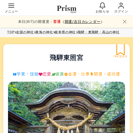
メニュー
お知らせ
ログイン
本日(
8
/
7
)の開運度：
普通
（
開運/吉日カレンダー
）
TOP
全国
の神社
東海
の神社
岐阜県
の神社
飛騨・奥飛騨・高山
の神社
飛騨東照宮
マイリスト
学業・技能
恋愛
健康
金運・仕事
開運・成功運