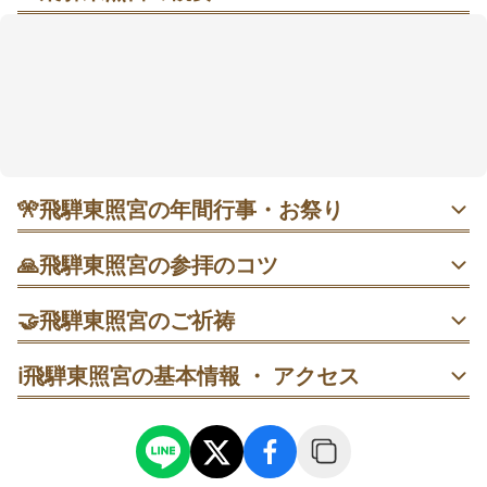
高山の静かな丘で、朱橋と長い石段が導く開運の杜
高山中心部の南、郊外の静かな丘陵にたたずみ、長い
石段と朱塗りの橋が迎えてくれる落ち着いた社です。
春の新緑や秋の紅葉に包まれ、混雑を避けてゆっくり
過ごしやすい雰囲気も魅力です。学業成就や良縁成
就、病気平癒、商売繁盛、開運招福など幅広い願いに
寄り添う場として親しまれています。朝早めに訪れて
🎌
飛騨東照宮の年間行事・お祭り
お参りを済ませたあと、石段や橋まわりの景色を眺め
ると、この場所らしい静けさをより感じられそうで
4月17日 例大祭｜毎年この日に社殿前で神事が行われ、神
す。
🙏
飛騨東照宮の参拝のコツ
楽舞の奉納も予定されています。例祭当日は人が集まりや
すいため、落ち着いて参拝したいなら開始前の早朝が向い
1. 朝早めの時間に訪れ、まず石段をゆっくり上がって拝殿
ています。春の新緑とあわせて境内の雰囲気を味わいやす
🤝
飛騨東照宮のご祈祷
前でお参りを済ませましょう。静かな雰囲気の中で落ち着
い時期です。
いて過ごしやすくなります。
初宮祈願
ℹ️
飛騨東照宮の基本情報 ・ アクセス
初宮祈願は、初宮詣での節目をていねいに迎えたい人向け
2. 参拝の所要は約10分を目安にし、先に手を合わせてから
の祈祷です。本殿内で行われ、所要は約30分ほど。受付は
橋や石段まわりを見て回りましょう。お参りと散策の区切
要相談で、時期によっては予約が必要な場合があります。
りがつけやすいです。