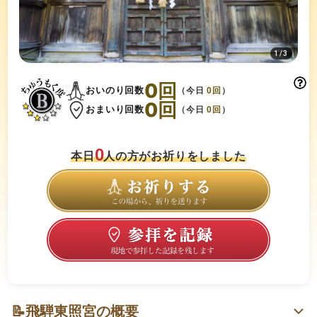
1
/
3
0
回
おいのり回数
（今日
0
回
）
0
回
おまいり回数
（今日
0
回
）
0
本日
人の方がお祈りをしました
📝
飛騨東照宮の概要