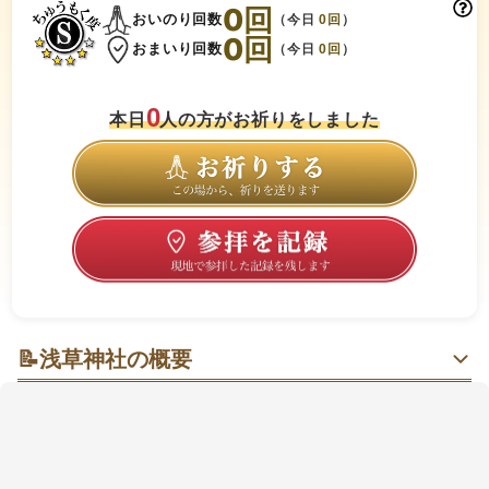
0
回
おいのり回数
（今日
0
回
）
0
回
おまいり回数
（今日
0
回
）
0
本日
人の方がお祈りをしました
📝
浅草神社の概要
江戸の彩りと静けさに包まれる、鳳凰（ほうおう）が
見守る朝参り
浅草寺本堂の北側に寄り添う境内へ、仲見世の先で大
きな鳥居が迎えてくれます。朱が映える江戸期の社殿