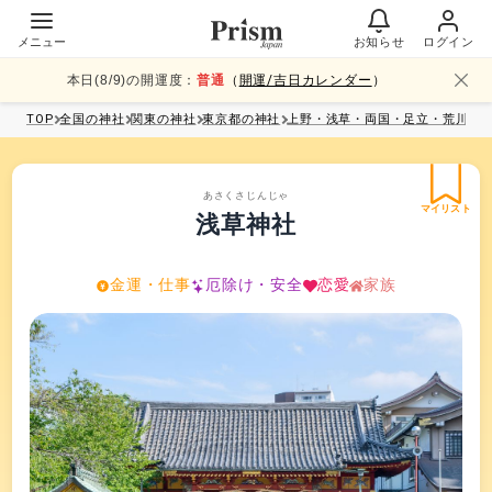
メニュー
お知らせ
ログイン
本日(
8
/
9
)の開運度：
普通
（
開運/吉日カレンダー
）
TOP
全国
の神社
関東
の神社
東京都
の神社
上野・浅草・両国・足立・荒川
の
あさくさじんじゃ
マイリスト
浅草神社
金運・仕事
厄除け・安全
恋愛
家族