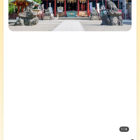
1
/
4