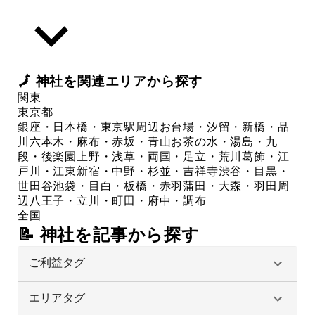
🗾
神社
を関連エリアから探す
関東
東京都
銀座・日本橋・東京駅周辺
お台場・汐留・新橋・品
川
六本木・麻布・赤坂・青山
お茶の水・湯島・九
段・後楽園
上野・浅草・両国・足立・荒川
葛飾・江
戸川・江東
新宿・中野・杉並・吉祥寺
渋谷・目黒・
世田谷
池袋・目白・板橋・赤羽
蒲田・大森・羽田周
辺
八王子・立川・町田・府中・調布
全国
📝 神社を記事から探す
ご利益タグ
エリアタグ