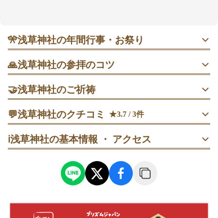
は国の重要文化財で、鳳凰の意匠を眺めていると気持
ちが整ってくるかも。良縁や商売繁盛、厄除けなどの
願いにそっと寄り添う場所として知られ、平日朝は静
かに参拝できます。御朱印や多彩なおみくじも用意が
🎌
浅草神社の年間行事・お祭り
あり、駅から徒歩約7分と回りやすいのも嬉しいです。
1月19〜20日 浅草廿日戎｜商売繁盛で知られる恵比寿の縁
🙏
浅草神社の参拝のコツ
日。御神影札や福笹などの縁起物授与があり、9:00〜17:00
の2日間で境内がにぎわいます。商売や一年の安全を願う人
1. 朝一番（午前中）に本殿で参拝し、境内の静けさを味わ
に向いた新年の行事です。
🤝
浅草神社のご祈祷
う。
厄除祈祷
💬
5月第3金〜日 三社祭｜浅草神社の例大祭。初日は13:00か
浅草神社のクチコミ
★3.7 / 3件
2. 平日の午前中を狙って境内へ。浅草寺より落ち着いて拝
厄除祈祷。厄年や災いを遠ざけたい時に社殿で行うご祈祷
ら大行列が進み、最終日まで町内を神輿が渡御します。期
めます。
30代
男性
うーまろ
です。所要約15分、受付は平日9:00〜16:00・土日祝
間中は浅草全体が活気づき人出多数。見学は早めの到着や
ℹ️
浅草神社の基本情報 ・ アクセス
9:00〜16:30。節分前後は混み合うため予約推奨と案内され
人の流れを読んだ移動がおすすめ。
訪問日：
2025/02/08
ています。
浅草寺と併設している神社です。

3. 三社祭の時期は朝夕を避け、土日昼過ぎや雨天時に訪れ
こじんまりとしていますが、観光客の多さにも関わらず境内
ると比較的スムーズ。
7月1〜7日 夏詣｜上半期の感謝と下半期の無事を祈る行
は綺麗に管理されており、夜はライトアップも綺麗でした。
事。午前中は比較的落ち着いて参拝でき、境内の清々しさ
商売繁盛祈祷
を感じやすい時期です。御朱印やおみくじとあわせて、ゆ
商売繁盛祈祷。事業や経済活動の繁栄を願うご祈祷で、所
4. 参拝を済ませてから、拝殿前の狛犬や御神木にそっと触
ったり過ごす朝時間が狙い目です。
要約15分。受付は平日9:00〜16:00・土日祝9:00〜16:30、
れて一礼する。
社殿にて執行されます。