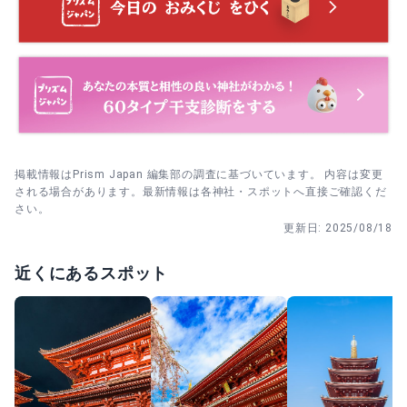
交通安全祈祷
交通安全祈祷。日々の移動や車の安全を願うご祈祷です。
所要約15分、受付は平日9:00〜16:00・土日祝9:00〜
16:30。
60代
男性
風来坊
安産祈願
安産祈願。母子の健やかさと無事の出産を願うご祈祷で、
所要約15分。受付は平日9:00〜16:00・土日祝9:00〜
掲載情報はPrism Japan 編集部の調査に基づいています。 内容は変更
16:30、社殿にて。
される場合があります。最新情報は各神社・スポットへ直接ご確認くだ
もっとみる
さい。
更新日:
2025/08/18
近くにあるスポット