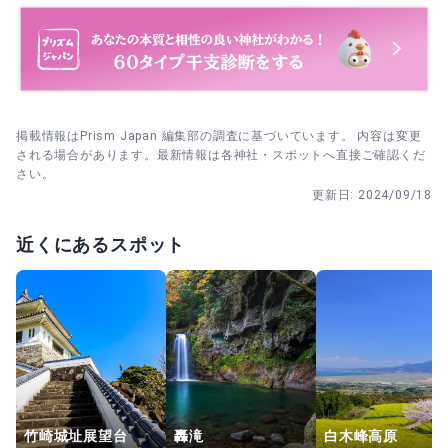
掲載情報はPrism Japan 編集部の調査に基づいています。 内容は変更
される場合があります。最新情報は各神社・スポットへ直接ご確認くだ
さい。
更新日:
2024/09/18
近くにあるスポット
竹崎城址展望台
轟滝
白木峰高原