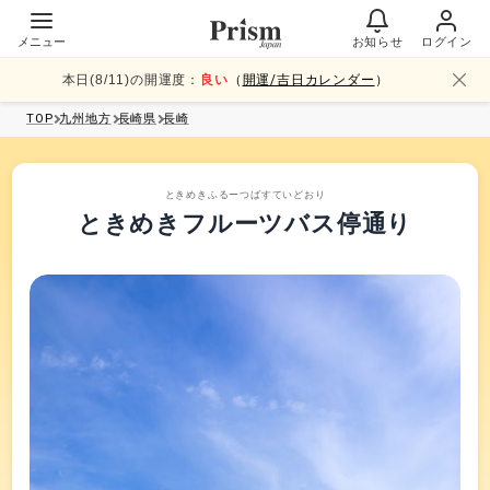
メニュー
お知らせ
ログイン
本日(
8
/
11
)の開運度：
良い
（
開運/吉日カレンダー
）
TOP
九州
地方
長崎県
長崎
ときめきふるーつばすていどおり
ときめきフルーツバス停通り