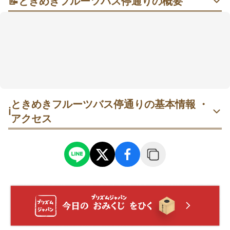
📝
ときめきフルーツバス停通りの概要
可愛いフルーツ型バス停で自然と写真撮影を楽しも
う！
ときめきフルーツバス停通りは、長崎県諫早(いさはや)
市にあるバス停の通りのことです。
イチゴやメロン、トマトなど、地元産のフルーツの形
を模したバス停があり、その可愛さから多くの人が訪
れています。
バス停の背後には山や海などが広がり、自然とともに
ときめきフルーツバス停通りの基本情報 ・
ℹ️
ユニークで可愛らしい写真を撮ることができます。
アクセス