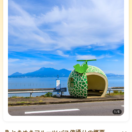
1
/
5