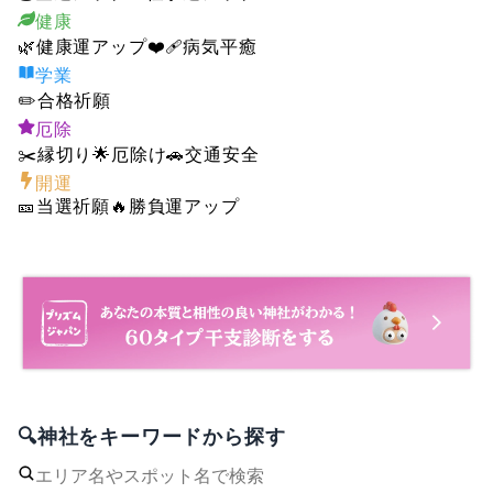
健康
🌿
健康運アップ
❤️‍🩹
病気平癒
学業
✏️
合格祈願
厄除
✂️
縁切り
🌟
厄除け
🚗
交通安全
開運
🎫
当選祈願
🔥
勝負運アップ
🔍神社をキーワードから探す