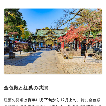
金色殿と紅葉の共演
紅葉の見頃は
例年11月下旬から12月上旬
。特に金色殿