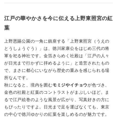
江戸の華やかさを今に伝える上野東照宮の紅
葉
上野恩賜公園の一角に鎮座する「上野東照宮（うえの
とうしょうぐう）」は、徳川家康公をはじめ三代の将
軍を祀る神社です。金箔きらめく社殿は「江戸の人々
が日光まで行かずに拝めるように」と造営されたもの
で、まさに都心にいながら歴史の重みを感じられる場
所なんです。
秋になると、境内を囲む
モミジやイチョウ
が色づき、
金色の社殿と紅葉のコントラストがまぶしいほど。ま
るで江戸絵巻のような風景が広がり、写真好きの方に
もぴったりですよ。日光まで足を運ばなくても、東京
の中心で徳川ゆかりの紅葉を楽しめるのが魅力です。