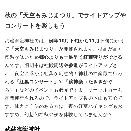
秋の「天空もみじまつり」でライトアップや
コンサートを楽しもう
武蔵御嶽神社では、
例年10月下旬から11月下旬
にかけ
て
「天空もみじまつり」
が開催されます。標高が高く
気温が低いため
都心よりも一足早く紅葉狩りができる
んです。期間中は
社殿周辺や参道がライトアップ
さ
れ、夜空に浮かぶ紅葉が幻想的！神社の神楽殿で行わ
れる
「紅葉コンサート」
や
「薪神楽（たきぎかぐ
ら）」
などのイベントも必見ですよ。ケーブルカーも
夜間運行されるので、ライトアップ後の下山も安心で
す。体力に自信のある方は、夜の紅葉ハイキングもお
すすめ。幻想的な秋の夜を体験してみませんか？
武蔵御嶽神社