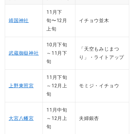
11月下
靖国神社
旬〜12月
イチョウ並木
上旬
10月下旬
「天空もみじまつ
武蔵御嶽神社
～11月下
り」・ライトアップ
旬
11月下旬
上野東照宮
～12月上
モミジ・イチョウ
旬
11月中旬
大宮八幡宮
～12月上
夫婦銀杏
旬