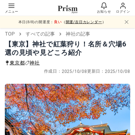
メニュー
お知らせ
ログイン
本日(
8
/
8
)の開運度：
良い
（
開運/吉日カレンダー
）
TOP
すべての記事
神社の記事
【東京】神社で紅葉狩り！名所＆穴場6
選の見頃や見どころ紹介
東京都
神社
作成日：
更新日：
2025/10/08
2025/10/08