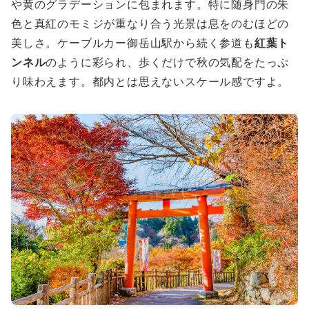
や黄のグラデーションに包まれます。特に随身門の朱
色と真紅のモミジが重なり合う光景は息をのむほどの
美しさ。ケーブルカー御岳山駅から続く参道も
紅葉ト
ンネル
のように彩られ、歩くだけで秋の気配をたっぷ
り味わえます。都内とは思えないスケール感ですよ。