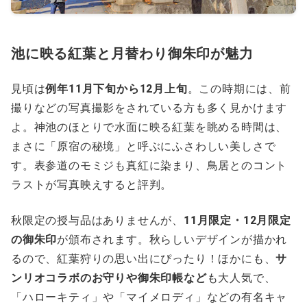
池に映る紅葉と月替わり御朱印が魅力
見頃は
例年11月下旬から12月上旬
。この時期には、前
撮りなどの写真撮影をされている方も多く見かけます
よ。神池のほとりで水面に映る紅葉を眺める時間は、
まさに「原宿の秘境」と呼ぶにふさわしい美しさで
す。表参道のモミジも真紅に染まり、鳥居とのコント
ラストが写真映えすると評判。
秋限定の授与品はありませんが、
11月限定・12月限定
の御朱印
が頒布されます。秋らしいデザインが描かれ
るので、紅葉狩りの思い出にぴったり！ほかにも、
サ
ンリオコラボのお守りや御朱印帳など
も大人気で、
「ハローキティ」や「マイメロディ」などの有名キャ