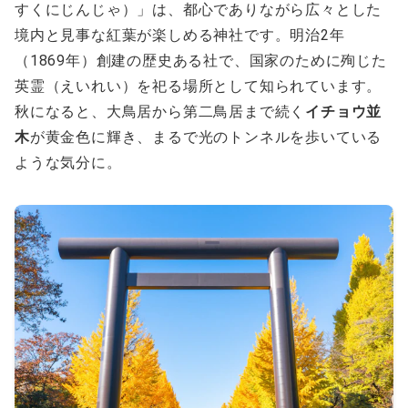
すくにじんじゃ）」は、都心でありながら広々とした
境内と見事な紅葉が楽しめる神社です。明治2年
（1869年）創建の歴史ある社で、国家のために殉じた
英霊（えいれい）を祀る場所として知られています。
秋になると、大鳥居から第二鳥居まで続く
イチョウ並
木
が黄金色に輝き、まるで光のトンネルを歩いている
ような気分に。