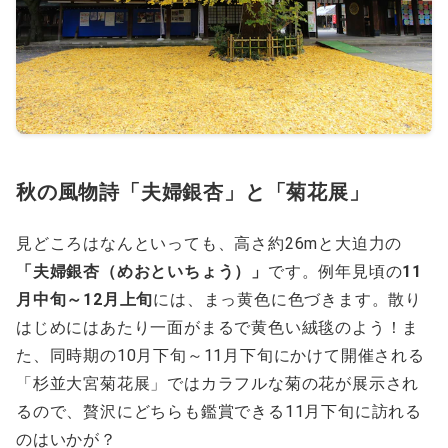
秋の風物詩「夫婦銀杏」と「菊花展」
見どころはなんといっても、高さ約26mと大迫力の
「夫婦銀杏（めおといちょう）」
です。例年見頃の
11
月中旬～12月上旬
には、まっ黄色に色づきます。散り
はじめにはあたり一面がまるで黄色い絨毯のよう！ま
た、同時期の10月下旬～11月下旬にかけて開催される
「杉並大宮菊花展」ではカラフルな菊の花が展示され
るので、贅沢にどちらも鑑賞できる11月下旬に訪れる
のはいかが？