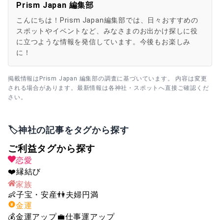
Prism Japan 編集部
こんにちは！Prism Japan編集部では、日々おすすめの
スポットやイベントなど、みなさまのお出かけ探しに役
に立つような情報を発信しています。今後もお楽しみ
に！
掲載情報はPrism Japan 編集部の調査に基づいています。 内容は変更
される場合があります。最新情報は各神社・スポットへ直接ご確認くだ
さい。
🏷️神社の記事をタグから探す
ご利益タグから探す
恋愛
❤️
縁結び
家族
👶
子宝・安産
👫
夫婦円満
金運
💰
金運アップ
💼
仕事運アップ