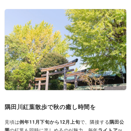
隅田川紅葉散歩で秋の癒し時間を
見頃は
例年11月下旬から12月上旬
で、隣接する
隅田公
園
の紅葉も同時に楽しめるのが魅力。毎年
ライトアッ