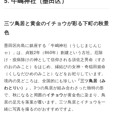
5. 牛嶋神社（墨田区）
三ツ鳥居と黄金のイチョウが彩る下町の秋景
色
墨田区向島に鎮座する「牛嶋神社（うしじまじんじ
ゃ）」は、貞観2年（860年）創建という古社。厄除
け・疫病除けの神として信仰される須佐之男命（すさ
のおのみこと）をはじめ、縁結びの女神・奇稲田姫命
（くしなだひめのみこと）などをお祀りしています。
境内の見どころは、全国的にも珍しい
「三ツ鳥居（み
わとりい）」
。3つの鳥居が組み合わさった独特の形
で、秋になると周囲の
イチョウ
が黄金色に染まり、鳥
居の足元を落葉が覆います。三ツ鳥居とイチョウを一
緒に写真を撮るのがおすすめですよ。