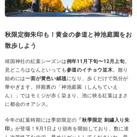
秋限定御朱印も！黄金の参道と神池庭園をお
散歩しよう
靖国神社の紅葉シーズンは
例年11月下旬〜12月上旬
。
見どころはなんといっても
参道のイチョウ並木
。散り
始めには
一面が黄色い絨毯
になり、歩くだけで気分が
華やぎます。拝殿裏の「神池庭園（しんちていえ
ん）」ではモミジが赤く染まり、池に映る紅葉はまさ
に都会のオアシス。
今年の紅葉時期には季節限定の
「秋季限定 刺繍入り朱
印」
が登場！9月1日より頒布を開始しており、数に達