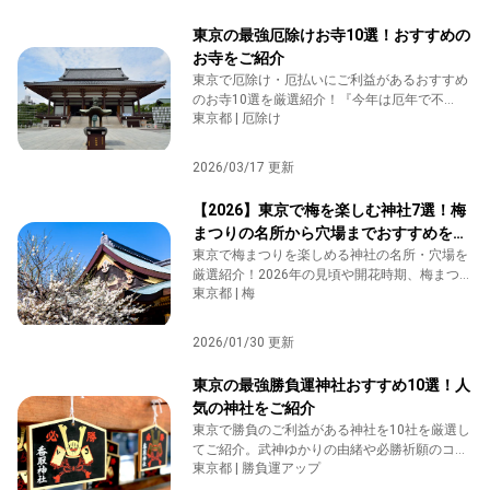
東京の最強厄除けお寺10選！おすすめの
お寺をご紹介
東京で厄除け・厄払いにご利益があるおすすめ
のお寺10選を厳選紹介！『今年は厄年で不
東京都 | 厄除け
安…』『災難を断ち切りたい』という方へ、歴
史や祈祷のポイントとともにわかりやすく解説
します。不運を断ち切り、前向きな日々を取り
2026/03/17 更新
戻したい方におすすめの保存版記事です。
【2026】東京で梅を楽しむ神社7選！梅
まつりの名所から穴場までおすすめを紹
介
東京で梅まつりを楽しめる神社の名所・穴場を
厳選紹介！2026年の見頃や開花時期、梅まつり
東京都 | 梅
情報とあわせて、参拝でご利益もいただけるお
すすめ神社をわかりやすく解説します。
2026/01/30 更新
東京の最強勝負運神社おすすめ10選！人
気の神社をご紹介
東京で勝負のご利益がある神社を10社を厳選し
てご紹介。武神ゆかりの由緒や必勝祈願のコ
東京都 | 勝負運アップ
ツ、勝守(かちまもり)の活用、試合・商談・試
験に向けた心構えまで丁寧に解説します。