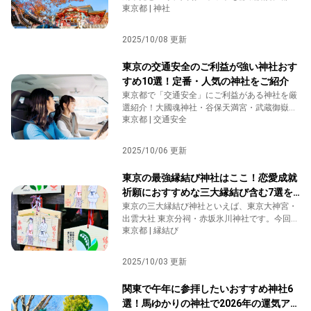
東京都 | 神社
から郊外まで、心癒される紅葉名所を巡る秋の
神社さんぽを楽しみましょう。
2025/10/08 更新
東京の交通安全のご利益が強い神社おす
すめ10選！定番・人気の神社をご紹介
東京都で「交通安全」にご利益がある神社を厳
選紹介！大國魂神社・谷保天満宮・武蔵御嶽神
東京都 | 交通安全
社など、運転に不安がある方も安心して参拝で
きる交通安全祈願におすすめの神社10選をわか
りやすくご紹介します。
2025/10/06 更新
東京の最強縁結び神社はここ！恋愛成就
祈願におすすめな三大縁結び含む7選を
ご紹介
東京の三大縁結び神社といえば、東京大神宮・
出雲大社 東京分祠・赤坂氷川神社です。今回は
東京都 | 縁結び
この3社以外にも定評・人気のある縁結び神社
をご紹介します。
2025/10/03 更新
関東で午年に参拝したいおすすめ神社6
選！馬ゆかりの神社で2026年の運気アッ