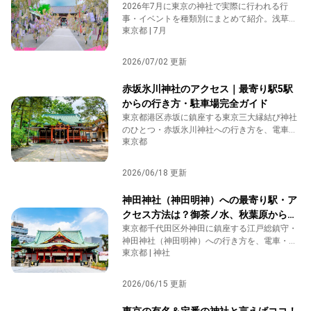
りを神社で体験しよう
2026年7月に東京の神社で実際に行われる行
事・イベントを種類別にまとめて紹介。浅草神
東京都 | 7月
社の夏詣、東京大神宮の七夕祈願祭、靖国神社
のみたままつり、大國魂神社のすもも祭など、
境内で体験できる行事のみを厳選。お参りのき
2026/07/02 更新
っかけにどうぞ。
赤坂氷川神社のアクセス｜最寄り駅5駅
からの行き方・駐車場完全ガイド
東京都港区赤坂に鎮座する東京三大縁結び神社
のひとつ・赤坂氷川神社への行き方を、電車・
東京都
徒歩・タクシー・車の 4 パターンで詳しくご案
内します。赤坂駅・六本木駅・溜池山王駅など
最寄り駅 5 駅からの徒歩ルートと駐車場・参拝
2026/06/18 更新
時間も網羅しているので、参拝の参考にしてく
ださい。
神田神社（神田明神）への最寄り駅・ア
クセス方法は？御茶ノ水、秋葉原からの
行き方やご利益をご紹介
東京都千代田区外神田に鎮座する江戸総鎮守・
神田神社（神田明神）への行き方を、電車・徒
東京都 | 神社
歩・タクシー・車の4パターンで詳しくご案内
します。御茶ノ水・末広町・秋葉原から徒歩
5〜7分の最寄り駅と駐車場・参拝時間も網羅し
2026/06/15 更新
ているので、参拝の参考にしてください。