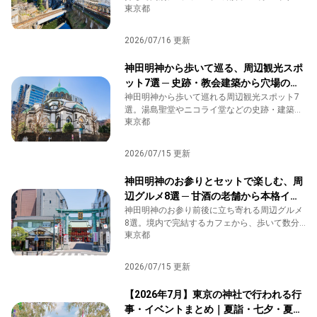
東京都
から神社仏閣めぐり、半日満喫コースまで選べ
ます。
2026/07/16 更新
神田明神から歩いて巡る、周辺観光スポ
ット7選 ─ 史跡・教会建築から穴場の開
運神社まで
神田明神から歩いて巡れる周辺観光スポット7
選。湯島聖堂やニコライ堂などの史跡・建築か
東京都
ら秋葉原まで、テーマ別にご紹介します。
2026/07/15 更新
神田明神のお参りとセットで楽しむ、周
辺グルメ8選 ─ 甘酒の老舗から本格イタ
リアンまで
神田明神のお参り前後に立ち寄れる周辺グルメ
8選。境内で完結するカフェから、歩いて数分
東京都
の名店、少し足を伸ばした穴場まで、シーンに
合わせてご紹介します。
2026/07/15 更新
【2026年7月】東京の神社で行われる行
事・イベントまとめ｜夏詣・七夕・夏祭