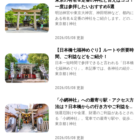
東京の有名＆定番の神社と言えばココ！
一度は参拝したいおすすめ5選
明治神宮や東京大神宮、神田明神など、都内に
ある有名＆定番の神社をご紹介します。どの神
東京都 | 神社
社も歴史深く、ご利益も様々で訪れる価値があ
ります。ぜひ参拝して良い1年を過ごしてくだ
さいね。
2026/05/08 更新
【日本橋七福神めぐり】ルートや所要時
間、ご利益などをご紹介！
日本一短時間で参拝できると言われる「日本橋
七福神めぐり」。本記事では、各神社の紹介や
東京都 | 神社
ご利益、最寄り駅、ルート、所要時間などにつ
いてご紹介します。ぜひ参拝の参考にしてくだ
さいね。
2026/05/08 更新
「小網神社」への最寄り駅・アクセス方
法は？日本橋からの行き方やご利益をご
紹介
強運厄除けや金運、財運のご利益があるとされ
る「小網神社」。電車での最寄り駅や、徒歩・
東京都 | 神社
車でのアクセス方法、所要時間についてご紹介
します。
2026/05/08 更新