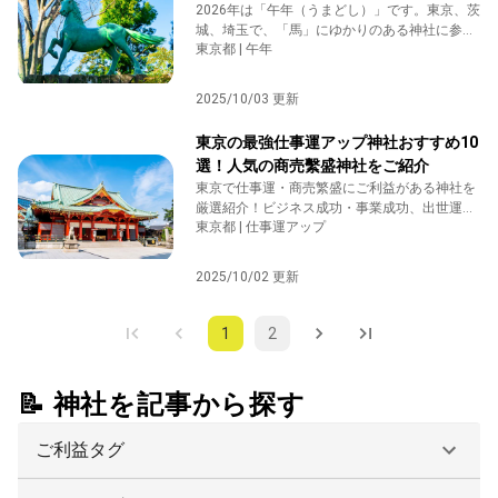
プ
2026年は「午年（うまどし）」です。東京、茨
城、埼玉で、「馬」にゆかりのある神社に参拝
東京都 | 午年
してみませんか。初詣にもおすすめ！勝負運や
開運、金運などのご利益があるかもしれませ
ん。
2025/10/03 更新
東京の最強仕事運アップ神社おすすめ10
選！人気の商売繫盛神社をご紹介
東京で仕事運・商売繁盛にご利益がある神社を
厳選紹介！ビジネス成功・事業成功、出世運ア
東京都 | 仕事運アップ
ップを願う方に人気の神社8社を、特徴や由
緒、参拝のコツとともにわかりやすく解説しま
す。新しい挑戦や転機を迎える方におすすめの
2025/10/02 更新
記事です。
1
2
📝 神社を記事から探す
ご利益タグ