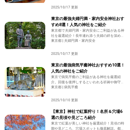
2025/10/17 更新
東京の最強夫婦円満・家内安全神社おす
すめ8選！人気の神社をご紹介
東京都で夫婦円満・家内安全にご利益がある神
社を厳選紹介！長年連れ添う夫婦の絆を深めた
東京都 | 夫婦円満・家内安全
い方や、家庭の平穏を願う方におすすめ。由緒
や参拝のポイントをわかりやすく解説します。
2025/10/17 更新
東京の最強病気平癒神社おすすめ10選！
人気の神社をご紹介
東京で病気平癒のご利益がある神社を厳選紹
介。回復を後押しするといわれる祈祷や御守の
東京都 | 病気平癒
ポイント、参拝の小さなコツをやさしく解説
し、心を整えたい人に注目の１０社をご案内し
ます。
2025/10/10 更新
【東京】神社で紅葉狩り！名所＆穴場6
選の見頃や見どころ紹介
東京で紅葉が美しい神社を厳選紹介！見頃の時
期や見どころ、穴場スポットも徹底解説。都心