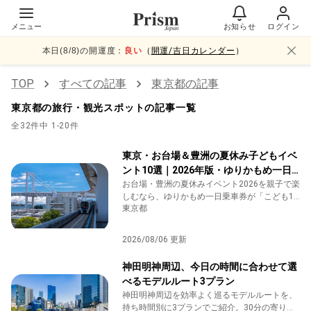
メニュー
お知らせ
ログイン
本日(
8
/
8
)の開運度：
良い
（
開運/吉日カレンダー
）
TOP
すべての記事
東京都
の記事
東京都
の旅行・観光スポットの記事一覧
全32件中 1-20件
東京・お台場＆豊洲の夏休み子どもイベ
ント10選｜2026年版・ゆりかもめ一日
乗車券で回る親子モデルコース
お台場・豊洲の夏休みイベント2026を親子で楽
しむなら、ゆりかもめ一日乗車券が「こども10
東京都
円」になる今がチャンス。子供と1日遊べるイ
ベント＆スポット10選とモデルコース、お得に
回る3つの鉄則をまとめました（2026年9月30
2026/08/06 更新
日まで）。
神田明神周辺、今日の時間に合わせて選
べるモデルルート3プラン
神田明神周辺を効率よく巡るモデルルートを、
持ち時間別に3プランでご紹介。30分の寄り道