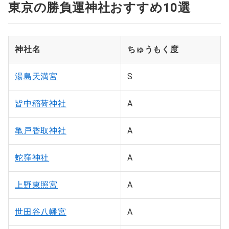
東京の勝負運神社おすすめ10選
神社名
ちゅうもく度
湯島天満宮
S
皆中稲荷神社
A
亀戸香取神社
A
蛇窪神社
A
上野東照宮
A
世田谷八幡宮
A