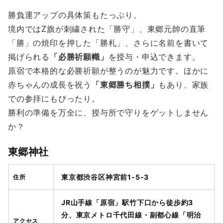
勝負運アップの具体策もたっぷり。
境内ではZ旗が刺繍された「勝守」、東郷元帥の直筆
「勝」の焼印を押した「勝札」、さらに名前を書いて
掲げられる
「必勝祈願幟」
を授与・申込できます。
原宿で本格的な必勝祈願が整うのが魅力です。ほかに
赤ちゃんの成長を祝う
「東郷勝ち相撲」
もあり、家族
での参拝にもぴったり。
勝利の準備を万全に、授与所で守りをゲットしません
か？
東郷神社
東京都渋谷区神宮前1-5-3
住所
JR山手線「原宿」駅竹下口から徒歩約3
分、東京メトロ千代田線・副都心線「明治
アクセス