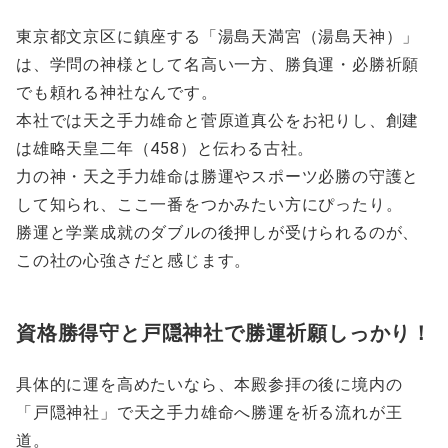
東京都文京区に鎮座する「湯島天満宮（湯島天神）」
は、学問の神様として名高い一方、勝負運・必勝祈願
でも頼れる神社なんです。
本社では天之手力雄命と菅原道真公をお祀りし、創建
は雄略天皇二年（458）と伝わる古社。
力の神・天之手力雄命は勝運やスポーツ必勝の守護と
して知られ、ここ一番をつかみたい方にぴったり。
勝運と学業成就のダブルの後押しが受けられるのが、
この社の心強さだと感じます。
資格勝得守と戸隠神社で勝運祈願しっかり！
具体的に運を高めたいなら、本殿参拝の後に境内の
「戸隠神社」で天之手力雄命へ勝運を祈る流れが王
道。