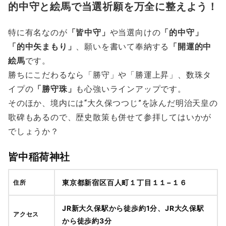
的中守と絵馬で当選祈願を万全に整えよう！
特に有名なのが
「皆中守」
や当選向けの
「的中守」
「的中矢まもり」
、願いを書いて奉納する
「開運的中
絵馬
です。
勝ちにこだわるなら「勝守」や「勝運上昇」、数珠タ
イプの
「勝守珠」
も心強いラインアップです。
そのほか、境内には“大久保つつじ”を詠んだ明治天皇の
歌碑もあるので、歴史散策も併せて参拝してはいかが
でしょうか？
皆中稲荷神社
東京都新宿区百人町１丁目１１−１６
住所
JR新大久保駅から徒歩約1分、JR大久保駅
アクセス
から徒歩約3分