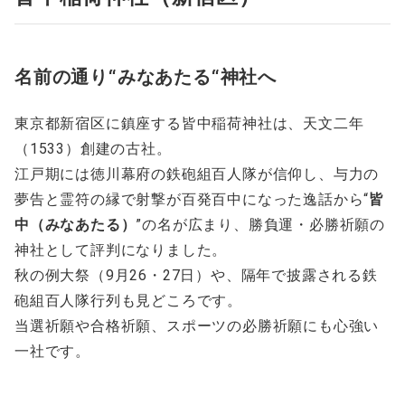
名前の通り“みなあたる“
神社へ
東京都新宿区に鎮座する皆中稲荷神社は、天文二年
（1533）創建の古社。
江戸期には徳川幕府の鉄砲組百人隊が信仰し、与力の
夢告と霊符の縁で射撃が百発百中になった逸話から“
皆
中（みなあたる）
”の名が広まり、勝負運・必勝祈願の
神社として評判になりました。
秋の例大祭（9月26・27日）や、隔年で披露される鉄
砲組百人隊行列も見どころです。
当選祈願や合格祈願、スポーツの必勝祈願にも心強い
一社です。