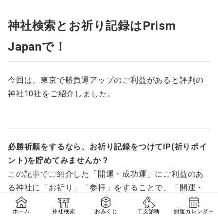
神社検索とお祈り記録はPrism
Japanで！
今回は、東京で勝負運アップのご利益があると評判の
神社10社をご紹介しました。
必勝祈願をするなら、お祈り記録をつけてIP(祈りポイ
ント)を貯めてみませんか？
この記事でご紹介した「開運・成功運」にご利益のあ
る神社に「お祈り」「参拝」をすることで、「開運・
成功運」のIPが積み重なっていきます。きっと、「こ
ホーム
神社検索
おみくじ
干支診断
開運カレンダー
れだけ必勝祈願をして気持ちを整えたから本番も大丈