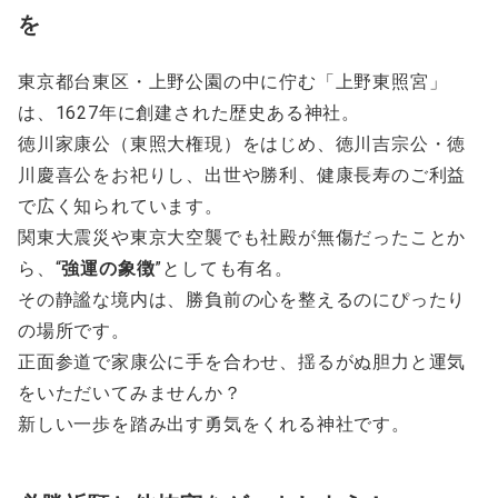
を
東京都台東区・上野公園の中に佇む「上野東照宮」
は、1627年に創建された歴史ある神社。
徳川家康公（東照大権現）をはじめ、徳川吉宗公・徳
川慶喜公をお祀りし、出世や勝利、健康長寿のご利益
で広く知られています。
関東大震災や東京大空襲でも社殿が無傷だったことか
ら、“
強運の象徴
”としても有名。
その静謐な境内は、勝負前の心を整えるのにぴったり
の場所です。
正面参道で家康公に手を合わせ、揺るがぬ胆力と運気
をいただいてみませんか？
新しい一歩を踏み出す勇気をくれる神社です。