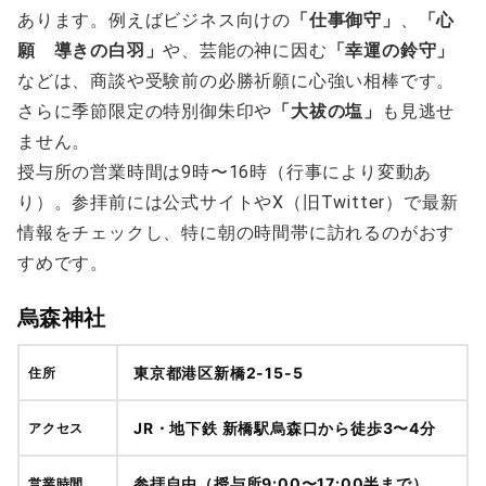
あります。例えばビジネス向けの
「仕事御守」
、
「心
願 導きの白羽」
や、芸能の神に因む
「幸運の鈴守」
などは、商談や受験前の必勝祈願に心強い相棒です。
さらに季節限定の特別御朱印や
「大祓の塩」
も見逃せ
ません。
授与所の営業時間は9時〜16時（行事により変動あ
り）。参拝前には公式サイトやX（旧Twitter）で最新
情報をチェックし、特に朝の時間帯に訪れるのがおす
すめです。
烏森神社
東京都港区新橋2-15-5
住所
JR・地下鉄 新橋駅烏森口から徒歩3〜4分
アクセス
参拝自由（授与所9:00〜17:00半まで）
営業時間