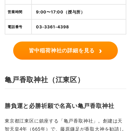
9:00〜17:00（授与所）
営業時間
03-3361-4398
電話番号
›
皆中稲荷神社の詳細を見る
亀戸香取神社
（
江東区
）
勝負運と必勝祈願で名高い亀戸香取神社
東京都江東区に鎮座する「亀戸香取神社」。創建は天
智天皇4年（665年）で、藤原鎌足が香取大神を勧請し