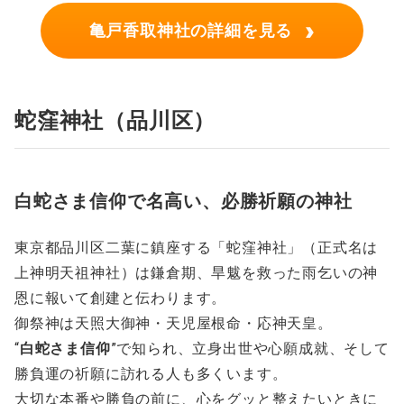
›
亀戸香取神社の詳細を見る
蛇窪神社
（
品川区
）
白蛇さま信仰で名高い、必勝祈願の神社
東京都品川区二葉に鎮座する「蛇窪神社」（正式名は
上神明天祖神社）は鎌倉期、旱魃を救った雨乞いの神
恩に報いて創建と伝わります。
御祭神は天照大御神・天児屋根命・応神天皇。
“
白蛇さま信仰
”で知られ、立身出世や心願成就、そして
勝負運の祈願に訪れる人も多くいます。
大切な本番や勝負の前に、心をグッと整えたいときに