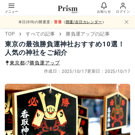
メニュー
お知らせ
ログイン
本日(
8
/
9
)の開運度：
普通
（
開運/吉日カレンダー
）
TOP
すべての記事
勝負運アップの記事
東京の最強勝負運神社おすすめ10選！
人気の神社をご紹介
東京都
勝負運アップ
作成日：
更新日：
2025/10/17
2025/10/17