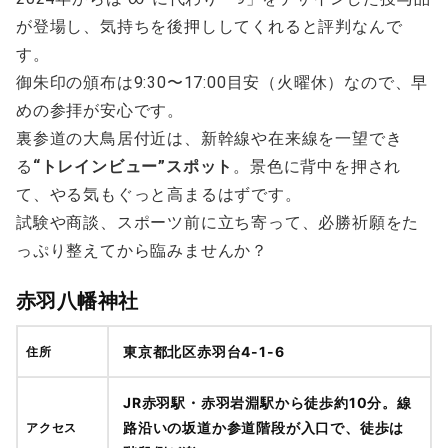
が登場し、気持ちを後押ししてくれると評判なんで
す。
御朱印の頒布は9:30〜17:00目安（火曜休）なので、早
めの参拝が安心です。
裏参道の大鳥居付近は、新幹線や在来線を一望でき
る
“トレインビュー”スポット
。景色に背中を押され
て、やる気もぐっと高まるはずです。
試験や商談、スポーツ前に立ち寄って、必勝祈願をた
っぷり整えてから臨みませんか？
赤羽八幡神社
東京都北区赤羽台4-1-6
住所
JR赤羽駅・赤羽岩淵駅から徒歩約10分。線
路沿いの坂道か参道階段が入口で、徒歩は
アクセス