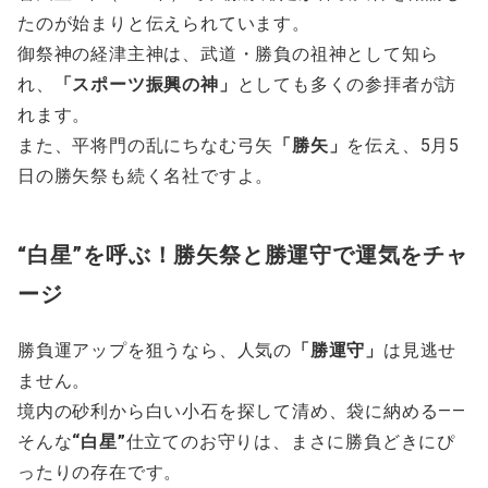
たのが始まりと伝えられています。
御祭神の経津主神は、武道・勝負の祖神として知ら
れ、
「スポーツ振興の神」
としても多くの参拝者が訪
れます。
また、平将門の乱にちなむ弓矢
「勝矢」
を伝え、5月5
日の勝矢祭も続く名社ですよ。
“白星”を呼ぶ！勝矢祭と勝運守で運気をチャ
ージ
勝負運アップを狙うなら、人気の
「勝運守」
は見逃せ
ません。
境内の砂利から白い小石を探して清め、袋に納める――
そんな
“白星”
仕立てのお守りは、まさに勝負どきにぴ
ったりの存在です。