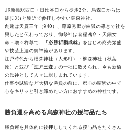
JR新橋駅西口・日比谷口から徒歩2分、烏森口からは
徒歩3分と駅近で参拝しやすい烏森神社。
創建は天慶三年（940）、藤原秀郷が白狐の導きで社を
興したと伝わっており、御祭神は倉稲魂命・天鈿女
命・瓊々杵尊で、
「必勝祈願成就」
をはじめ商売繁盛
や技芸上達の御神徳があります。
江戸時代から椙森神社（人形町）・柳森神社（秋葉
原）と並び
「江戸三森」
の一社に数えられ、今も新橋
の氏神として人々に親しまれています。
仕事や試験など大切な勝負の前に、都心の喧騒の中で
心をキリッと引き締めたい方におすすめの神社です。
勝負運を高める烏森神社の授与品たち
勝負運を具体的に後押ししてくれる授与品もたくさん