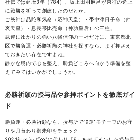
社伝では延暦3年（784）、坂上田村麻呂が東征の途上
に戦勝を祈って創建したのだとか。
ご祭神は品陀和気命（応神天皇）・帯中津日子命（仲
哀天皇）・息長帯比売命（神功皇后）の三柱。
武運にゆかりの強い八幡信仰の一社だけに、東京都北
区で勝負運・必勝祈願の神社を探すなら、まず押さえ
ておきたい存在ですよね。
静かな境内で心を整え、勝負どころへ向かう準備を整
えてみてはいかがでしょうか。
必勝祈願の授与品や参拝ポイントを徹底ガイ
ド
勝負運・必勝祈願なら、授与所で“9運”モチーフのお守
りや月替わり御朱印をチェック。
2024年からは“∞”に代わり「9」をデザインした授与品