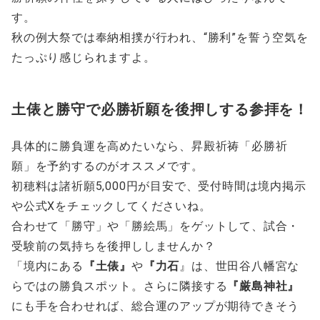
す。
秋の例大祭では奉納相撲が行われ、“勝利”を誓う空気を
たっぷり感じられますよ。
土俵と勝守で必勝祈願を後押しする参拝を！
具体的に勝負運を高めたいなら、昇殿祈祷「必勝祈
願」を予約するのがオススメです。
初穂料は諸祈願5,000円が目安で、受付時間は境内掲示
や公式Xをチェックしてくださいね。
合わせて「勝守」や「勝絵馬」をゲットして、試合・
受験前の気持ちを後押ししませんか？
「境内にある
『土俵』
や
『力石
』は、世田谷八幡宮な
らではの勝負スポット。さらに隣接する
『厳島神社』
にも手を合わせれば、総合運のアップが期待できそう