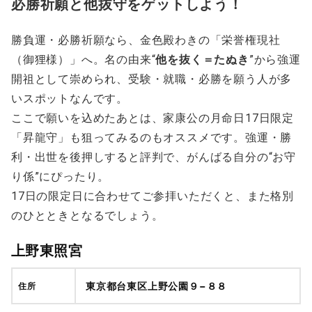
必勝祈願と他抜守をゲットしよう！
勝負運・必勝祈願なら、金色殿わきの「栄誉権現社
（御狸様）」へ。名の由来“
他を抜く＝たぬき
”から強運
開祖として崇められ、受験・就職・必勝を願う人が多
いスポットなんです。
ここで願いを込めたあとは、家康公の月命日17日限定
「昇龍守」も狙ってみるのもオススメです。強運・勝
利・出世を後押しすると評判で、がんばる自分の“お守
り係”にぴったり。
17日の限定日に合わせてご参拝いただくと、また格別
のひとときとなるでしょう。
上野東照宮
東京都台東区上野公園９−８８
住所