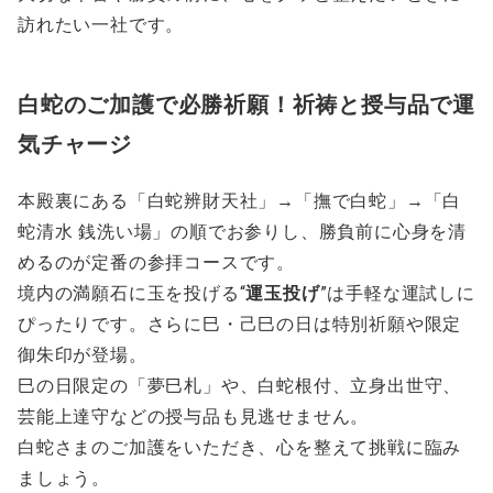
訪れたい一社です。
白蛇のご加護で必勝祈願！祈祷と授与品で運
気チャージ
本殿裏にある「白蛇辨財天社」→「撫で白蛇」→「白
蛇清水 銭洗い場」の順でお参りし、勝負前に心身を清
めるのが定番の参拝コースです。
境内の満願石に玉を投げる“
運玉投げ
”は手軽な運試しに
ぴったりです。さらに巳・己巳の日は特別祈願や限定
御朱印が登場。
巳の日限定の「夢巳札」や、白蛇根付、立身出世守、
芸能上達守などの授与品も見逃せません。
白蛇さまのご加護をいただき、心を整えて挑戦に臨み
ましょう。