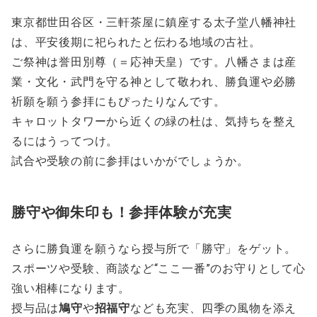
東京都世田谷区・三軒茶屋に鎮座する太子堂八幡神社
は、平安後期に祀られたと伝わる地域の古社。
ご祭神は誉田別尊（＝応神天皇）です。八幡さまは産
業・文化・武門を守る神として敬われ、勝負運や必勝
祈願を願う参拝にもぴったりなんです。
キャロットタワーから近くの緑の杜は、気持ちを整え
るにはうってつけ。
試合や受験の前に参拝はいかがでしょうか。
勝守や御朱印も！参拝体験が充実
さらに勝負運を願うなら授与所で「勝守」をゲット。
スポーツや受験、商談など“ここ一番”のお守りとして心
強い相棒になります。
授与品は
鳩守
や
招福守
なども充実、四季の風物を添え