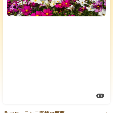
1
/
6