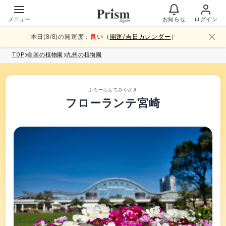
メニュー
お知らせ
ログイン
本日(
8
/
8
)の開運度：
良い
（
開運/吉日カレンダー
）
TOP
全国
の植物園
九州
の植物園
ふろーらんてみやざき
フローランテ宮崎