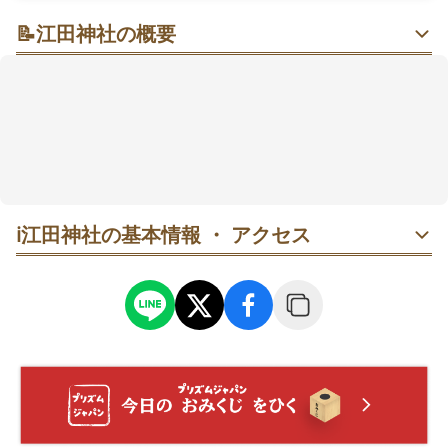
📝
江田神社の概要
禊（みそぎ）の森で、ふたりの縁とこころをそっと結
びなおす時間
海風が届く森に囲まれた静かな社域。流造の本殿や、
社殿左のオガタマノキと大きなクスノキが印象的で
す。良縁や厄よけを願って参拝し、参道を抜けてみそ
ぎ池まで歩けば、気持ちがすっと整うかも。バスや車
でアクセスしやすく、朝の時間帯はとくに落ち着いて
回れます。祈祷の受付もあり、目的に合わせてお願い
ℹ️
江田神社の基本情報 ・ アクセス
しやすいのがうれしい🍃