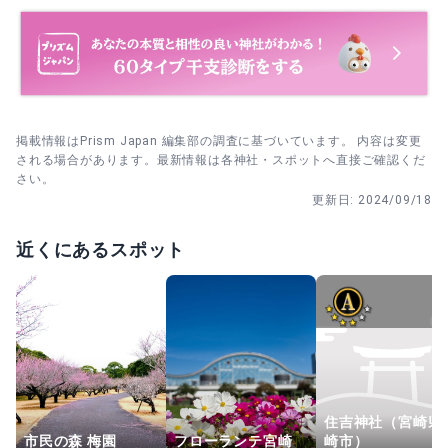
掲載情報はPrism Japan 編集部の調査に基づいています。 内容は変更
される場合があります。最新情報は各神社・スポットへ直接ご確認くだ
さい。
更新日:
2024/09/18
近くにあるスポット
住吉神社（宮崎県
市民の森 梅園
フローランテ宮崎
崎市）