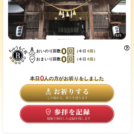
1
/
5
0
回
おいのり回数
（今日
0
回
）
0
回
おまいり回数
（今日
0
回
）
0
本日
人の方がお祈りをしました