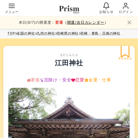
メニュー
お知らせ
ログイン
本日(
8
/
7
)の開運度：
普通
（
開運/吉日カレンダー
）
TOP
全国
の神社
九州
の神社
宮崎県
の神社
宮崎・青島・日南
の神社
えだじんじゃ
マイリスト
江田神社
家族
厄除け・安全
恋愛
金運・仕事