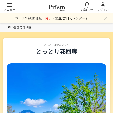
メニュー
お知らせ
ログイン
本日(
8
/
8
)の開運度：
良い
（
開運/吉日カレンダー
）
TOP
全国
の植物園
とっとりはなかいろう
とっとり花回廊