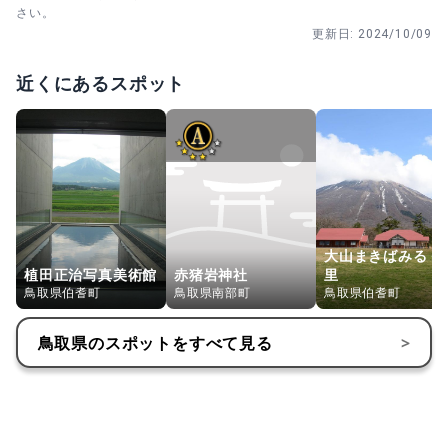
さい。
更新日:
2024/10/09
近くにあるスポット
大山まきばみるく
植田正治写真美術館
赤猪岩神社
里
鳥取県伯耆町
鳥取県南部町
鳥取県伯耆町
鳥取県
のスポットをすべて見る
>