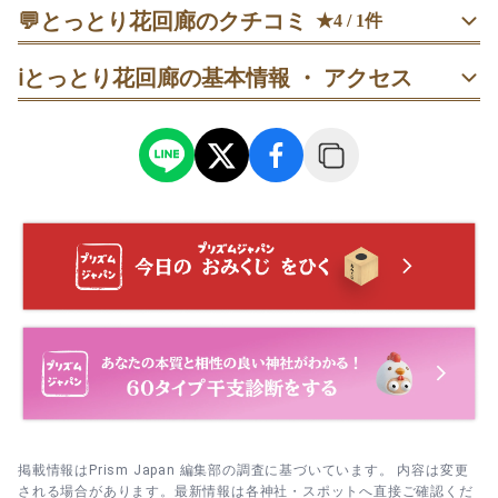
💬
とっとり花回廊のクチコミ
★4 / 1件
50代
男性
すーさん
ℹ️
とっとり花回廊の基本情報 ・ アクセス
掲載情報はPrism Japan 編集部の調査に基づいています。 内容は変更
される場合があります。最新情報は各神社・スポットへ直接ご確認くだ