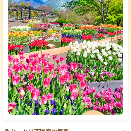
1
/
5