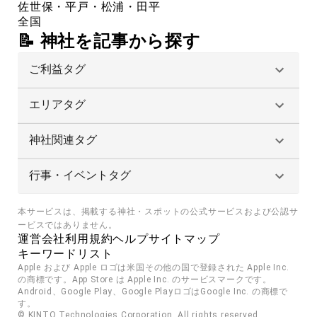
佐世保・平戸・松浦・田平
全国
📝 神社を記事から探す
ご利益タグ
エリアタグ
神社関連タグ
行事・イベントタグ
本サービスは、掲載する神社・スポットの公式サービスおよび公認サ
ービスではありません。
運営会社
利用規約
ヘルプ
サイトマップ
キーワードリスト
Apple および Apple ロゴは米国その他の国で登録された Apple Inc. 
の商標です。App Store は Apple Inc. のサービスマークです。
Android、Google Play、Google PlayロゴはGoogle Inc. の商標で
す。
© KINTO Technologies Corporation. All rights reserved.