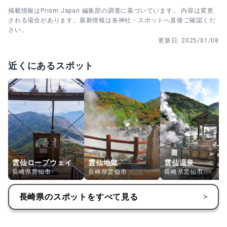
掲載情報はPrism Japan 編集部の調査に基づいています。 内容は変更
される場合があります。最新情報は各神社・スポットへ直接ご確認くだ
さい。
更新日:
2025/01/08
近くにあるスポット
雲仙ロープウェイ
雲仙地獄
雲仙温泉
長崎県雲仙市
長崎県雲仙市
長崎県雲仙市
長崎県
のスポットをすべて見る
>