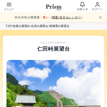
メニュー
お知らせ
ログイン
本日(
8
/
8
)の開運度：
良い
（
開運/吉日カレンダー
）
TOP
全国
の展望台
九州
の展望台
長崎県
の展望台
にたとうげてんぼうだい
仁田峠展望台