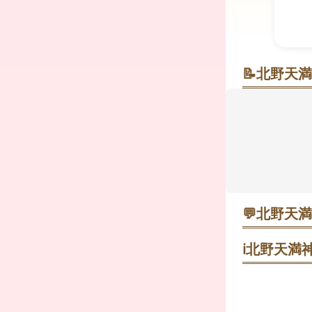
📝
北野天満
坂の上の静
北の坂をの
の鳥居と長
で、学業成
水かけの叶い
印「雪月花
ンや土日祝は
💬
北野天満
ヒトシ★
ℹ️
北野天満神