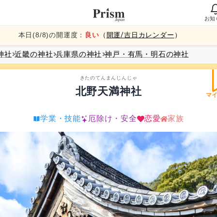
お知
本日(
8
/
8
)の開運度：
良い
（
開運/吉日カレンダー
）
神社
近畿
の神社
兵庫県
の神社
神戸・有馬・明石
の神社
きたのてんまんじんじゃ
北野天満神社
マ
学業・技能
厄除け・安全
恋愛
家族