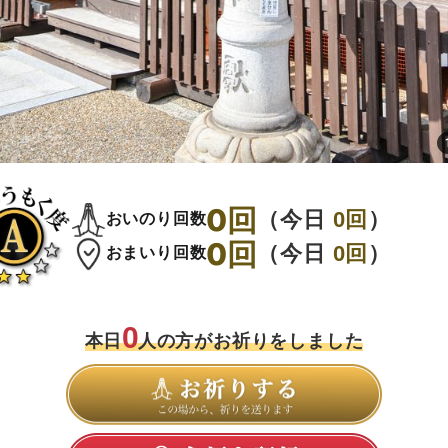
0
回
（今日
0
回
）
おいのり回数
0
回
（今日
0
回
）
おまいり回数
0
本日
人の方がお祈りをしました