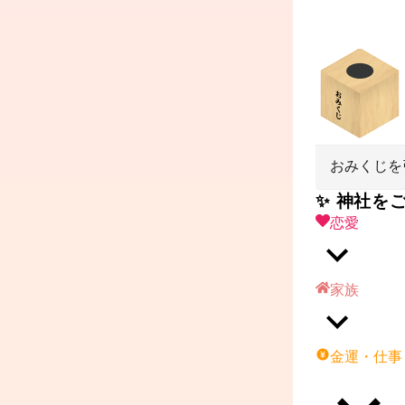
おみくじを
✨ 神社を
恋愛
家族
金運・仕事