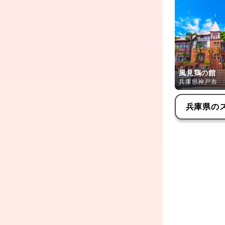
風見鶏の館
兵庫県神戸市
兵庫県
の