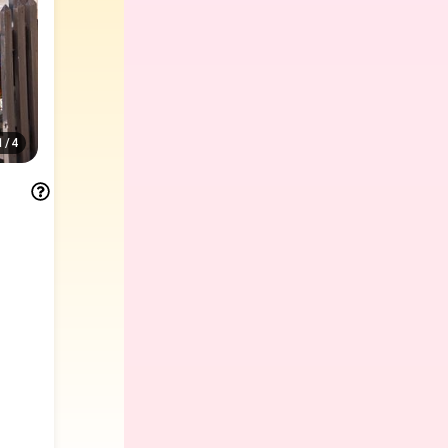
1
/
4