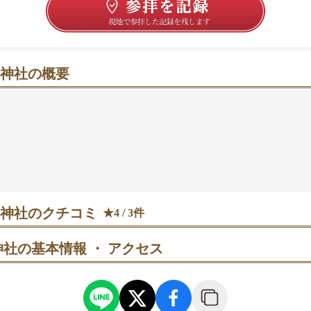
神社の概要
けさに、学びと恋をそっとたくわえる高台の社
ぼった高台にあり、街並みを一望できる落ち着いた空気が心
い石段、朱塗りの拝殿が歴史の趣を感じさせます。学問の神
就や合格祈願に訪れる人が多いのもうなずけるところ。境内
鯉もあり、願いごとにそっと寄り添ってくれそう。12月に
」など季節の御朱印が登場することも。普段は静かめながら
にぎわいが出ることもあります🍀
神社のクチコミ
★4 / 3件
社の基本情報 ・ アクセス
訪