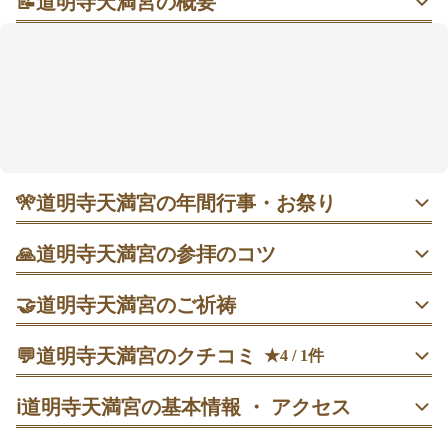
📝
道明寺天満宮の概要
香る梅と学びに寄り添う天神さまの杜（もり）で、心
がほどけるひと参り
朱塗りの社殿と石灯籠の参道が迎えてくれ、早春には
約80種800本の梅が芳しく咲きます。学問の神ゆかり
で、合格や学業成就を願う人が本殿で静かに手を合わ
せる光景も。参拝は鳥居→手水舎→本殿の流れがわか
りやすく、梅まつりの頃は梅園の散策も楽しめます。
御朱印は授与所で受けられ、電車なら駅から歩いてす
🎌
道明寺天満宮の年間行事・お祭り
ぐ🌸🍀
1月1〜3日 歳旦祭｜元日0:00開門。昇殿参拝ができ、社務
🙏
道明寺天満宮の参拝のコツ
所は9:00〜16:30。夜明け以降は賑わいが増すため時間に余
裕を持って。
本殿で参拝を済ませてから梅園入口へ。入園案内に従って
https://www.domyojitenmangu.com/faq.html
🤝
道明寺天満宮のご祈祷
順路を歩き、香りを確かめたい枝には近づきすぎず静かに
鑑賞を。
厄除祈願
1月25日 初天神うそかえ祭｜9:00〜16:00。授与は11:00と
💬
道明寺天満宮のクチコミ
★4 / 1件
15:00の2回。交換の作法は案内に従い、木彫りのうそ鳥を
厄除祈願は、厄年や災難除けを願う個人向けの祈祷。拝殿
参拝→宝物館の順で回る。館内は私語を控え、案内表示に
60代
男性
たなたな
受けて新年の厄を払う。
で約30分、9:00〜16:30に受付、初穂料は5,000円〜。
ℹ️
道明寺天満宮の基本情報 ・ アクセス
沿ってゆっくりと。
https://www.domyojitenmangu.com/usokae.html
訪問日：
2017/03/05
交通安全祈願