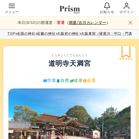
メニュー
お知らせ
ログイン
本日(
8
/
10
)の開運度：
普通
（
開運/吉日カレンダー
）
TOP
全国
の神社
近畿
の神社
大阪府
の神社
大阪東部（寝屋川・守口・門真・
どうみょうじてんまんぐう
マイリスト
道明寺天満宮
学業
自然
健康
金運