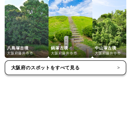
7月24・25日 天神まつり｜24日宵宮19:30〜22:00、25日
本祭19:00〜22:00。みこし巡行と夜の盆踊りでにぎわい。
https://www.domyojitenmangu.com/tenjin.html
9月1日 八朔大祭（相撲大会）｜奉納子ども相撲が名物。地
域の元気を感じられる秋の行事。
八島塚古墳
鍋塚古墳
中山塚古墳
大阪府藤井寺市
大阪府藤井寺市
大阪府藤井寺市
4月・12月第2日曜 手づくり市｜10:00〜15:00。雑貨や飲
食の出店で境内が華やぐ年2回のマーケット。
大阪府
のスポットをすべて見る
>