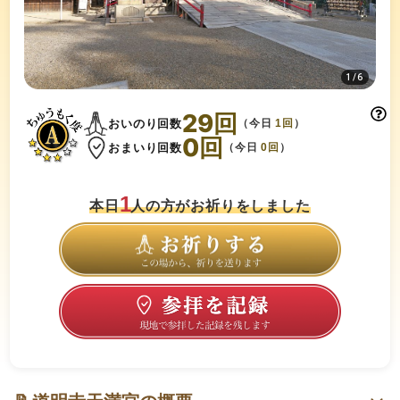
1
/
6
29
回
おいのり回数
（今日
1
回
）
0
回
おまいり回数
（今日
0
回
）
1
本日
人の方がお祈りをしました