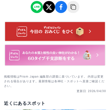
2月2日 節分厄除大祭星祭（2025年）｜18:30〜19:30、豆
本殿参拝の前後に立ち寄り、まず会釈。願いを胸に優しく
交通安全祈願は、旅行や日常の安全を願う祈祷。拝殿で約
撒きは19:00。事前申込者の名を読み上げ厄除祈祷、梅福豆
なで、最後に一礼してから授与所へ。
30分、9:00〜16:30に受付、初穂料は5,000円〜。
の授与あり。
https://www.domyojitenmangu.com/hoshi.html
授与時間の少し前に授与所付近に並び、合図に合わせて交
換。受けたうそ鳥は大切に持ち帰る。
2月25日 梅花祭（例祭）｜10:00例祭、14:00稲荷大祭。梅
の花を供えてご神慮に感謝する一日。
https://www.domyojitenmangu.com/baikasai.html
夕方に到着し、まず本殿で参拝。その後は案内に従って移
動し、盆踊りは周囲の流れに合わせて安全に。
2月下旬〜3月中旬 梅まつり｜梅園で約80種800本を観賞。
入園料あり。駐車場は混み合うため公共交通の利用が安
心。
https://www.domyojitenmangu.com/ume.html
4月25日 筆まつり｜11:00斎行。古筆に感謝し、書道上達を
掲載情報はPrism Japan 編集部の調査に基づいています。 内容は変更
祈願。筆塚前で厳かに行われます。
される場合があります。最新情報は各神社・スポットへ直接ご確認くだ
https://www.domyojitenmangu.com/fude.html
さい。
更新日:
2026/04/30
5月4日 道明寺合戦まつり2025｜11:00〜16:30。武者行列
やステージで戦国絵巻を体感。雨天中止。
近くにあるスポット
https://www.city.fujiidera.lg.jp/soshiki/shiminseikatsu/k