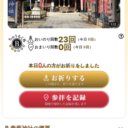
1
/
2
23
回
おいのり回数
（今日
0
回
）
0
回
おまいり回数
（今日
0
回
）
0
本日
人の方がお祈りをしました