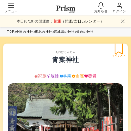
メニュー
お知らせ
ログイン
本日(
8
/
10
)の開運度：
普通
（
開運/吉日カレンダー
）
TOP
全国
の神社
東北
の神社
宮城県
の神社
仙台
の神社
あおばじんじゃ
マイリスト
青葉神社
家族
厄除
学業
金運
恋愛