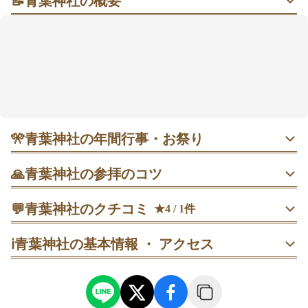
📝
青葉神社の概要
森の静けさと“伊達（だて）ゆかり”が重なる、整える
参拝時間
豊かな森に囲まれた境内で、檜皮葺（ひわだぶき）の
本殿や銅板葺（どうばんぶき）の拝殿が厳かな空気を
つくっているようです。伊達政宗（だて まさむね）公
ゆかりの神社として、厄除けや家内安全、学業成就な
どの願いをそっと預けやすい雰囲気。社務所では各種
お守りや御朱印帳の授与があり、祈祷は予約制で受付
🎌
青葉神社の年間行事・お祭り
時間が決まっています。駅から徒歩約8分というアクセ
スも、ふらっと立ち寄りたい人には助かるポイントで
1月1日 元旦祭｜0:00〜の神事。午後は参拝者が増える傾
🙏
青葉神社の参拝のコツ
向。
す🍀
平日午前中を選び、拝殿で参拝してから本殿まわりの建物
💬
青葉神社のクチコミ
★4 / 1件
を一周する流れにすると、短時間でも満足感が出やすいで
1月14日 どんと祭｜16:00神事開始、16:30焚き上げ。参拝
す。
者が多い日。
40代
男性
うーまろ
ℹ️
青葉神社の基本情報 ・ アクセス
訪問日：
2025/05/29
拝殿での参拝を終えたあとに龍神池へ向かい、立ち止まっ
緑に囲まれた静かな神社です。

5月17〜18日 仙台・青葉まつり｜市街地で開催、夕方以降
て一礼してから手を合わせる順番がおすすめです。
私以外に人はいなかったですが、後から爽やかな高校生カッ
は渋滞の声も。
プルがやってきたので、邪魔しないようにそそくさと退散し
ましたw