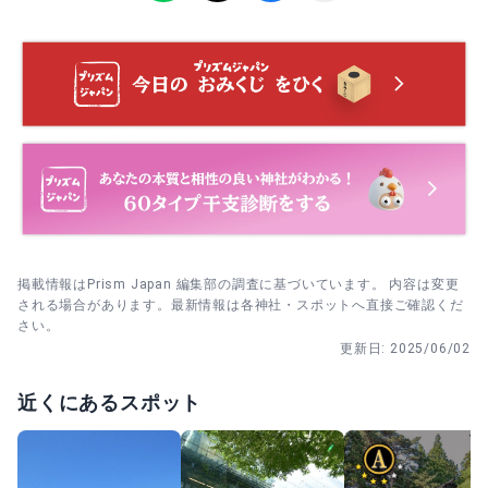
境内に入ったらまず社紋の形を確認し、参拝後に戻りなが
10月9〜10日 秋季例大祭｜宵宮と本祭の2日間、祭典日は
ら意匠を探していくと見落としにくいです。
混雑しやすい。
当日は神事の開始時刻に合わせて早めに到着し、参拝を先
に済ませてから焚き上げの場所へ向かう順番にすると落ち
着いて過ごせます。
参拝を済ませてから、境内の静かな場所で短時間だけ写真
を撮る流れにすると、気持ちの切り替えもしやすいです。
掲載情報はPrism Japan 編集部の調査に基づいています。 内容は変更
される場合があります。最新情報は各神社・スポットへ直接ご確認くだ
さい。
更新日:
2025/06/02
近くにあるスポット