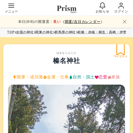
メニュー
お知らせ
ログイン
本日(
8
/
8
)の開運度：
良い
（
開運/吉日カレンダー
）
TOP
全国
の神社
関東
の神社
群馬県
の神社
前橋・赤城・桐生・高崎・伊勢崎
はるなじんじゃ
マイリスト
榛名神社
開運・成功運
金運・仕事
自然・国土
恋愛
家族