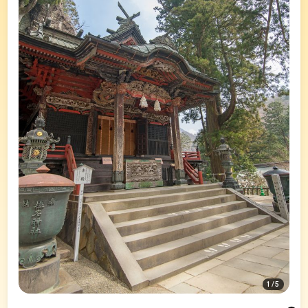
1
/
5