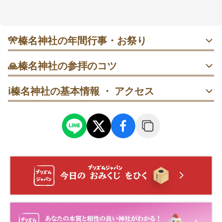
特に春の桜や秋の紅葉の季節は、その美しさが一段と
際立ちます。
神社自体も歴史的な建築美を持ち、境内を散策するだ
🎌
榛名神社の年間行事・お祭り
けでも心が洗われるような体験ができます。
近くには榛名湖もあり、自然と歴史を同時に楽しむこ
・ 2月3日 節分祭｜18:00頃に豆撒き。開始前後は混雑しや
とができるのが魅力です。
🙏
榛名神社の参拝のコツ
すく、終了後は比較的落ち着くと案内があります。社家町
では節分そばの振る舞いも紹介されています。
随神門→参道を進む→手水舎で身を清める→本殿方面へ、
ℹ️
榛名神社の基本情報 ・ アクセス
の順で回ります。
・ 4月7日 宵祭／4月8日 例祭（春季大祭）｜年に一度の大
祭。
参道に入ったら、みそぎ橋を渡る→七福神像を探しつつ進
む→手水舎へ、の流れにします。
2025年は社殿保存修理のため規模縮小で神事中心、前後は
交通規制や混雑に注意とされています。
随神門→手水舎→本殿（国祖社・額殿）→末社の順に、参
拝先を増やしていきます。
・ 11月23日 新嘗祭｜五穀豊穣に感謝する神事。秋の紅葉
と合わせやすい時期で、祭典中は社殿前がやや混むことも
賽銭箱前で参拝→一歩下がる→後ろを振り返り、御姿岩越
あるそうです。
しに社殿を眺めます。