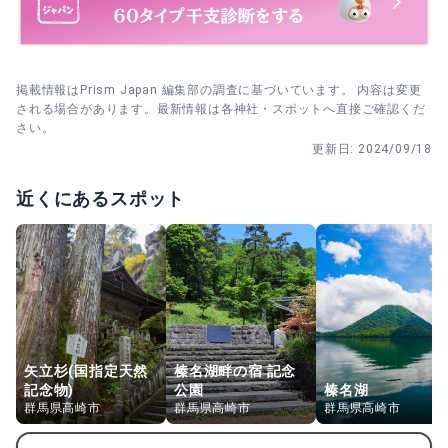
参拝を終える→参道を戻る→門前で蕎麦やおでん、の順に
予定を組みます。
掲載情報はPrism Japan 編集部の調査に基づいています。 内容は変更
される場合があります。最新情報は各神社・スポットへ直接ご確認くだ
さい。
更新日:
2024/09/18
近くにあるスポット
矢立杉(国指定天然
榛名湖畔の宿 記念
記念物)
公園
榛名湖
群馬県高崎市
群馬県高崎市
群馬県高崎市