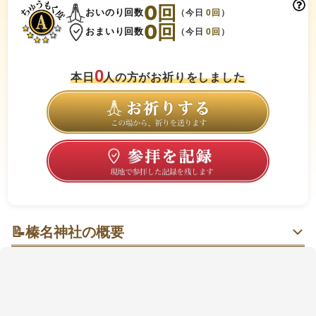
0
回
おいのり回数
（今日
0
回
）
0
回
おまいり回数
（今日
0
回
）
0
本日
人の方がお祈りをしました
📝
榛名神社の概要
榛名山の静寂と美しい四季を感じる神社
榛名(はるな)神社は、群馬県高崎市にある神社です。
榛名山の中腹にあり、周囲の美しい景色と共に訪れる
人々に静寂と安らぎを与えてくれます。