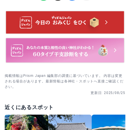
3. 混雑を避けたい場合は平日の早朝に。静かな空気の中で
自分のペースで回りやすい。
4. 御朱印は授与所で。参拝後に向かい、列があれば境内散
策を挟んでから戻るとスムーズ。
掲載情報はPrism Japan 編集部の調査に基づいています。 内容は変更
される場合があります。最新情報は各神社・スポットへ直接ご確認くだ
さい。
更新日:
2025/08/25
近くにあるスポット