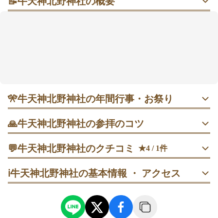
📝
牛天神北野神社の概要
梅と撫で牛（なでうし）に導かれ、学び直しの気持ち
が整う静かな丘の社
朱塗りの社殿と梅花がやさしく迎えてくれる、小さな
学びのスポット。撫で牛に手を添えて願いを託す風習
が知られ、学業成就や合格祈願に心が向きやすいと語
られます。御朱印は梅花と牛の印が入るのが特徴。最
寄り駅から徒歩約10分の距離で、平日早朝なら静けさ
を味わいやすいです。
🎌
牛天神北野神社の年間行事・お祭り
5月24〜25日ごろ 例大祭｜地域に根ざした年に一度の神
🙏
牛天神北野神社の参拝のコツ
事。限定御朱印の頒布が案内され、参拝客でにぎわいま
す。出店はなく落ち着いた雰囲気という声も。平日初日の
1. 鳥居で一礼してから参道の端を歩き、手水で清めて拝殿
午前が比較的スムーズで、拝殿参拝→御朱印→境内散策の
💬
牛天神北野神社のクチコミ
★4 / 1件
へ進む。拝殿前では足元をそろえ、二拝二拍手一拝で落ち
順で回るとゆとりを持てます。
着いて参拝する。
40代
男性
うーまろ
ℹ️
牛天神北野神社の基本情報 ・ アクセス
訪問日：
2025/06/11
2. 拝殿参拝の後に撫で牛へ。頭や気になるところを順にや
高台にあるひっそりした神社⛩️

さしく撫で、心の中で願い事を短く伝える。
石段がいい雰囲気を出してます