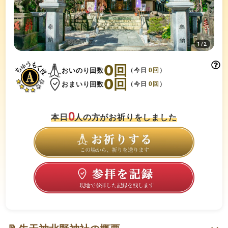
1
/
2
0
回
おいのり回数
（今日
0
回
）
0
回
おまいり回数
（今日
0
回
）
0
本日
人の方がお祈りをしました