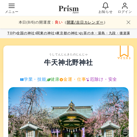
メニュー
お知らせ
ログイン
本日(
8
/
6
)の開運度：
良い
（
開運/吉日カレンダー
）
TOP
全国
の神社
関東
の神社
東京都
の神社
お茶の水・湯島・九段・後楽園
の
うしてんじんきたのじんじゃ
マイリスト
牛天神北野神社
学業・技能
健康
金運・仕事
厄除け・安全