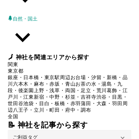
自然・国土
🗾
神社
を関連エリアから探す
関東
東京都
銀座・日本橋・東京駅周辺
お台場・汐留・新橋・品
川
六本木・麻布・赤坂・青山
お茶の水・湯島・九
段・後楽園
上野・浅草・両国・足立・荒川
葛飾・江
戸川・江東
新宿・中野・杉並・吉祥寺
渋谷・目黒・
世田谷
池袋・目白・板橋・赤羽
蒲田・大森・羽田周
辺
八王子・立川・町田・府中・調布
全国
📝 神社を記事から探す
ご利益タグ