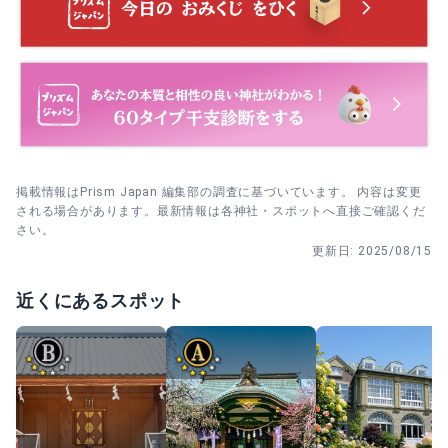
交通安全祈願
交通安全祈願は、通勤・通学・運転の無事を願う祈祷。車
の清祓にも対応しており、拝殿または所定の場所で行われ
ます。
掲載情報はPrism Japan 編集部の調査に基づいています。 内容は変更
される場合があります。最新情報は各神社・スポットへ直接ご確認くだ
さい。
更新日:
2025/08/15
近くにあるスポット