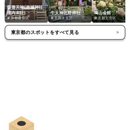
螢雪天神(赤城神社
境内末社)
牛天神北野神社
鳩山会館
東京都新宿区
東京都文京区
東京都文京区
東京都
のスポットをすべて見る
>