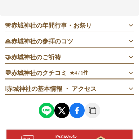
の拝殿は、昼はやわらかな自然光、夜はライトアップ
で雰囲気が変わるのが見どころ。良縁や学業、厄よけ
など幅広い願いに寄り添う社としても親しまれていま
す。参拝は大鳥居から手水を経て拝殿へ。御朱印やお
🎌
赤城神社の年間行事・お祭り
守りは社務所で受けられ、参拝後は境内のカフェでひ
と息つけます。
6月末 夏越大祓式｜茅の輪くぐりで半年の厄を祓う神事。
🙏
赤城神社の参拝のコツ
夕方以降はやや混雑、18時台は茅の輪をくぐりやすい時間
帯。
1. 神楽坂駅1b出口の大鳥居から参道に入り、手水で清めて
🤝
赤城神社のご祈祷
から拝殿へ進みましょう。順路がわかりやすく、迷いにく
い流れです。
7月5〜6日 七夕文化祭｜茶会や手づくり市など多彩な催
厄除祈願
💬
し。平日開催で混雑は緩やか、午後は比較的ゆっくり見ら
赤城神社のクチコミ
★4 / 1件
厄除祈願は、厄年や不調続きのときに罪穢を祓い清める祈
れます。
2. 平日は比較的空いているため、午前中の参拝が狙い目。
40代
男性
うーまろ
祷。拝殿で短時間のご祈祷を受けられます（受付時間内・
ℹ️
赤城神社の基本情報 ・ アクセス
写真や御朱印も落ち着いて受けやすくなります。
予約制）。
訪問日：
2025/06/11
毎月第一日曜 月次祭｜月初めに平穏を祈るお祭り。一般参
神楽坂近くの神社⛩️

列も可能で静かな雰囲気、朝は羽織るものがあると安心。
夜なので閉まっていましたが境内にはオシャレなカフェがあ
3. 御朱印・授与は社務所の時間内に。目安は9:00〜17:00
安産祈願
で、参拝前に受付場所を確認しておくとスムーズです。
ります☕️

安産祈願は、母子ともに健やかな出産を願う内容。安産守
夜でも明るくてたくさんの赤い鳥居が綺麗でした✨
9月19〜21日 例大祭｜年に一度の大祭。神事中心の日は朝
の授与案内もあわせて確認でき、落ち着いて参列できます
が狙い目、屋台は夕方以降も楽しめます。土日は混雑予
（予約制）。
4. 車利用は事前予約制。周辺は一方通行が多いので、公共
想。
交通機関の利用が安心です。