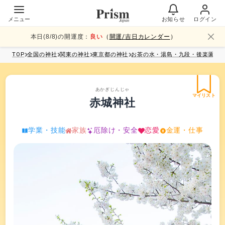
メニュー
お知らせ
ログイン
本日(
8
/
8
)の開運度：
良い
（
開運/吉日カレンダー
）
TOP
全国
の神社
関東
の神社
東京都
の神社
お茶の水・湯島・九段・後楽園
の
あかぎじんじゃ
マイリスト
赤城神社
学業・技能
家族
厄除け・安全
恋愛
金運・仕事