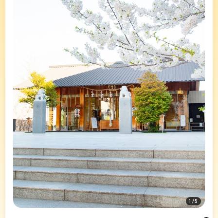
1
/
5