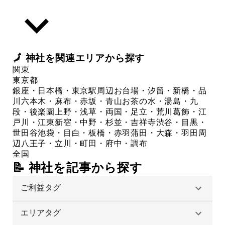
🗾
神社
を関連エリアから探す
関東
東京都
銀座・日本橋・東京駅周辺
お台場・汐留・新橋・品
川
六本木・麻布・赤坂・青山
お茶の水・湯島・九
段・後楽園
上野・浅草・両国・足立・荒川
葛飾・江
戸川・江東
新宿・中野・杉並・吉祥寺
渋谷・目黒・
世田谷
池袋・目白・板橋・赤羽
蒲田・大森・羽田周
辺
八王子・立川・町田・府中・調布
全国
📝 神社を記事から探す
ご利益タグ
エリアタグ