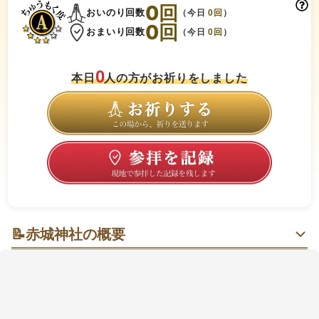
0
回
おいのり回数
（今日
0
回
）
0
回
おまいり回数
（今日
0
回
）
0
本日
人の方がお祈りをしました
📝
赤城神社の概要
光をまとうガラスの拝殿で心をすっと整える、まちの
オアシス
駅からすぐの立地で、迷わずふらっと立ち寄れるのが
うれしい。隈研吾（くまけんご）氏デザインのガラス