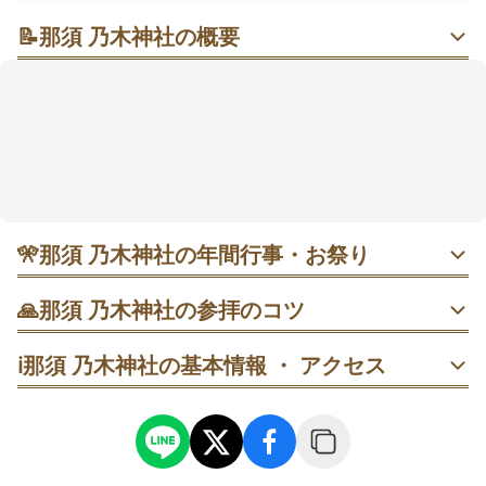
📝
那須 乃木神社の概要
高原の澄んだ空気に包まれて、学びと勝運をそっと後
押し
那須高原の緑に抱かれた静かな境内。直線美が映える
神明造と銅板葺の屋根が凛として、深呼吸すると気持
ちがほどけていく。学業成就や勝負運、夫婦円満など
の願いに寄り添う場所として語られ、本殿前で心を整
えてから参るのが合いそう。アクセスは車や駅からで
も無理なく、平日の午前が落ち着きやすい🍃
🎌
那須 乃木神社の年間行事・お祭り
9月13日 例祭｜乃木希典夫妻のご命日に合わせて斎行。世
🙏
那須 乃木神社の参拝のコツ
界平和を祈る厳かな神事で、毎年人出があるため午前の早
い時間が落ち着きやすい。開始前に到着して拝殿参拝→境
平日の午前に到着し、手水の前に拝殿前で一呼吸。二拝二
内一周→参列の順に回ると、気持ちを整えやすく流れもス
ℹ️
那須 乃木神社の基本情報 ・ アクセス
拍手一拝の所作をゆっくり丁寧に。
ムーズです。
拝殿→参道→別邸の順で歩き、立札の案内に沿って一周。
7月最終日曜日 夏越大祓（茅の輪くぐり）｜当地では月遅
混雑前の朝に回るとスムーズ。
れで実施。午後の神事前後に人が集まりやすいので、14時
頃までに参拝を済ませておくと安心。茅の輪をくぐって半