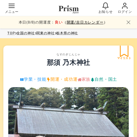
メニュー
お知らせ
ログイン
本日(
8
/
8
)の開運度：
良い
（
開運/吉日カレンダー
）
TOP
全国
の神社
関東
の神社
栃木県
の神社
なすのぎじんじゃ
マイリスト
那須 乃木神社
学業・技能
開運・成功運
家族
自然・国土