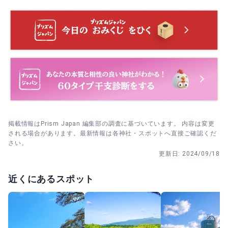
年の罪穢れを祓い、手水で清めてから拝殿に進むと夏詣の
手水舎で左手→右手→口→柄杓の柄の順にすすぎ、余った
雰囲気をゆっくり味わえます。
水で柄を流してから納める。
当日は開始前に到着し、拝殿→境内一周→参列の順で。混
雑前の午前帯に向かうのが◎。
掲載情報はPrism Japan 編集部の調査に基づいています。 内容は変更
される場合があります。最新情報は各神社・スポットへ直接ご確認くだ
さい。
更新日:
2024/09/18
近くにあるスポット