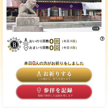
1
/
4
0
回
おいのり回数
（今日
0
回
）
0
回
おまいり回数
（今日
0
回
）
0
本日
人の方がお祈りをしました