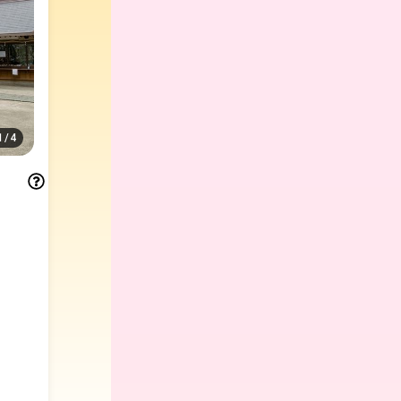
1
/
4