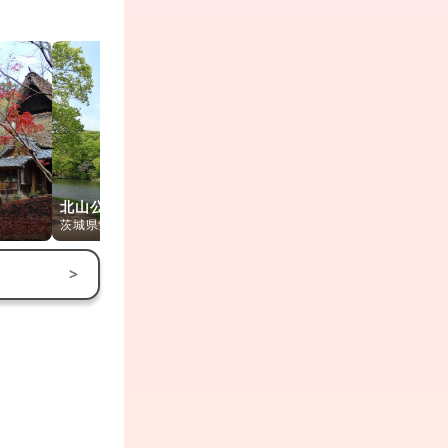
北山公園
笠間工芸の丘
笠間芸術の
茨城県笠間市
茨城県笠間市
茨城県笠間市
>