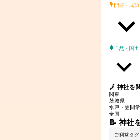
開運・成功
自然・国土
🗾
神社
を
関東
茨城県
水戸・笠間
全国
📝 神
ご利益タグ