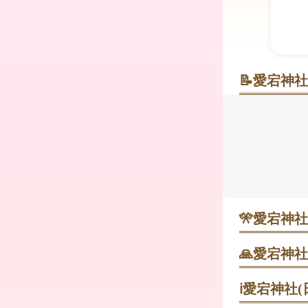
📝
愛宕神社
緑の山頂で
緑に包まれ
造、本殿は
除けで知ら
山頂駐車場
が歩きやす
くのも良さそ
🎌
愛宕神社
12月第3日
盛り上がる名
🙏
愛宕神社
早めの到着が
1. 山頂駐
で回る。
ℹ️
愛宕神社(
3月下旬〜5