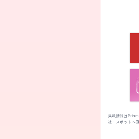
す。朝や平日
2. 南側の
3. 奥社へ
4. 混雑を
掲載情報はPri
社・スポットへ