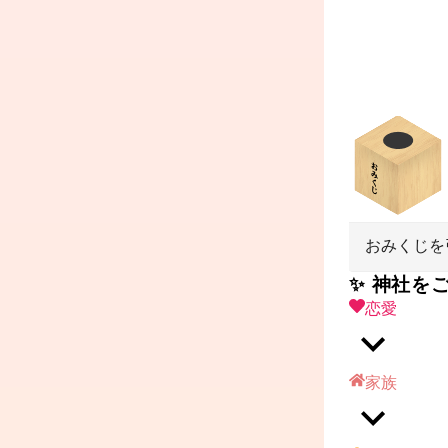
おみくじを
✨ 神社を
恋愛
家族