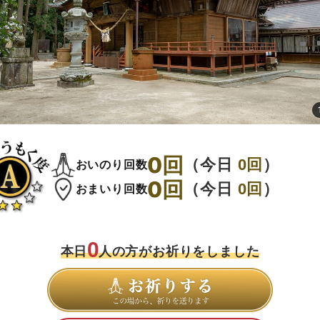
0
回
（今日
0
回
）
おいのり回数
0
回
（今日
0
回
）
おまいり回数
0
本日
人の方がお祈りをしました