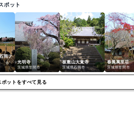
スポット
石岡フ
光明寺
板敷山大覚寺
春風萬里荘
茨城県笠間市
茨城県石岡市
茨城県笠間市
スポットをすべて見る