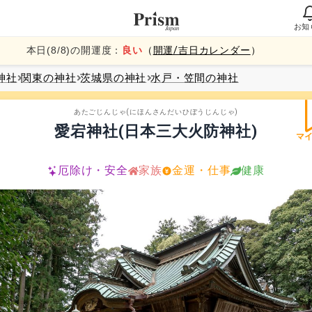
お知
本日(
8
/
8
)の開運度：
良い
（
開運/吉日カレンダー
）
神社
関東
の神社
茨城県
の神社
水戸・笠間
の神社
あたごじんじゃ(にほんさんだいひぼうじんじゃ)
愛宕神社(日本三大火防神社)
マ
厄除け・安全
家族
金運・仕事
健康