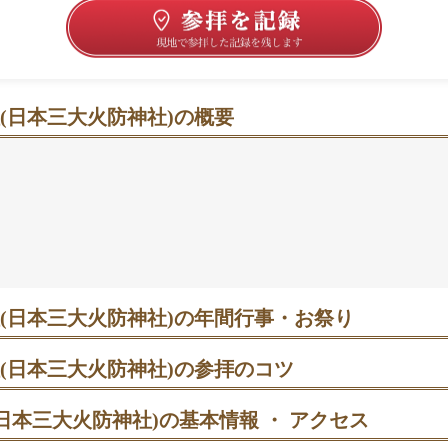
(日本三大火防神社)の概要
、火難除けと日々の安らぎを静かに願う時間
た山の上に社殿が並び、静けさが心地よく感じられます。拝
流造で、扉の菊の紋と屋根の瑞鳥が印象的。火の神ゆかりの
れ、家内安全や商売繁盛の願いにもそっと寄り添うと語られ
から西側の参道で本殿へ、拝礼後に背後の石段を上がって奥
いです。冬の祭礼時は混み合うため、平日朝の澄んだ時間帯
うです。🌿🍀
(日本三大火防神社)の年間行事・お祭り
曜 悪態まつり｜13:30開始予定。天狗行列が16の祠を巡拝し、供え
物行事。終了後に境内で餅まきが行われる年も。時間帯は混雑する
(日本三大火防神社)の参拝のコツ
おすすめ。
車場から西側参道で本殿へ。参拝後、拝殿背後の石段を上がって飯綱
日本三大火防神社)の基本情報 ・ アクセス
月上旬 あたご山桜まつり｜山頂から山腹へと開花が移り、長い期間