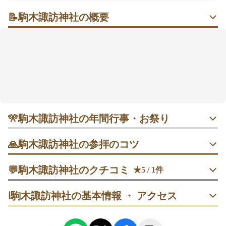
📝
駒木諏訪神社の概要
駅から5分、原生林の杜で静謐（せいひつ）に向き合う
ひととき
住宅街の中にありながら、緑濃い杜に抱かれた落ち着
いた空間。随神門から手水、本殿へと進む素直な順番
で、心を整えやすいのが魅力です。江戸時代に整えら
れた社殿は荘厳で、平日夕方や雨の日はとくに静か。
健康や勝運、安産などの祈りに寄り添う場所として、
ゆっくり深呼吸したくなるはずです🍃
🎌
駒木諏訪神社の年間行事・お祭り
・ 1月1日 歳旦祭｜新年を祝い平安と五穀豊穣を祈る祭典。
🙏
駒木諏訪神社の参拝のコツ
早朝5〜7時ごろが落ち着き、午前中は比較的空いて参拝し
やすい。
随神門で一礼→手水舎で清める→本殿に参拝→境内の末社
💬
駒木諏訪神社のクチコミ
★5 / 1件
も順に回る。
・ 2月3日 節分祭｜豆撒きで厄払い。朝の早い時間に拝殿へ
60代
男性
3104
ℹ️
駒木諏訪神社の基本情報 ・ アクセス
お詣りしておくと、行事前でもスムーズに巡れます。
御神水所へは本殿参拝後に向かう。汲む前に一礼し、持参
の容器に静かに注ぐ。
・ 4月23日 春季例祭｜五穀豊穣と産業発展を祈る春の祭。