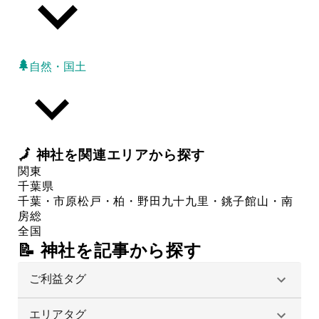
自然・国土
🗾
神社
を関連エリアから探す
関東
千葉県
千葉・市原
松戸・柏・野田
九十九里・銚子
館山・南
房総
全国
📝 神社を記事から探す
ご利益タグ
エリアタグ