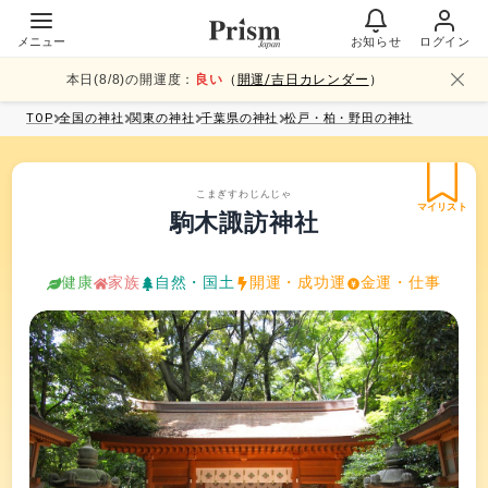
メニュー
お知らせ
ログイン
本日(
8
/
8
)の開運度：
良い
（
開運/吉日カレンダー
）
TOP
全国
の神社
関東
の神社
千葉県
の神社
松戸・柏・野田
の神社
こまぎすわじんじゃ
マイリスト
駒木諏訪神社
健康
家族
自然・国土
開運・成功運
金運・仕事