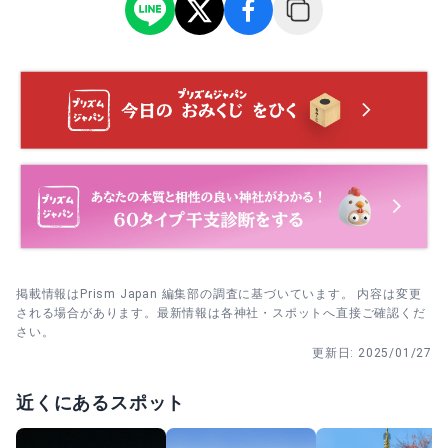
平日執行のため人出は控えめ。斎行前の早朝参拝が静かで
神馬像の前で一礼→短く願いを伝える→撮影は周囲に配慮
す。
して手早く→退く前にもう一度一礼。
・ 4月29日 昭和祭｜御霊を慰め国家の発展を祈る祭典。午
平日朝または雨天時を選ぶ→本殿→末社→御神水所の順で
前中は比較的静かで、式後は境内散策も楽しめます。
回ると落ち着いて参拝しやすい。
・ 8月22〜23日 例大祭（御鎮座祭）｜創建を祝う大祭。期
間中は賑わうため、宵宮前の早朝参拝が落ち着いて回れま
す。
掲載情報はPrism Japan 編集部の調査に基づいています。 内容は変更
される場合があります。最新情報は各神社・スポットへ直接ご確認くだ
さい。
更新日:
2025/01/27
近くにあるスポット