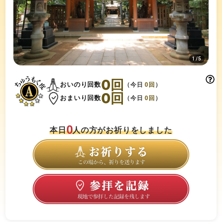
1
/
5
0
回
おいのり回数
（今日
0
回
）
0
回
おまいり回数
（今日
0
回
）
0
本日
人の方がお祈りをしました